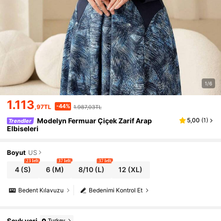
1/6
1.113
-44%
,97TL
1.987,03TL
Modelyn Fermuar Çiçek Zarif Arap
5,00
(
1
)
Trendler
Elbiseleri
Boyut
US
23 left
37 left
37 left
4
(S)
6
(M)
8/10
(L)
12
(XL)
Bedent Kılavuzu
Bedenimi Kontrol Et
Sevk yeri
Turkey