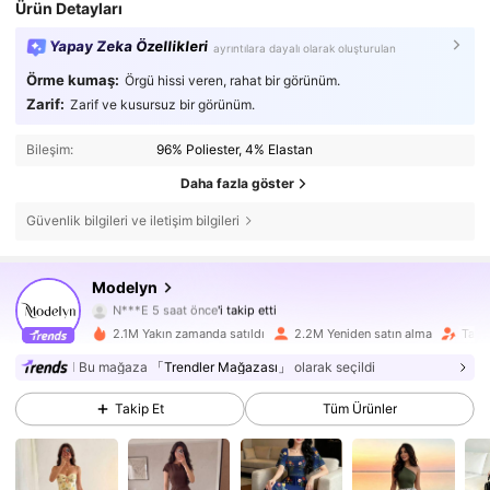
Ürün Detayları
Yapay Zeka Özellikleri
ayrıntılara dayalı olarak oluşturulan
Örme kumaş:
Örgü hissi veren, rahat bir görünüm.
Zarif:
Zarif ve kusursuz bir görünüm.
Bileşim:
96% Poliester, 4% Elastan
Daha fazla göster
Güvenlik bilgileri ve iletişim bilgileri
1.2M Takipçiler
4,85
Modelyn
N***E
5 saat önce
'i takip etti
m***8
göz atıyor
1.2M Takipçiler
4,85
2.1M Yakın zamanda satıldı
2.2M Yeniden satın alma
Takip
Bu mağaza
「Trendler Mağazası」
olarak seçildi
1.2M Takipçiler
4,85
Takip Et
Tüm Ürünler
1.2M Takipçiler
4,85