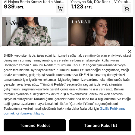
Al Najma Bordo Kırmızı Kadın Moda
Yasmyna Şık, Düz Renkli, V Yakalı,
939
1.123
Zarif Baskılı Retro Paisley Grafik Ya
Çift Taraflı, Bağcıklı, Kolları Açık Elb
,46TL
,84TL
z Elbisesi, Yaz İçin Rahat Kısa Kollu
ise
Bol Kaftan Elbise
SHEIN web sitemizde, talep ettiğiniz hizmeti sağlamak ve mümkün olan en iyi web sitesi
deneyimini sunmayı amaçlamak için çerezler ve benzer teknolojiler kullanıyoruz.
İstediğiniz zaman “Tümünü Reddet”, “Tümünü Kabul Et” seçeneğini kullanabilir veya
çerez tercihlerinizi ayarlayabilirsiniz. “Tümünü Kabul Et” seçeneğini seçtiğinizde, trafiği
analiz etmemize, gelişmiş işlevsellik sunmamıza ve SHEIN ile alışveriş deneyiminizi
tamamlamak için içeriği ve reklamları kişiselleştirmemize yardımcı olan tüm isteğe bağlı
çerezleri ayarlayacağız. “Tümünü Reddet” seçeneğini seçtiğinizde, web sitemizin
çalışmasını sağlayan kesinlikle gerekli çerezlerin kullanımına izin verirsiniz. Bunları
tarayıcı ayarlarınızı değiştirerek devre dışı bırakabilirsiniz, ancak bu web sitesinin
işleyişini etkileyebilir. Kullandığımız çerezler hakkında daha fazla bilgi edinmek ve isteğe
bağlı çerez ayarlarınızı ayarlamak için lütfen “Çerezleri Yönet” seçeneğini seçin.
En Çok Satanlar
#Mütevazı Zarafet
En Çok Satanlar
#Şık Parti Görünümleri
Topladığımız verileri nasıl işlediğimiz hakkında daha fazla bilgi için
Gizlilik Politikamızı
Veilorie Kadınlar için Çiçek Desenli,
Layrah Lüks Boncuk İşlemeli Dik Ya
görmek için buraya tıklayın.
806
1.709
Bağlamalı Yaka, Genişleyen Kollu, Z
kalı Asimetrik Genişleyen Kollu Sab
,66TL
,36TL
arif Arap Tarzı Elbise
ahlık, İlkbahar/Yaz
Tümünü Reddet
Tümünü Kabul Et