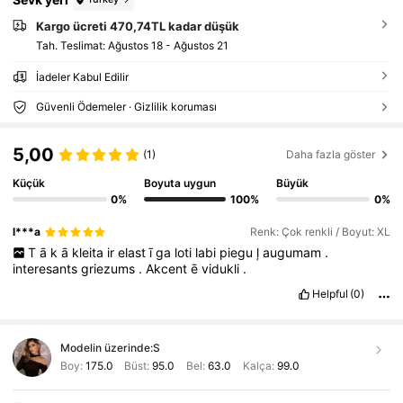
Kargo ücreti 470,74TL kadar düşük
Tah. Teslimat:
Ağustos 18 - Ağustos 21
İadeler Kabul Edilir
Güvenli Ödemeler · Gizlilik koruması
5,00
(1)
Daha fazla göster
Küçük
Boyuta uygun
Büyük
0%
100%
0%
l***a
Renk: Çok renkli / Boyut: XL
T
ā
k
ā
kleita
ir
elast
ī
ga
loti
labi
piegu
ļ
augumam
.
interesants
griezums
.
Akcent
ē
vidukli
.
Helpful
(0)
Modelin üzerinde:
S
Boy:
175.0
Büst:
95.0
Bel:
63.0
Kalça:
99.0