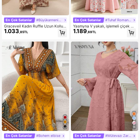
En Çok Satanlar
#Büyükannenin Gecelik Elbisesi
En Çok Satanlar
#Tuhaf Romantizm
Graceveil Kadın Ruffle Uzun Kollu B
Yasmyna V yakalı, işlemeli çiçek de
1.033
1.189
üzgülü Bel A Kesim Retro Romantik
senli, renk bloklu, belden bağlamalı,
,85TL
,69TL
Elbise, Mütevazı
dökümlü, uzun kollu, zarif çiçekli ka
dın tatil elbisesi.
14
En Çok Satanlar
#Bohem elbise
En Çok Satanlar
#Mütevazı Zarafet