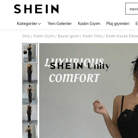
squi
Use up 
Kategoriler
Yeni Gelenler
Kadın Giyim
Plaj giyimleri
E
Giriş
Kadın Giyim
Bayan giyim
Kadın Triko
Kadın Kazak Elbise
/
/
/
/