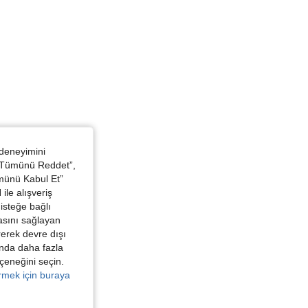
, Boyut: M
 deneyimini
 “Tümünü Reddet”,
ümünü Kabul Et”
ile alışveriş
isteğe bağlı
asını sağlayan
irerek devre dışı
kında daha fazla
eçeneğini seçin.
örmek için buraya