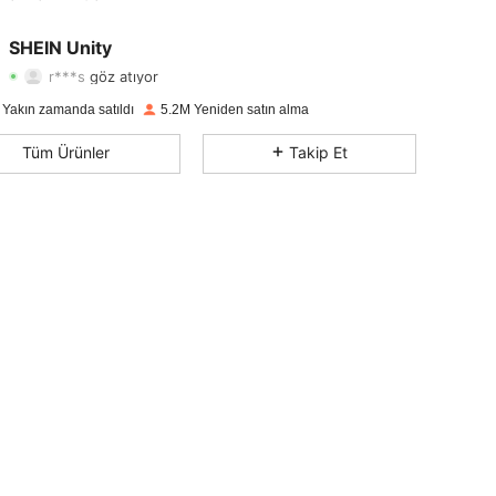
4,81
30K
543K
SHEIN Unity
r***s
göz atıyor
4,81
30K
543K
Derecelendirme
Ürünler
Takipçiler
 Yakın zamanda satıldı
5.2M Yeniden satın alma
4,81
30K
543K
Tüm Ürünler
Takip Et
4,81
30K
543K
4,81
30K
543K
4,81
30K
543K
4,81
30K
543K
4,81
30K
543K