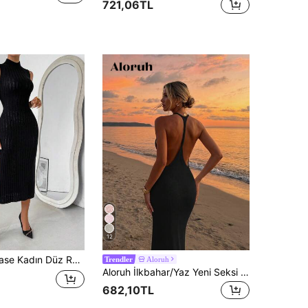
721,06TL
12
enk Basit Günlük Kolsuz Balıkçı Yaka Kazak Elbise
Aloruh
Trendler
Aloruh İlkbahar/Yaz Yeni Seksi Derin V Yaka Sırtı Açık Vücuda Oturan Maksi Elbise, Fırfırlı File Detaylı, Kayısı Rengi, Zarif Seksi Plaj Tatili Kazak Elbisesi, Boho Kadın Tatil Kıyafetleri
682,10TL