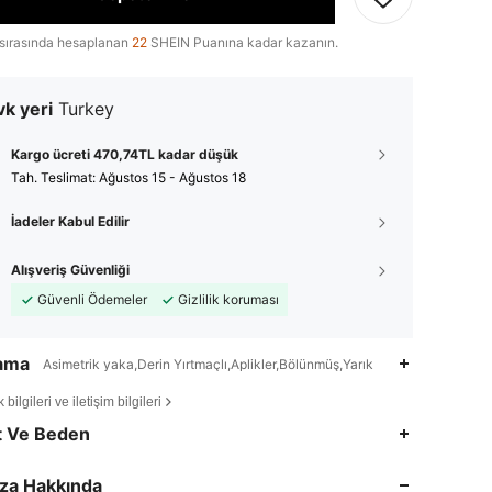
sırasında hesaplanan
22
SHEIN Puanına kadar kazanın.
k yeri
Turkey
Kargo ücreti 470,74TL kadar düşük
Tah. Teslimat:
Ağustos 15 - Ağustos 18
İadeler Kabul Edilir
Alışveriş Güvenliği
Güvenli Ödemeler
Gizlilik koruması
lama
Asimetrik yaka,Derin Yırtmaçlı,Aplikler,Bölünmüş,Yarık
bilgileri ve iletişim bilgileri
4,81
30K
543K
t Ve Beden
4,81
30K
543K
za Hakkında