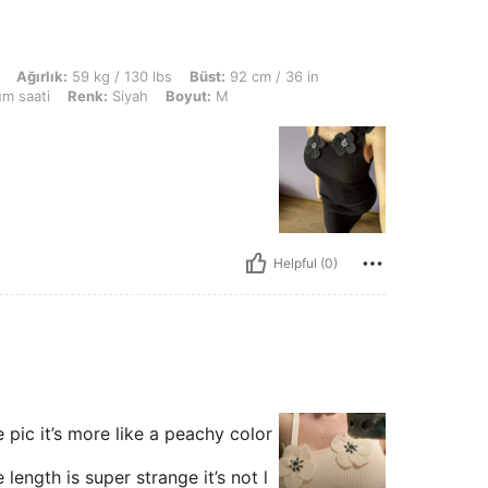
kg / 130 lbs, Büst: 92 cm / 36 in, Bel: 62 cm / 24 in, KALÇA: 86 cm / 34 in, Vücu
Ağırlık:
59 kg / 130 lbs
Büst:
92 cm / 36 in
m saati
Renk:
Siyah
Boyut:
M
Helpful (0)
he pic it’s more like a peachy color
 length is super strange it’s not l