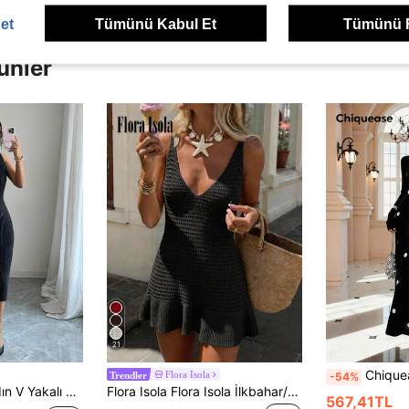
et
Tümünü Kabul Et
Tümünü 
ünler
21
Chiquease Yeni Avrupa ve Amerika Blogger Stili Zarif Ağır Payetli Süslemeli Asimetrik Omuzlu İnce Yünlü Elbise 
Flora Isola
-54%
Trendler
 Tatil, Bayram ve Tüm Mevsimler İçin Şık ve Çok Yönlü
Flora Isola Flora Isola İlkbahar/Yaz Kolsuz V Yaka Sırtı Açık Örme Elbise, Kadınlar İçin Günlük Plaj Tatili Stili
567,41TL