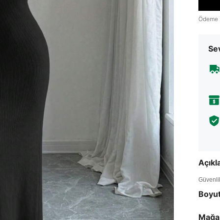
Ödeme 
Sev
Açık
Güvenlik 
Boyu
Mağa