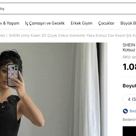
shy
and down arrow keys to navigate search Son arama and Keşif Arama. Press Enter
v & Yaşam
İç Çamaşırı ve Gecelik
Erkek Giyim
Çocuklar
Büyük 
ler
SHEIN Unity Kadın 3D Çiçek Dekor Asimetrik Yaka Kolsuz Dar Kesim Şık K
/
SHEIN 
Kolsuz
SKU: s
1.
PR
Boyu
4 (S
Bed
Bedenin