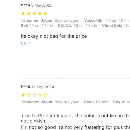
l***n
5 May,2026
Tamamen Uygun: Boyuta uygun, Yükseklik: 170 cm / 67 in, Ağırlık: 59 
Tamamen Uygun:
Boyuta uygun
Yükseklik:
170 cm / 67 in
Bel:
62 cm / 24 in
KALÇA:
86 cm / 34 in
Vücut Şekli:
Ku
Its okay niot bad for the price
Çevir
l***0
13 Sep,2024
Tamamen Uygun: Boyuta uygun, Renk: Pembe, Boyut: M
Tamamen Uygun:
Boyuta uygun
Renk:
Pembe
Boyut:
M
True to Product Images
:
the color is not like in t
not pinkish
Fit
:
not so good it’s not very flattering for plus the