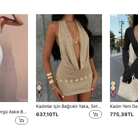
6
11
Kadınlar için Bağcıklı Yaka, Sırtı Açık, Vücuda Oturan Örme Elbise, Günlük Şık Minimalist Tatil, Plaj Kulübü, Düğün Davetlisi Kıyafeti, İlkbahar Yaz Sonbahar
ek Detaylı V Yaka Seksi Tasarım Kadın Kazak Elbise
637,10TL
775,39TL