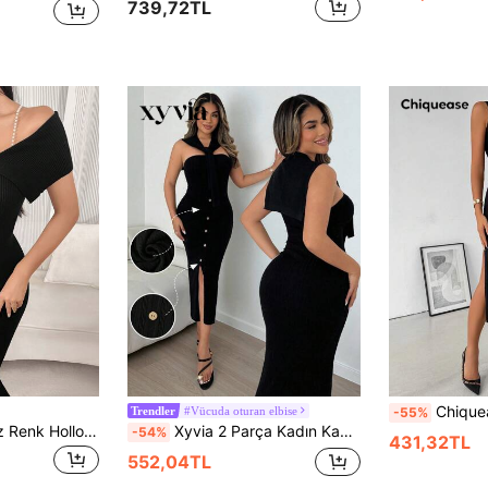
739,72TL
Chiquease Kadın Düz R
#Vücuda oturan elbise
-55%
Trendler
Modelyn Kadın Düz Renk Hollow Out Uzun Vücuda Oturan Elbise İnci Dekorlu, Şık Kazak Elbise, İlkbahar Sonbahar
Xyvia 2 Parça Kadın Kablo Örgü Büküm Doku Şal Hırka ve Elbise Seti
-54%
431,32TL
552,04TL