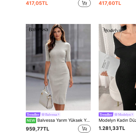
417,05TL
417,60TL
Balvessa
Modelyn
Trendler
Trendler
Balvessa Yarım Yüksek Yaka 5 Parçalı Orta Kol Slim Fit Vücuda Oturan Midi Boy Şık Zarif Seksi Minimalist Günlük Kadın Kazak Elbise
NEW
1.281,33TL
959,77TL