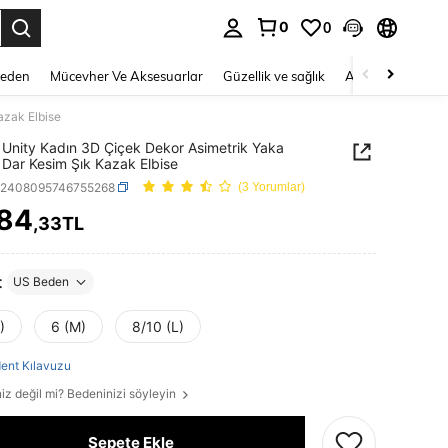
0
0
 to select.
Beden
Mücevher Ve Aksesuarlar
Güzellik ve sağlık
Ayakkabı
Ev T
azak Elbise
Unity Kadın 3D Çiçek Dekor Asimetrik Yaka
 Dar Kesim Şık Kazak Elbise
z2408095746755268
(3 Yorumlar)
084
,33TL
ICE AND AVAILABILITY
t
US Beden
)
6 (M)
8/10 (L)
ent Kılavuzu
iz değil mi? Bedeninizi söyleyin
Sepete Ekle