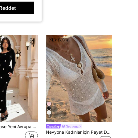
Reddet
5
Sonbahar Kadın Giyim Sonbahar Kıyafetleri Sonbahar Kombinleri Sonbahar Kıyafetleri Sonbahar Dışarı Çıkma Kombinleri Kış Kış Kadın Giyim Zarif Modaya Uygun Günlük İşe Gidiş İş Ofis Günlük Boş Zaman Her Şeye Uyumlu Şehirli Öğretmen Profesyonel Giyim
Nevyona
Trendler
Nevyona Kadınlar için Payet Detaylı Metal Kabuk Süslemeli Örme Uzun Kollu Elbise, Plaj Tatili İçin Uygundur