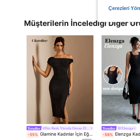
Çerezleri Yön
Müşterilerin İncelediği Diğer Ür
#Düz Renk Vücuda Oturan Elbise
Elenzga
Trendler
Trendler
Glamine Kadınlar İçin Eğik Omuz Yırtmaçlı Etek Ucu Zarif Dar Örgü Elbise, Kazak Elbise
Elenzga Kadın V Yakalı Kolsuz Püsküllü Örgü Kazak Elbise,
-55%
-58%