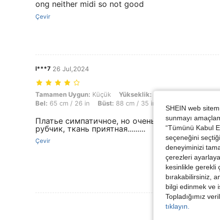
ong neither midi so not good
Çevir
l***7
26 Jul,2024
Tamamen Uygun: Küçük, Yükseklik: 173 cm / 68 in, Ağırlık: 57 kg / 12
Tamamen Uygun:
Küçük
Yükseklik:
173 cm / 68 in
Ağırl
Bel:
65 cm / 26 in
Büst:
88 cm / 35 in
Renk:
Pembe
Bo
SHEIN web sitemiz
sunmayı amaçlamak
Платье симпатичное, но очень непонятной дли
“Tümünü Kabul Et”
рубчик, ткань приятная.........
seçeneğini seçtiği
Çevir
deneyiminizi tama
çerezleri ayarlay
kesinlikle gerekli
bırakabilirsiniz, 
bilgi edinmek ve i
Topladığımız veril
tıklayın.