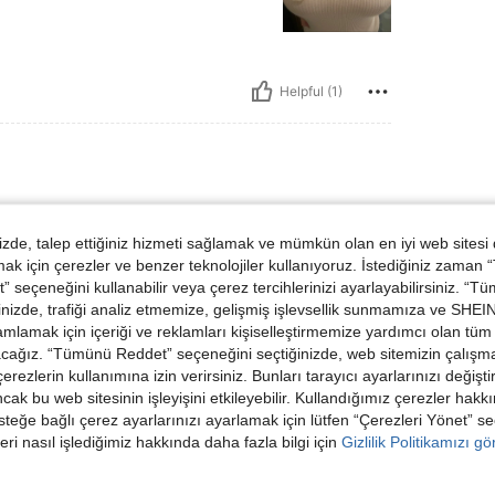
Helpful (1)
6 lbs, KALÇA: 91 cm / 36 in, Bel: 65 cm / 26 in, Büst: 88 cm / 35 in, Renk: Pembe
ık:
57 kg / 126 lbs
KALÇA:
91 cm / 36 in
yut:
M
de, talep ettiğiniz hizmeti sağlamak ve mümkün olan en iyi web sitesi
 için çerezler ve benzer teknolojiler kullanıyoruz. İstediğiniz zaman
нны, в
 seçeneğini kullanabilir veya çerez tercihlerinizi ayarlayabilirsiniz. “T
nizde, trafiği analiz etmemize, gelişmiş işlevsellik sunmamıza ve SHEIN 
mlamak için içeriği ve reklamları kişiselleştirmemize yardımcı olan tüm 
acağız. “Tümünü Reddet” seçeneğini seçtiğinizde, web sitemizin çalışm
 çerezlerin kullanımına izin verirsiniz. Bunları tarayıcı ayarlarınızı değişt
ancak bu web sitesinin işleyişini etkileyebilir. Kullandığımız çerezler hak
Helpful (2)
steğe bağlı çerez ayarlarınızı ayarlamak için lütfen “Çerezleri Yönet” s
eri nasıl işlediğimiz hakkında daha fazla bilgi için
Gizlilik Politikamızı g