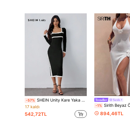
SHEIN Unity Kare Yaka Uzun Kollu Örgü Elbise, Belden Belirgin İki Renkli Kazak Elbise, Hoş ve Çok Yönlü
Sirith
-57%
Trendler
Sirith Beyaz Örgü Askılı Bağlamalı Sırtı Açık El Örgüsü Çiç
-1%
17 kaldı
894,46TL
542,72TL