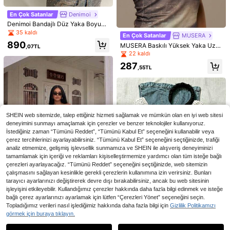
En Çok Satanlar
Soleia
En Çok Satanlar
NOIRLYN
En Çok Satanlar
Denimoi
Soleia Şık Pembe Yazlık Çiçekli Da
Kadınlar için Y2K Tarzı Seksi, Vücu
Denimoi Bandajlı Düz Yaka Boyund
ntel Korse Büstiyer Üst, Bandeau B
da Oturan Dantelli Fiyonklu Bluz, Ya
an Bağlamalı Seksi Üst, GNO Rand
679
325
35 kaldı
En Çok Satanlar
MUSERA
,90TL
,96TL
oşluklu Nakışlı Çift Katlı Dar Kesim
zlık Günlük Kullanım
evu Gecesi ve Dışarıda Akşam Yem
890
Tüp Top, Brunch, Tatil ve Düğün İçi
MUSERA Baskılı Yüksek Yaka Uzu
eği Kombini, Kızlar Gecesi İçin
,07TL
n
n Kesim Slinky Dar Üst, Sadece İlk
22 kaldı
bahar Yaz Festival Tatili Ibiza Tatili
287
Rave Seksi Y2K Utility Siren
,55TL
SHEIN web sitemizde, talep ettiğiniz hizmeti sağlamak ve mümkün olan en iyi web sitesi
deneyimini sunmayı amaçlamak için çerezler ve benzer teknolojiler kullanıyoruz.
İstediğiniz zaman “Tümünü Reddet”, “Tümünü Kabul Et” seçeneğini kullanabilir veya
çerez tercihlerinizi ayarlayabilirsiniz. “Tümünü Kabul Et” seçeneğini seçtiğinizde, trafiği
analiz etmemize, gelişmiş işlevsellik sunmamıza ve SHEIN ile alışveriş deneyiminizi
tamamlamak için içeriği ve reklamları kişiselleştirmemize yardımcı olan tüm isteğe bağlı
çerezleri ayarlayacağız. “Tümünü Reddet” seçeneğini seçtiğinizde, web sitemizin
çalışmasını sağlayan kesinlikle gerekli çerezlerin kullanımına izin verirsiniz. Bunları
tarayıcı ayarlarınızı değiştirerek devre dışı bırakabilirsiniz, ancak bu web sitesinin
işleyişini etkileyebilir. Kullandığımız çerezler hakkında daha fazla bilgi edinmek ve isteğe
4
5
bağlı çerez ayarlarınızı ayarlamak için lütfen “Çerezleri Yönet” seçeneğini seçin.
Kadınlar için Şık Yaka Detaylı, İnek
En Çok Satanlar
#Tam Bir Cazibe
Topladığımız verileri nasıl işlediğimiz hakkında daha fazla bilgi için
Gizlilik Politikamızı
Askısız Crop Top, Mavi Zemin Üzer
Desenli, Tek Düğmeli, Vücuda Otur
582
TRNVIE Siyah Çiçekli Dantel Kuma
görmek için buraya tıklayın.
,23TL
ine Siyah Puantiyeli, Seksi Dar Kesi
Benzer stokta olan ürünleri göster
15
an Yelek, Kamuflaj Desenli Suni Sü
Tümünü Görüntüle
351
ş Şeffaf Dar Kesim Asimetrik Etek U
,75TL
226
m Bandeau Bluz, Yazlık Sarı
et Düğmeler, Tatil, Günlük Giyim, Br
,09TL
cu Yan Yırtmaçlı Kısa Kollu Üst, Yaz