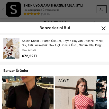
SHEIN UYGULAMASI-HAZIR, BAŞLA, STİL!
×
AL
İlk Siparişinizde Ücretsiz Kargo
(5,000)
Benzerlerini Bul
Soleia Kadın 3 Parça Üst Set, Beyaz Hayvan Desenli, Yazlık,
Şık, Tatil, Asimetrik Etek Uçlu Omuz Üstü, Günlük Plaj Düğün
Misafiri, Bohem Tropikal Şık
Çok renkli
672,22TL
Benzer Ürünler