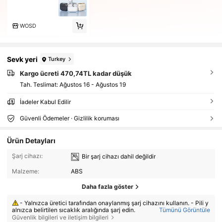
WOSD
Sevk yeri
Turkey
Kargo ücreti 470,74TL kadar düşük
Tah. Teslimat:
Ağustos 16 - Ağustos 19
İadeler Kabul Edilir
Güvenli Ödemeler · Gizlilik koruması
Ürün Detayları
Şarj cihazı:
Bir şarj cihazı dahil değildir
Malzeme:
ABS
Daha fazla göster
- Yalnızca üretici tarafından onaylanmış şarj cihazını kullanın. - Pili y
alnızca belirtilen sıcaklık aralığında şarj edin.
Tümünü Görüntüle
Güvenlik bilgileri ve iletişim bilgileri
- Pili yanlış tipte bir pille değiştirmek yangına veya patlamaya neden