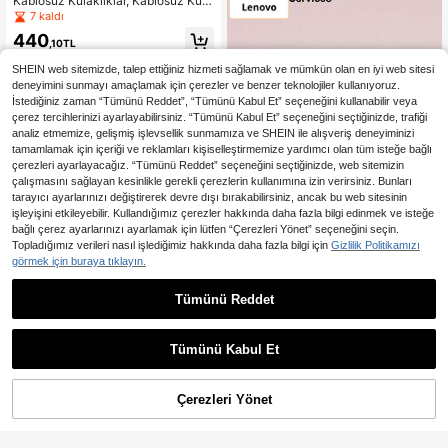
Kablosuz Kulaklıklar, Kablosuz Kula
k İçi Kulaklıklar, Kulaklıklar, Kulak İç
7 kaldı
i Kulaklıklar, Kablosuz Bluetooth Kul
440
aklıklar, Stereo Gürültü Engelleme,
,10TL
Bluetooth 5.0, Yüksek Çözünürlükl
ü Müzik, Ultra Uzun Pil Ömrü
SHEIN web sitemizde, talep ettiğiniz hizmeti sağlamak ve mümkün olan en iyi web sitesi
deneyimini sunmayı amaçlamak için çerezler ve benzer teknolojiler kullanıyoruz.
İstediğiniz zaman “Tümünü Reddet”, “Tümünü Kabul Et” seçeneğini kullanabilir veya
çerez tercihlerinizi ayarlayabilirsiniz. “Tümünü Kabul Et” seçeneğini seçtiğinizde, trafiği
analiz etmemize, gelişmiş işlevsellik sunmamıza ve SHEIN ile alışveriş deneyiminizi
tamamlamak için içeriği ve reklamları kişiselleştirmemize yardımcı olan tüm isteğe bağlı
çerezleri ayarlayacağız. “Tümünü Reddet” seçeneğini seçtiğinizde, web sitemizin
çalışmasını sağlayan kesinlikle gerekli çerezlerin kullanımına izin verirsiniz. Bunları
tarayıcı ayarlarınızı değiştirerek devre dışı bırakabilirsiniz, ancak bu web sitesinin
işleyişini etkileyebilir. Kullandığımız çerezler hakkında daha fazla bilgi edinmek ve isteğe
bağlı çerez ayarlarınızı ayarlamak için lütfen “Çerezleri Yönet” seçeneğini seçin.
Topladığımız verileri nasıl işlediğimiz hakkında daha fazla bilgi için
Gizlilik Politikamızı
5
görmek için buraya tıklayın.
Lenovo
Tümünü Reddet
Lenovo LE232 ANC Gürültü Engelle
Jaden Audio
me Özellikli Bluetooth Kulaklık, Yarı
612
1 Adet Lenovo TG101 True Wir
NEW
,96TL
m Kulak İçi Tasarım, Pil Seviyesi Gö
eless Bluetooth 5.4 Oyun Kulaklığı,
433
stergesi, Büyük Dinamik Sürücü, Çe
,51TL
-15%
Hibrit Aktif Gürültü Engelleme, 40m
Tümünü Kabul Et
vresel Ses, Yüksek Kaliteli Ses, Düş
s Düşük Gecikmeli Ses Senkroniza
ük Gecikme, Uzun Pil Ömrü, Konforl
syonu, 24 Saat Uzun Pil Ömrü, Hızlı
u Silikon Kablosuz Kulaklık Uçları,
Şarj, Dokunmatik Kontrollü Ergono
Akıllı Telefonlar ve Bilgisayarlarla U
Çerezleri Yönet
SEPETE EKLE
%9% İNDİRİM!
mik Kulak İçi Kulaklık, Hi-Fi Baslı, E
yumlu
gzersiz, Oyun ve Ofis Toplantı Görü
şmeleri İçin