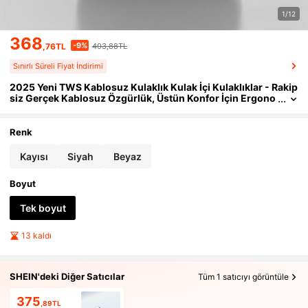
1/12
368
-9%
,76TL
403,88TL
Sınırlı Süreli Fiyat İndirimi
2025 Yeni TWS Kablosuz Kulaklık Kulak İçi Kulaklıklar - Rakip
siz Gerçek Kablosuz Özgürlük, Üstün Konfor İçin Ergono
mik Tasarım, Dolby Bass ile HiFi Ses, ACC Stereo HD Ara
ma Özelliği - Android İçin İdeal, Spor ve Müzik Severler İçin İd
eal!
Renk
Kayısı
Siyah
Beyaz
Boyut
Tek boyut
13 kaldı
SHEIN'deki Diğer Satıcılar
Tüm 1 satıcıyı görüntüle
375
,89TL