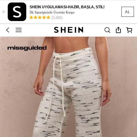
SHEIN UYGULAMASI-HAZIR, BAŞLA, STİL!
×
AL
İlk Siparişinizde Ücretsiz Kargo
(5,000)