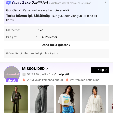
Yapay Zeka Özellikleri
ayrıntılara dayalı olarak oluşturulan
Gündelik:
Rahat ve kolayca kombinlenebilir.
Torba büzme ipi, Sökülmüş:
Büzgülü detaylar günlük bir şıklık
katar.
Malzeme:
Triko
Bileşim:
100% Poliester
Daha fazla göster
Güvenlik bilgileri ve iletişim bilgileri
MISSGUIDED
3M Takipçiler
Takip Et
4,83
6***8
10 dakika önce
'i takip etti
s***g
göz atıyor
2.5M Yakın zamanda satıldı
2M Yeniden satın alma
3M Takipçiler
4,83
3M Takipçiler
4,83
3M Takipçiler
4,83