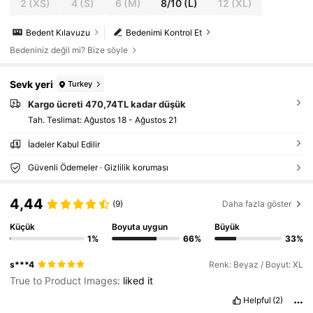
2
(XS)
4
(S)
6
(M)
8/10
(L)
12
(XL)
Bedent Kılavuzu
Bedenimi Kontrol Et
Bedeniniz değil mi? Bize söyle
Sevk yeri
Turkey
Kargo ücreti 470,74TL kadar düşük
Tah. Teslimat:
Ağustos 18 - Ağustos 21
İadeler Kabul Edilir
Güvenli Ödemeler · Gizlilik koruması
4,44
(9)
Daha fazla göster
Küçük
Boyuta uygun
Büyük
1%
66%
33%
s***4
Renk: Beyaz / Boyut: XL
True to Product Images:
liked
it
Helpful
(2)