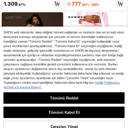
Rahat Pantolon, Sadece Eski Zengi
Örgü Maxi Etek Uzun Sütun Kazak
777
1.309
,58TL
-60%
,87TL
n Tarzı, Şirin Kırsal Ev Giyim, Okula
Etek Sonbahar Kış Vücuda Oturan
Dönüş, Kadınlar İçin Günlük Rahat
Dar Kesim
Pantolon, Karamel Rengi, İş Ofis Kış
Şıklığı, İlkbahar Tatili
SHEIN web sitemizde, talep ettiğiniz hizmeti sağlamak ve mümkün olan en iyi web sitesi
deneyimini sunmayı amaçlamak için çerezler ve benzer teknolojiler kullanıyoruz.
İstediğiniz zaman “Tümünü Reddet”, “Tümünü Kabul Et” seçeneğini kullanabilir veya
çerez tercihlerinizi ayarlayabilirsiniz. “Tümünü Kabul Et” seçeneğini seçtiğinizde, trafiği
analiz etmemize, gelişmiş işlevsellik sunmamıza ve SHEIN ile alışveriş deneyiminizi
tamamlamak için içeriği ve reklamları kişiselleştirmemize yardımcı olan tüm isteğe bağlı
çerezleri ayarlayacağız. “Tümünü Reddet” seçeneğini seçtiğinizde, web sitemizin
çalışmasını sağlayan kesinlikle gerekli çerezlerin kullanımına izin verirsiniz. Bunları
tarayıcı ayarlarınızı değiştirerek devre dışı bırakabilirsiniz, ancak bu web sitesinin
işleyişini etkileyebilir. Kullandığımız çerezler hakkında daha fazla bilgi edinmek ve isteğe
bağlı çerez ayarlarınızı ayarlamak için lütfen “Çerezleri Yönet” seçeneğini seçin.
Topladığımız verileri nasıl işlediğimiz hakkında daha fazla bilgi için
Gizlilik Politikamızı
görmek için buraya tıklayın.
Tümünü Reddet
En Çok Satanlar
MUSERA
En Çok Satanlar
#Rahat Ev Giyim
MUSERA Kadın Kazak Pantolon
SUMWON WOMEN Örgü İspanyol P
aça Kazak Pantolon, Bağcıklı Düşü
1.691
2.255
,25TL
-5%
,37TL
k Bel, Yazı Nakışlı, Günlük Geniş Pa
Tümünü Kabul Et
ça Tam Boy Pantolon
Çerezleri Yönet
SEPETE EKLE
%54% İNDİRİM!