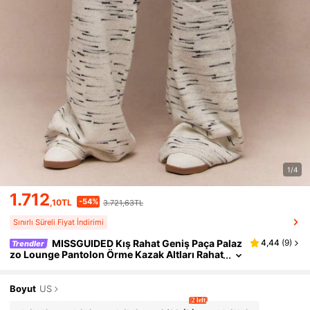
1/4
1.712
-54%
,10TL
3.721,63TL
Sınırlı Süreli Fiyat İndirimi
MISSGUIDED Kış Rahat Geniş Paça Palaz
4,44
(
9
)
Trendler
zo Lounge Pantolon Örme Kazak Altları Rahat
Pijama Pantolonu Ultra Yumuşak Kaburgalı J
ogger Gecelik
Boyut
US
2 left