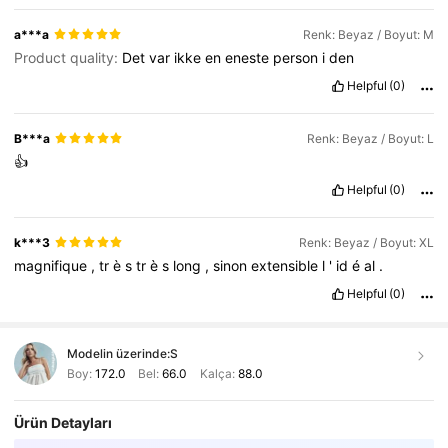
a***a
Renk: Beyaz / Boyut: M
Product quality:
Det
var
ikke
en
eneste
person
i
den
Helpful
(0)
B***a
Renk: Beyaz / Boyut: L
👍
Helpful
(0)
k***3
Renk: Beyaz / Boyut: XL
magnifique
,
tr
è
s
tr
è
s
long
,
sinon
extensible
l
'
id
é
al
.
Helpful
(0)
Modelin üzerinde:
S
Boy:
172.0
Bel:
66.0
Kalça:
88.0
Ürün Detayları