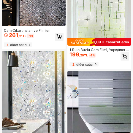
Cam Çıkartmaları ve Filmleri
261
,21TL
-1%
1,09TL tasarruf edin
1
diğer satıcı
1 Rulo Buzlu Cam Filmi, Yapıştırıcı G
199
erektirmeyen, Buzlu Cam Gizlilik Fil
,20TL
-1%
mi, Statik Yapışkanlı Dekoratif Cam
Filmi, Ev ve Ofis İçin Uygun, UV Eng
2
diğer satıcı
elleyici Çapraz Desenli