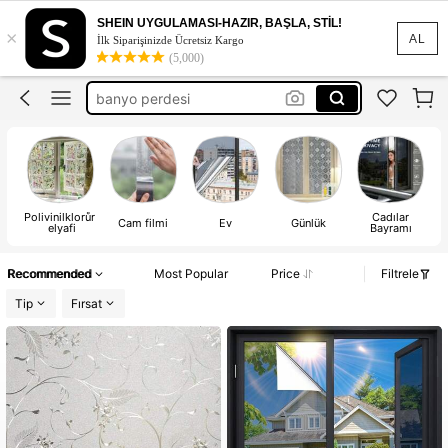
fenster folie
SHEIN UYGULAMASI-HAZIR, BAŞLA, STİL!
×
cam film
AL
İlk Siparişinizde Ücretsiz Kargo
(5,000)
banyo perdesi
window film
verduisterende raamfolie
fenster folie
Polivinilklorůr
Cadılar
Cam filmi
Ev
Günlük
elyafi
Bayramı
Recommended
Most Popular
Price
Filtrele
Tip
Fırsat