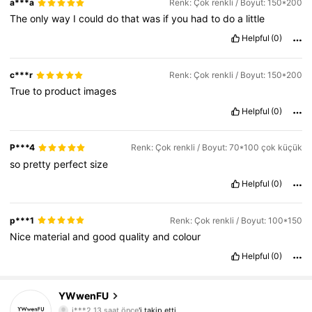
a***a
Renk: Çok renkli / Boyut: 150*200
The
only
way
I
could
do
that
was
if
you
had
to
do
a
little
Helpful
(0)
c***r
Renk: Çok renkli / Boyut: 150*200
True
to
product
images
Helpful
(0)
P***4
Renk: Çok renkli / Boyut: 70*100 çok küçük
so
pretty
perfect
size
Helpful
(0)
p***1
Renk: Çok renkli / Boyut: 100*150
Nice
material
and
good
quality
and
colour
Helpful
(0)
1.5K Takipçiler
4,84
YWwenFU
j***2
13 saat önce
'i takip etti