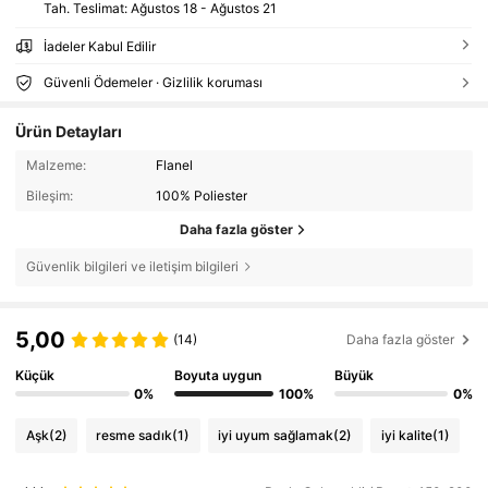
Tah. Teslimat:
Ağustos 18 - Ağustos 21
İadeler Kabul Edilir
Güvenli Ödemeler · Gizlilik koruması
Ürün Detayları
Malzeme:
Flanel
Bileşim:
100% Poliester
Daha fazla göster
Güvenlik bilgileri ve iletişim bilgileri
5,00
(14)
Daha fazla göster
Küçük
Boyuta uygun
Büyük
0%
100%
0%
Aşk
(2)
resme sadık
(1)
iyi uyum sağlamak
(2)
iyi kalite
(1)