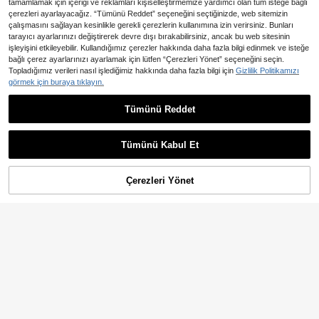
tamamlamak için içeriği ve reklamları kişiselleştirmemize yardımcı olan tüm isteğe bağlı
çerezleri ayarlayacağız. “Tümünü Reddet” seçeneğini seçtiğinizde, web sitemizin
çalışmasını sağlayan kesinlikle gerekli çerezlerin kullanımına izin verirsiniz. Bunları
tarayıcı ayarlarınızı değiştirerek devre dışı bırakabilirsiniz, ancak bu web sitesinin
işleyişini etkileyebilir. Kullandığımız çerezler hakkında daha fazla bilgi edinmek ve isteğe
Benzer stokta olan ürünleri göster
Tümünü Görüntüle
bağlı çerez ayarlarınızı ayarlamak için lütfen “Çerezleri Yönet” seçeneğini seçin.
Topladığımız verileri nasıl işlediğimiz hakkında daha fazla bilgi için
Gizlilik Politikamızı
10
görmek için buraya tıklayın.
10,42TL tasarruf edin
3,84TL tasarruf edin
1 Parça Düz Renk Elmas Ekose Örg
Tümünü Reddet
Şeker Temalı Rahat Her Mevsim Fla
ü Battaniye, İskandinav Tarzı Akrilik
nel Battaniye – Canlı, Hipoalerjenik,
31 kaldı
1.015
,74TL
-1%
Dikdörtgen Minimalist Kanepe Örtü
Yatak Odası, Oturma Odası, Kamp v
465
sü Battaniye, Yatak Odası Eğlence
e Ofis Uykuları İçin Rahat Örtü – Re
,89TL
-1%
Tümünü Kabul Et
Örgü Battaniyesi
nkli Şeker Baskı Desenleri ve Karik
Üzgünüm, ürün tükendi.
atür Ayıcık, Çok Yönlü Battaniye Kul
lanımı | Karikatür Temalı Battaniye |
Polyester Sıcaklık
Çerezleri Yönet
TÜKENDI