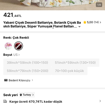
1/8
421
,44TL
Yabani Çiçek Desenli Battaniye, Botanik Çiçek Ba
5,00
(
14
)
skılı Battaniye, Süper Yumuşak Flanel Battan
iye, Hafif, Kabarık, Peluş Yatak Örtüsü, Yatak
Takımı, Kanepe İçin 50"X60"
Renk: Çok Renkli
Boyut
US
39inch*59inch
(100*150)
51inch*59inch
(130*150)
59inch*79inch
(150*200)
70*100 çok küçük
Bedent Kılavuzu
Sevk yeri
Turkey
Kargo ücreti 470,74TL kadar düşük