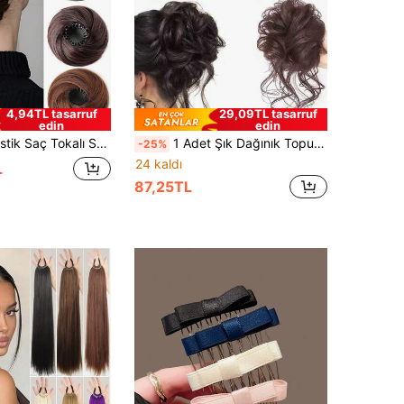
4,94TL tasarruf
29,09TL tasarruf
edin
edin
ya Dayanıklı Fiber Malzeme, Tüm Saç Tipleri İçin Güvenli Kullanım, Günlük Kullanım ve Özel Günler İçin Şık Kadın Saç Aksesuarı
1 Adet Şık Dağınık Topuz Scrunchie, Günlük Kullanım, Dış Mekan Şekillendirme ve DIY Saç Modelleri İçin Uygun Kadın Saç Aksesuarı
-25%
24 kaldı
L
87,25TL