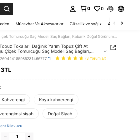
0
0
 to select.
Beden
Mücevher Ve Aksesuarlar
Güzellik ve sağlık
Ayakkabı
Ev T
Peruk Topuz Tokaları, Dağınık Yarım Topuz Çift At Kuyruğu Çiçek Tomurcuğu Saç Modeli Saç Bağları, Kabarık Doğal Görünümlü Saç Şekillendirme Aleti HA2727 Saç Lastikleri Saç İpi
Topuz Tokaları, Dağınık Yarım Topuz Çift At
u Çiçek Tomurcuğu Saç Modeli Saç Bağları,
k Doğal Görünümlü Saç Şekillendirme Aleti
c260424185985231466777
(3 Yorumlar)
 Saç Lastikleri Saç İpi
13TL
ICE AND AVAILABILITY
t
k Kahverengi
Koyu kahverengi
verengimsi siyah
Doğal Siyah
ent Kılavuzu