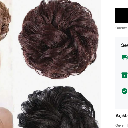
Ödeme 
Sev
Açık
Güvenlik 