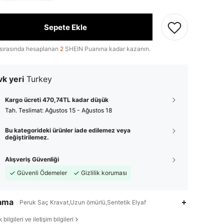
Sepete Ekle
sırasında hesaplanan
2
SHEIN Puanına kadar kazanın.
k yeri
Turkey
Kargo ücreti 470,74TL kadar düşük
Tah. Teslimat:
Ağustos 15 - Ağustos 18
Bu kategorideki ürünler iade edilemez veya
değiştirilemez.
Alışveriş Güvenliği
Güvenli Ödemeler
Gizlilik koruması
lama
Peruk Saç Kravat,Uzun ömürlü,Sentetik Elyaf
bilgileri ve iletişim bilgileri