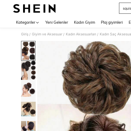
squi
Use up 
Kategoriler
Yeni Gelenler
Kadın Giyim
Plaj giyimleri
E
Giriş
Giyim ve Aksesuar
Kadın Aksesuarları
Kadın Saç Aksesuar
/
/
/