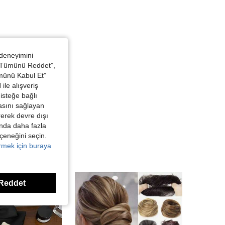
 deneyimini
 “Tümünü Reddet”,
ümünü Kabul Et”
ile alışveriş
isteğe bağlı
asını sağlayan
irerek devre dışı
kında daha fazla
eçeneğini seçin.
örmek için buraya
Reddet