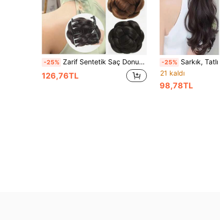
Zarif Sentetik Saç Donut Topuz Scrunchie Klipsli Ek Saç, Isıya Dayanıklı Fiber, Tüm Saç Tiplerine Uygun, Günlük ve Parti İçin Kadın Saç Şekillendirme Aksesuarı
Sarkık, Tatlı Kıvırcık At Kuyruğu Peruk, Doğal Görünümlü Dalgalı At Kuyruğu Saç Uzantısı, Lastik B
-25%
-25%
21 kaldı
126,76TL
98,78TL