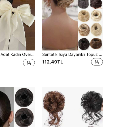
okası, Günlük Kullanım, Günlük Şıklık, Parti, İşe Gidiş, Tatil, Yüz Yıkama, Makyaj ve Kombin Uyumu İçin Şık Çok Yönlü Minimalist Düz Renk Saç Aksesuarı
Sentetik Isıya Dayanıklı Topuz Peruk Elastik Peruk Uzatma Bayan Saç Aksesuarları 3 İnç Peruk Halkası Kadınlar İçin Saç Modeli
112,49TL