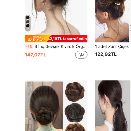
15
2,19TL tasarruf edin
6 İnç Gevşek Kıvırcık Örgü Dalga Saç Aksesuarı, Kalın At Kuyruğu Saç Tokası, Kızlar İçin Uygun, Açık Gri Kahverengi ve Altın
-1%
122,92TL
147,07TL