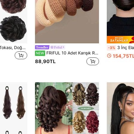
1 adet Zarif Çiçek Tokası, Doğal Hacimli Topuz Saç Modeli, Zarif Kadınlar ve Kızlar İçin Uygun, Kalın ve İnce Saçlar İçin İdeal, Hacim Verir, At Kuyruğu Tutucu, Saç Lastiği, Ev, Cilt Bakımı Aksesuarları, Saç İpi Saç Bağları Baş Aksesuarları Spor Salonu Koşu Kıyafeti Lastik Bantlar Güzellik Ev Saç Aksesuarları
3 İnç Elastik Saç Tokalı Sentetik Topuz Saç Aksesuarı, Yüksek Isı
Friful
-3%
Trendler
FRIFUL 10 Adet Karışık Renk Yüksek Esneklikli Kalınlaştırılmış Çok Amaçlı Sade Scrunchie Saç Tokası, Saç Aksesuarı, Rastgele Renk
NEW
154,75T
88,90TL