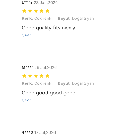
L***s
23 Jun,2026
Renk: Çok renkli, Boyut: Doğal Siyah
Renk:
Çok renkli
Boyut:
Doğal Siyah
Good quality fits nicely
Çevir
M***r
26 Jul,2026
Renk: Çok renkli, Boyut: Doğal Siyah
Renk:
Çok renkli
Boyut:
Doğal Siyah
Good good good good
Çevir
4***3
17 Jul,2026