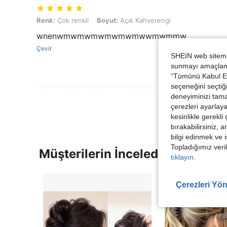
Renk: Çok renkli, Boyut: Açık Kahverengi
Renk:
Çok renkli
Boyut:
Açık Kahverengi
wnenwmwmwmwmwmwmwwmwmmw
Çevir
SHEIN web sitemiz
sunmayı amaçlamak
“Tümünü Kabul Et”
seçeneğini seçtiği
deneyiminizi tama
çerezleri ayarlay
kesinlikle gerekli
bırakabilirsiniz, 
bilgi edinmek ve i
Topladığımız veril
Müşterilerin İncelediği Diğer Ür
tıklayın.
Çerezleri Yön