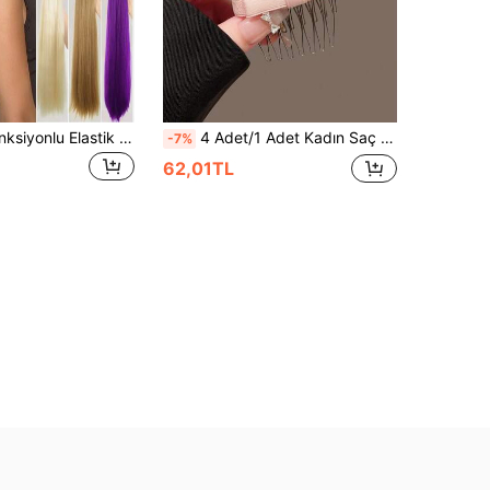
22 İnç Çok Fonksiyonlu Elastik Saç Bandlı Sentetik At Kuyruğu Saç Uzatma, 10 Tutam/Paket, Kadınlar İçin Düz Saç, Çeşitli Durumlara Uygun
4 Adet/1 Adet Kadın Saç Aksesuarı Siyah/Bej/Lacivert/Pembe Fiyonklu Yan Tarak, Sevimli ve Zarif, Sokak, Günlük, Tatil, Okul İçin Hediye Saç Tarağı
-7%
62,01TL