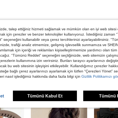
de, talep ettiğiniz hizmeti sağlamak ve mümkün olan en iyi web sitesi
 için çerezler ve benzer teknolojiler kullanıyoruz. İstediğiniz zaman
Helpful (0)
 seçeneğini kullanabilir veya çerez tercihlerinizi ayarlayabilirsiniz. “T
nizde, trafiği analiz etmemize, gelişmiş işlevsellik sunmamıza ve SHEIN 
mlamak için içeriği ve reklamları kişiselleştirmemize yardımcı olan tüm 
acağız. “Tümünü Reddet” seçeneğini seçtiğinizde, web sitemizin çalışm
 çerezlerin kullanımına izin verirsiniz. Bunları tarayıcı ayarlarınızı değişt
ancak bu web sitesinin işleyişini etkileyebilir. Kullandığımız çerezler hak
steğe bağlı çerez ayarlarınızı ayarlamak için lütfen “Çerezleri Yönet” s
eri nasıl işlediğimiz hakkında daha fazla bilgi için
Gizlilik Politikamızı g
ünler
et
Tümünü Kabul Et
Tümünü 