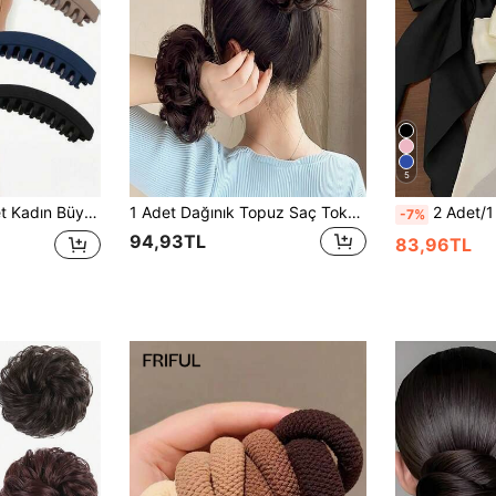
5
rma Toka, Günlük Saç Şekillendirme ve Süsleme Aksesuarı, Bohem Stil ve Zarif Şıklık
1 Adet Dağınık Topuz Saç Tokası, Kabarık ve Doğal Görünümlü Saç Donut Şekillendirici, Gevşek Saç Şekillendirme Aparatı, Saç Aksesuarı
2 Adet/1 Adet Kadın Oversize Siyah ve Beyaz İpeksi Saten Fiyonklu Bahar Saç T
-7%
94,93TL
83,96TL