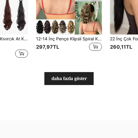
antlı Yan At Kuyruğu Peruk, Saç Tokası, Lastik Saç Bağlama Aparatı, Güzellik Ev Saç Aksesuarları
12-14 İnç Pençe Klipsli Spiral Kıvırcık At Kuyruğu Uzantısı, Kadınlar İçin Sentetik Kabarık Dalgalı At Kuyruğu Saç Parçası, Ombre/Küllü Sarı/Kahverengi
297,97TL
260,11TL
daha fazla göster