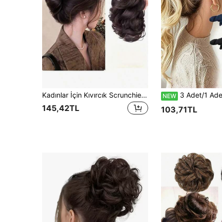
Kadınlar İçin Kıvırcık Scrunchie Topuz Saç Parçası Uzantısı, Doğal Kabarık Hacimli Topuz Saç Aksesuarı, Günlük Kullanım İçin At Kuyruğu Tutucu
3 Adet/1 Adet Kadın Büyük Muz Toka, Güçlü Tutuşlu Sabit At Kuyruğu Tokası, Dikey Üst Üste Sa
NEW
145,42TL
103,71TL