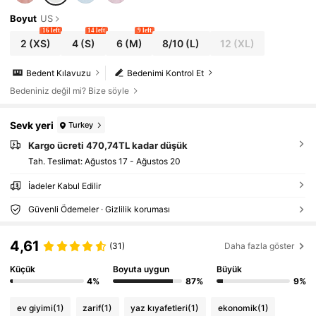
Boyut
US
16 left
14 left
9 left
2
(XS)
4
(S)
6
(M)
8/10
(L)
12
(XL)
Bedent Kılavuzu
Bedenimi Kontrol Et
Bedeniniz değil mi? Bize söyle
Sevk yeri
Turkey
Kargo ücreti 470,74TL kadar düşük
Tah. Teslimat:
Ağustos 17 - Ağustos 20
İadeler Kabul Edilir
Güvenli Ödemeler · Gizlilik koruması
4,61
(31)
Daha fazla göster
Küçük
Boyuta uygun
Büyük
4%
87%
9%
ev giyimi
(1)
zarif
(1)
yaz kıyafetleri
(1)
ekonomik
(1)