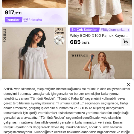
917
,51TL
Trendler
Écloséra
En Çok Satanlar
#Büyükannenin Gecelik Elbisesi
Wildy BOHO %100 Pamuk Kayısı B
ebek Mini Elbise, Yaz İçin Şirin ve G
685
,94TL
ünlük Kadın Pamuk Elbise, Kadınlar
İçin Mütevazı Elbise, Yazlık Elbise,
Günlük Elbise, Dışarı Çıkma Elbises
i, Peri Elbisesi, Kadınlar İçin Günlük
Kombin
SHEIN web sitemizde, talep ettiğiniz hizmeti sağlamak ve mümkün olan en iyi web sitesi
deneyimini sunmayı amaçlamak için çerezler ve benzer teknolojiler kullanıyoruz.
İstediğiniz zaman “Tümünü Reddet”, “Tümünü Kabul Et” seçeneğini kullanabilir veya
çerez tercihlerinizi ayarlayabilirsiniz. “Tümünü Kabul Et” seçeneğini seçtiğinizde, trafiği
analiz etmemize, gelişmiş işlevsellik sunmamıza ve SHEIN ile alışveriş deneyiminizi
tamamlamak için içeriği ve reklamları kişiselleştirmemize yardımcı olan tüm isteğe bağlı
En Çok Satanlar
Poéselle
çerezleri ayarlayacağız. “Tümünü Reddet” seçeneğini seçtiğinizde, web sitemizin
Poéselle Kadın Yazlık Düz Renk Pet
çalışmasını sağlayan kesinlikle gerekli çerezlerin kullanımına izin verirsiniz. Bunları
er Pan Yakalı Petal Kollu Mini Elbise
tarayıcı ayarlarınızı değiştirerek devre dışı bırakabilirsiniz, ancak bu web sitesinin
824
,22TL
işleyişini etkileyebilir. Kullandığımız çerezler hakkında daha fazla bilgi edinmek ve isteğe