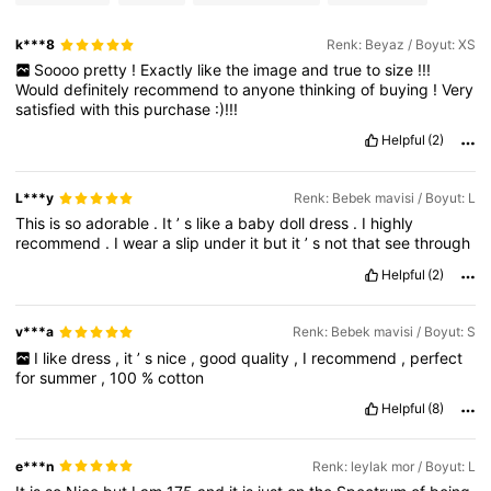
k***8
Renk: Beyaz / Boyut: XS
Soooo
pretty
!
Exactly
like
the
image
and
true
to
size
!!!
Would
definitely
recommend
to
anyone
thinking
of
buying
!
Very
satisfied
with
this
purchase
:)!!!
Helpful
(2)
L***y
Renk: Bebek mavisi / Boyut: L
This
is
so
adorable
.
It
’
s
like
a
baby
doll
dress
.
I
highly
recommend
.
I
wear
a
slip
under
it
but
it
’
s
not
that
see
through
Helpful
(2)
v***a
Renk: Bebek mavisi / Boyut: S
I
like
dress
,
it
’
s
nice
,
good
quality
,
I
recommend
,
perfect
for
summer
,
100
%
cotton
Helpful
(8)
e***n
Renk: leylak mor / Boyut: L