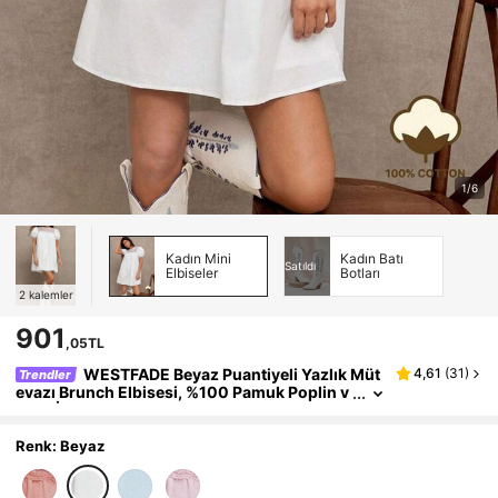
1/6
Kadın Mini
Kadın Batı
Satıldı
Elbiseler
Botları
2
kalemler
901
,05TL
WESTFADE Beyaz Puantiyeli Yazlık Müt
4,61
(
31
)
Trendler
evazı Brunch Elbisesi, %100 Pamuk Poplin v
e Tığ İşi Dantel File Karışık Tasarım, Kısa Bal
on Kollu Babydoll Mini Elbise, Boho Nashville Co
wgirl
Renk: Beyaz