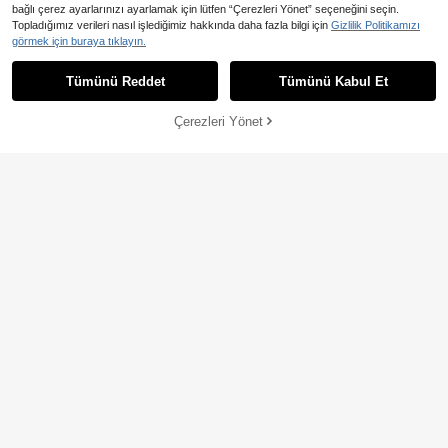
bağlı çerez ayarlarınızı ayarlamak için lütfen “Çerezleri Yönet” seçeneğini seçin.
En Çok Satanlar
WESTFADE
Topladığımız verileri nasıl işlediğimiz hakkında daha fazla bilgi için
Gizlilik Politikamızı
WESTFADE Kadın V Yaka Fırfırlı Yak
görmek için buraya tıklayın.
a Kısa Kollu Düğmeli Ön Pile Detaylı
931
,78TL
Mini Elbise
Tümünü Reddet
Tümünü Kabul Et
Çerezleri Yönet
SEPETE EKLE