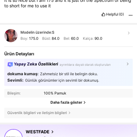
It
is
so
Nice
but
I
am
175
and
it
is
just
on
the
Spectrum
of
being
to
short
for
me
to
use
it
Helpful
(0)
Modelin üzerinde:
S
Boy:
175.0
Büst:
84.0
Bel:
60.0
Kalça:
90.0
Ürün Detayları
Yapay Zeka Özellikleri
ayrıntılara dayalı olarak oluşturulan
dokuma kumaş:
Zahmetsiz bir stil ile belirgin doku.
Sevimli:
Günlük görünümler için sevimli bir dokunuş.
Bileşim:
100% Pamuk
Daha fazla göster
Güvenlik bilgileri ve iletişim bilgileri
451K Takipçiler
4,80
WESTFADE
a***c
göz atıyor