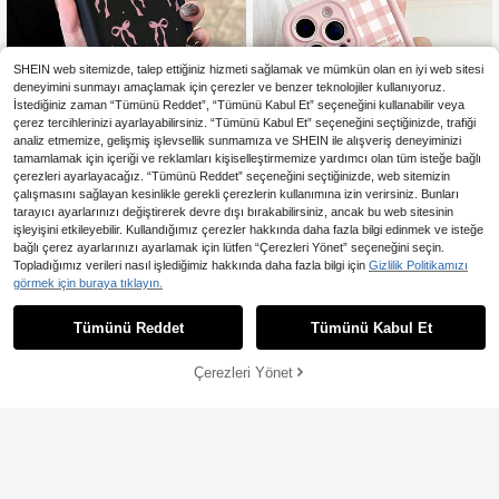
ax/13/13Pro/13ProMax/14/14Pro/1
4ProMax/14Plus/15/15Pro/15Plus/1
5ProMax/16/16E/16Plus/16ProMax/
16Pro ile Uyumlu Minimalist Telefon
Koruyucu Kılıf En Yeni 17/17Pro/17P
SHEIN web sitemizde, talep ettiğiniz hizmeti sağlamak ve mümkün olan en iyi web sitesi
roMax/Air Spring Hediye Kılıfı Doğu
deneyimini sunmayı amaçlamak için çerezler ve benzer teknolojiler kullanıyoruz.
m Günü Yıldönümü Hediyesi Uluslar
İstediğiniz zaman “Tümünü Reddet”, “Tümünü Kabul Et” seçeneğini kullanabilir veya
arası Versiyon Yerli Versiyon Değildi
çerez tercihlerinizi ayarlayabilirsiniz. “Tümünü Kabul Et” seçeneğini seçtiğinizde, trafiği
r
analiz etmemize, gelişmiş işlevsellik sunmamıza ve SHEIN ile alışveriş deneyiminizi
tamamlamak için içeriği ve reklamları kişiselleştirmemize yardımcı olan tüm isteğe bağlı
1,65TL tasarruf edin
çerezleri ayarlayacağız. “Tümünü Reddet” seçeneğini seçtiğinizde, web sitemizin
çalışmasını sağlayan kesinlikle gerekli çerezlerin kullanımına izin verirsiniz. Bunları
Pembe Siyah Fiyonk Desenli Moda
tarayıcı ayarlarınızı değiştirerek devre dışı bırakabilirsiniz, ancak bu web sitesinin
Darbeye Dayanıklı Telefon Kılıfı 1 A
108
işleyişini etkileyebilir. Kullandığımız çerezler hakkında daha fazla bilgi edinmek ve isteğe
,10TL
-2%
det Siyah Pembe Fiyonk Baskılı Tel
bağlı çerez ayarlarınızı ayarlamak için lütfen “Çerezleri Yönet” seçeneğini seçin.
efon Kılıfı, 17/17Air/17pro/17promax/
1,65TL tasarruf edin
16/15/14/13/12/11/X/XR/XS/8/7 ile
Topladığımız verileri nasıl işlediğimiz hakkında daha fazla bilgi için
Gizlilik Politikamızı
Uyumlu, S26/S26Plus/S26Ultra24
Minimalist Beyaz Pembe Ekose Des
görmek için buraya tıklayın.
Ultra/S24 Plus/S24/S23 Ultra/S23
enli Moda Telefon Kılıfı 1 Adet Mini
113
,59TL
-1%
FE/A55/A54/A53/A52/A52S ile Uyu
malist Renkli Ekose Slogan Desenli
Tümünü Reddet
Tümünü Kabul Et
mlu, Parmak İzi Bırakmayan, Tam K
Delikli Mat Sert Telefon Kılıfı 11/12/1
amera Koruması, Darbeye ve Düşm
3/14/15/16 Pro Max/17/17 Pro/17 Pr
eye Karşı Dayanıklı Telefon Koruyu
o Max/Air ile Uyumlu Anne Bahar H
Çerezleri Yönet
SEPETE EKLE
cu Kılıf Uluslararası Versiyon, Yerli V
ediyesi Doğum Günü Yıldönümü Kılı
ersiyon Değil Doğum Günü Hediyes
fları
i Yıldönümü Hediyesi