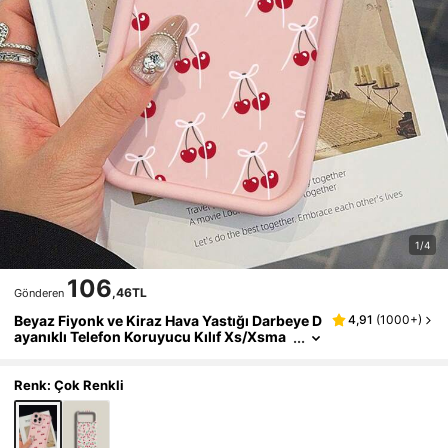
1/4
106
,46TL
Gönderen
Beyaz Fiyonk ve Kiraz Hava Yastığı Darbeye D
4,91
(
1000+
)
ayanıklı Telefon Koruyucu Kılıf Xs/Xsma
x/Xr/11 12 13 14 15 16pro/Promax/14 15 1
6plus Su Geçirmez Düşmeye Karşı Çizilmeye
Dayanıklı
Renk: Çok Renkli