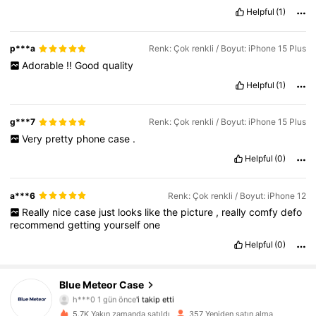
Helpful
(1)
p***a
Renk: Çok renkli / Boyut: iPhone 15 Plus
Adorable
!!
Good
quality
Helpful
(1)
g***7
Renk: Çok renkli / Boyut: iPhone 15 Plus
Very
pretty
phone
case
.
Helpful
(0)
a***6
Renk: Çok renkli / Boyut: iPhone 12
Really
nice
case
just
looks
like
the
picture
,
really
comfy
defo
recommend
getting
yourself
one
Helpful
(0)
Blue Meteor Case
56 Takipçiler
4,89
h***0
1 gün önce
'i takip etti
56 Takipçiler
4,89
5.7K Yakın zamanda satıldı
357 Yeniden satın alma