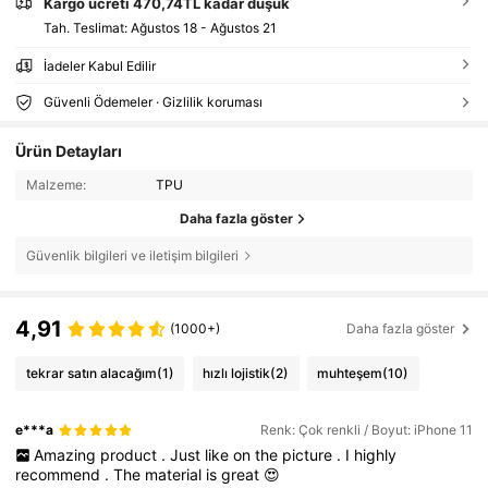
Kargo ücreti 470,74TL kadar düşük
Tah. Teslimat:
Ağustos 18 - Ağustos 21
İadeler Kabul Edilir
Güvenli Ödemeler · Gizlilik koruması
Ürün Detayları
Malzeme:
TPU
Daha fazla göster
Güvenlik bilgileri ve iletişim bilgileri
4,91
(1000+)
Daha fazla göster
tekrar satın alacağım
(1)
hızlı lojistik
(2)
muhteşem
(10)
e***a
Renk: Çok renkli / Boyut: iPhone 11
Amazing
product
.
Just
like
on
the
picture
.
I
highly
recommend
.
The
material
is
great
😍