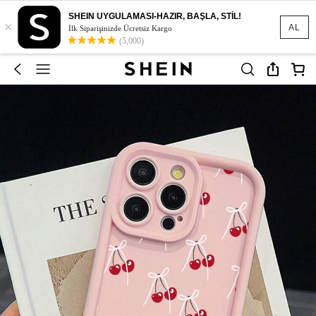
SHEIN UYGULAMASI-HAZIR, BAŞLA, STİL!
×
AL
İlk Siparişinizde Ücretsiz Kargo
(5,000)