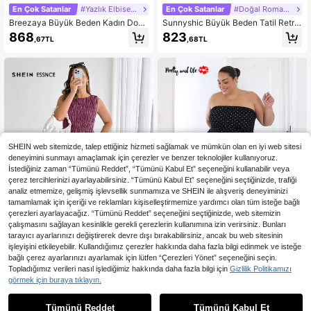
En Çok Satanlar
#Yazlık Elbiseler
En Çok Satanlar
#Doğal Romantizm
Breezaya Büyük Beden Kadın Doku
Sunnyshic Büyük Beden Tatil Retro
ma Kumaştan İlkbahar/Yaz Günlük
Çiçekli Minik Desenli Zarif Günlük
868
823
,67TL
,68TL
Şık V Yaka Kolsuz Uzun Elbise, Fırfı
Omuzdan Açık Bağlamalı Yırtmaçlı
rlı Etek Ucu Detaylı
Kadın Elbisesi
SHEIN web sitemizde, talep ettiğiniz hizmeti sağlamak ve mümkün olan en iyi web sitesi
deneyimini sunmayı amaçlamak için çerezler ve benzer teknolojiler kullanıyoruz.
İstediğiniz zaman “Tümünü Reddet”, “Tümünü Kabul Et” seçeneğini kullanabilir veya
çerez tercihlerinizi ayarlayabilirsiniz. “Tümünü Kabul Et” seçeneğini seçtiğinizde, trafiği
analiz etmemize, gelişmiş işlevsellik sunmamıza ve SHEIN ile alışveriş deneyiminizi
tamamlamak için içeriği ve reklamları kişiselleştirmemize yardımcı olan tüm isteğe bağlı
çerezleri ayarlayacağız. “Tümünü Reddet” seçeneğini seçtiğinizde, web sitemizin
çalışmasını sağlayan kesinlikle gerekli çerezlerin kullanımına izin verirsiniz. Bunları
tarayıcı ayarlarınızı değiştirerek devre dışı bırakabilirsiniz, ancak bu web sitesinin
işleyişini etkileyebilir. Kullandığımız çerezler hakkında daha fazla bilgi edinmek ve isteğe
15
bağlı çerez ayarlarınızı ayarlamak için lütfen “Çerezleri Yönet” seçeneğini seçin.
SHEIN Essnce Büyük Beden K
En Çok Satanlar
Pretty and Ole
NEW
Topladığımız verileri nasıl işlediğimiz hakkında daha fazla bilgi için
Gizlilik Politikamızı
adın Düz Renk Pileli Cepli Yuvarlak
1.010
Pretty and Ole Büyük Beden K
görmek için buraya tıklayın.
NEW
,80TL
Yaka Kolsuz Günlük Elbise
adın Siyah Puantiyeli Straplez Beld
842
,33TL
en Vücuda Oturan Kısa Elbise, Çok
Tümünü Reddet
Tümünü Kabul Et
Katmanlı Fırfırlı Etek Ucu, Dantel De