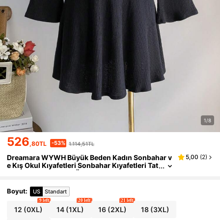
1/8
526
-53%
,80TL
1.114,51TL
Dreamara WYWH Büyük Beden Kadın Sonbahar v
5,00
(
2
)
e Kış Okul Kıyafetleri Sonbahar Kıyafetleri Tat
il Giyimleri Babydoll Üst Cadılar Bayramı Noel
Parıltılı Eve Dönüş, Düğün, Konser, Maç Günü Ör
me Elastik Tek Omuzlu İnce Mini Elbise
Boyut
:
US
Standart
9 left
20 left
21 left
12
(0XL)
14
(1XL)
16
(2XL)
18
(3XL)