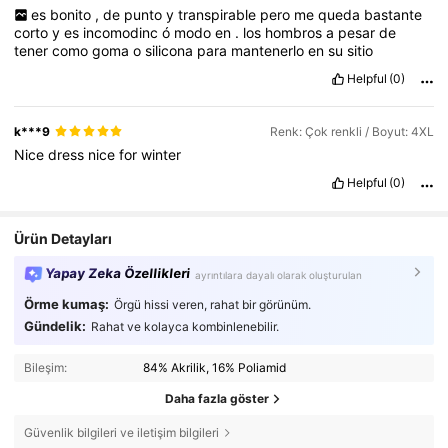
es
bonito
,
de
punto
y
transpirable
pero
me
queda
bastante
corto
y
es
incomodinc
ó
modo
en
.
los
hombros
a
pesar
de
tener
como
goma
o
silicona
para
mantenerlo
en
su
sitio
Helpful
(0)
k***9
Renk: Çok renkli / Boyut: 4XL
Nice
dress
nice
for
winter
Helpful
(0)
Ürün Detayları
Yapay Zeka Özellikleri
ayrıntılara dayalı olarak oluşturulan
Örme kumaş:
Örgü hissi veren, rahat bir görünüm.
Gündelik:
Rahat ve kolayca kombinlenebilir.
Bileşim:
84% Akrilik, 16% Poliamid
Daha fazla göster
Güvenlik bilgileri ve iletişim bilgileri