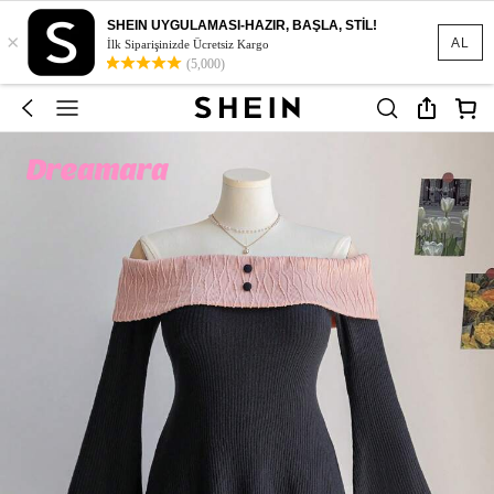
SHEIN UYGULAMASI-HAZIR, BAŞLA, STİL!
×
AL
İlk Siparişinizde Ücretsiz Kargo
(5,000)