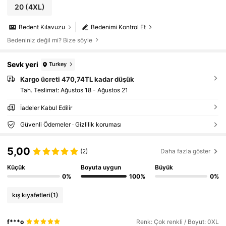
20
(4XL)
Bedent Kılavuzu
Bedenimi Kontrol Et
Bedeniniz değil mi? Bize söyle
Sevk yeri
Turkey
Kargo ücreti 470,74TL kadar düşük
Tah. Teslimat:
Ağustos 18 - Ağustos 21
İadeler Kabul Edilir
Güvenli Ödemeler · Gizlilik koruması
5,00
(2)
Daha fazla göster
Küçük
Boyuta uygun
Büyük
0%
100%
0%
kış kıyafetleri
(1)
f***o
Renk: Çok renkli / Boyut: 0XL