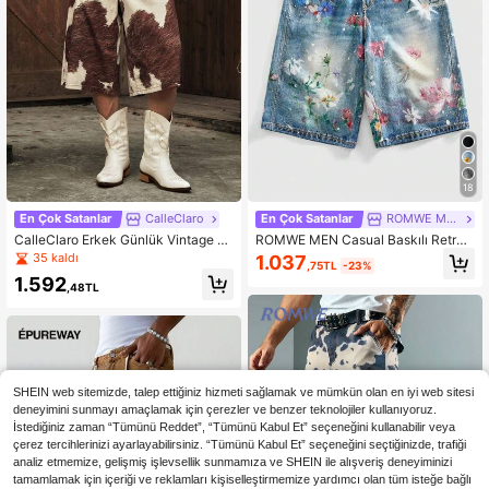
18
En Çok Satanlar
CalleClaro
En Çok Satanlar
ROMWE MEN
CalleClaro Erkek Günlük Vintage W
ROMWE MEN Casual Baskılı Retro
estern Tarzı İnek Desenli Denim Şor
Bol Kesim Günlük Kot Şort Erkekler
35 kaldı
1.037
,75TL
-23%
t
İçin, Yazlık
1.592
,48TL
SHEIN web sitemizde, talep ettiğiniz hizmeti sağlamak ve mümkün olan en iyi web sitesi
deneyimini sunmayı amaçlamak için çerezler ve benzer teknolojiler kullanıyoruz.
İstediğiniz zaman “Tümünü Reddet”, “Tümünü Kabul Et” seçeneğini kullanabilir veya
çerez tercihlerinizi ayarlayabilirsiniz. “Tümünü Kabul Et” seçeneğini seçtiğinizde, trafiği
analiz etmemize, gelişmiş işlevsellik sunmamıza ve SHEIN ile alışveriş deneyiminizi
tamamlamak için içeriği ve reklamları kişiselleştirmemize yardımcı olan tüm isteğe bağlı