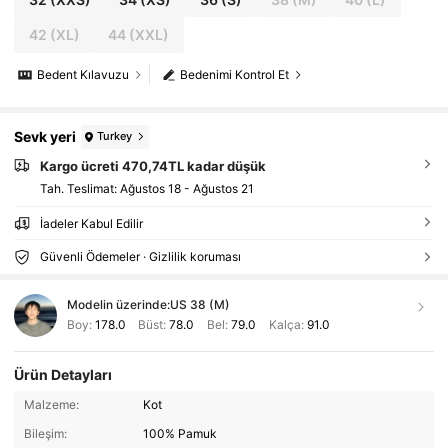
42
(XL)
44
(XXL)
Bedent Kılavuzu
Bedenimi Kontrol Et
Sevk yeri
Turkey
Kargo ücreti 470,74TL kadar düşük
Tah. Teslimat:
Ağustos 18 - Ağustos 21
İadeler Kabul Edilir
Güvenli Ödemeler · Gizlilik koruması
Modelin üzerinde:
US 38 (M)
Boy:
178.0
Büst:
78.0
Bel:
79.0
Kalça:
91.0
Ürün Detayları
Malzeme:
Kot
Bileşim:
100% Pamuk