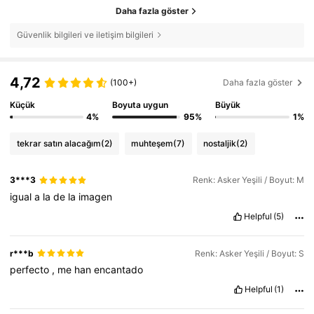
Daha fazla göster
Güvenlik bilgileri ve iletişim bilgileri
4,72
(100+)
Daha fazla göster
Küçük
Boyuta uygun
Büyük
4%
95%
1%
tekrar satın alacağım
(2)
muhteşem
(7)
nostaljik
(2)
3***3
Renk: Asker Yeşili / Boyut: M
igual
a
la
de
la
imagen
Helpful
(5)
r***b
Renk: Asker Yeşili / Boyut: S
perfecto
,
me
han
encantado
Helpful
(1)