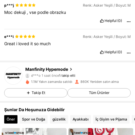
p***j
Renk: Asker Yeşili / Boyut: M
Moc
dekuji
,
vse
podle
obrazku
Helpful
(0)
e***i
Renk: Asker Yeşili / Boyut: M
Great
i
loved
it
so
much
Helpful
(0)
Manfinity Hypemode
295K Takipçiler
4,85
d***o
1 saat önce
'i takip etti
g***r
göz atıyor
1.1M Yakın zamanda satıldı
860K Yeniden satın alma
295K Takipçiler
4,85
Takip Et
Tüm Ürünler
295K Takipçiler
4,85
Şunlar Da Hoşunuza Gidebilir
295K Takipçiler
4,85
Öner
Spor ve Doğa
güzellik
Ayakkabı
İç Giyim ve Pijama
295K Takipçiler
4,85