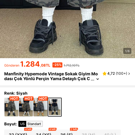
1/6
1.284
-25%
,08TL
1.712,10TL
Gönderen
Manfinity Hypemode Vintage Sokak Giyim Mo
4,72
(
100+
)
dası Çok Yönlü Perçin Yama Detaylı Çok C
epli Tasarım Bol Kesim Düz Paça Günlük Y
azlık Kot Şort
Renk: Siyah
Boyut
:
US
Standart
4 left
4 left
2 left
32
(XXS)
34
(XS)
36
(S)
38
(M)
40
(L)