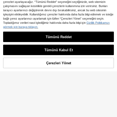
çerezleri ayarlayacağız. “Tümünü Reddet” seçeneğini seçtiğinizde, web sitemizin
çalışmasını sağlayan kesinlikle gerekli çerezlerin kullanımına izin verirsiniz. Bunları
tarayıcı ayarlarınızı değiştirerek devre dışı bırakabilirsiniz, ancak bu web sitesinin
işleyişini etkileyebilir. Kullandığımız çerezler hakkında daha fazla bilgi edinmek ve isteğe
bağlı çerez ayarlarınızı ayarlamak için lütfen “Çerezleri Yönet” seçeneğini seçin.
Topladığımız verileri nasıl işlediğimiz hakkında daha fazla bilgi için
Gizlilik Politikamızı
5
görmek için buraya tıklayın.
En Çok Satanlar
ROMWE MEN
Tümünü Reddet
ROMWE MEN Erkek Kamuflaj
En Çok Satanlar
ÉpureWay
NEW
Desenli Bol Kesim 3/4 Boy Denim Ş
1.600
ÉpureWay Erkekler için Yırtık Detayl
,71TL
ort
ı, Eğik Cepli, Büzgülü, Bol Kesim, Ge
1.636
,93TL
niş Paçalı Kot Şort
Tümünü Kabul Et
Çerezleri Yönet
SEPETE EKLE
%25% İNDİRİM!