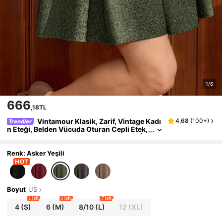
1/6
666
,18TL
Vintamour Klasik, Zarif, Vintage Kadı
4,68
(
100+
)
Trendler
n Eteği, Belden Vücuda Oturan Cepli Etek,
Kahverengi Kısa Etek, Yaz ve Sonbahar İçi
n Uygun, Yeşil Okul Festivali, Yaz Tatili İçin Ka
dınlara Uygun
Renk: Asker Yeşili
Boyut
US
1 left
1 left
7 left
4
(S)
6
(M)
8/10
(L)
12
(XL)