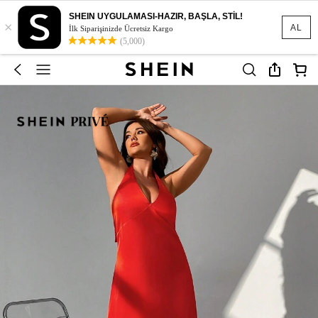
SHEIN UYGULAMASI-HAZIR, BAŞLA, STİL!
×
AL
İlk Siparişinizde Ücretsiz Kargo
(5,000)