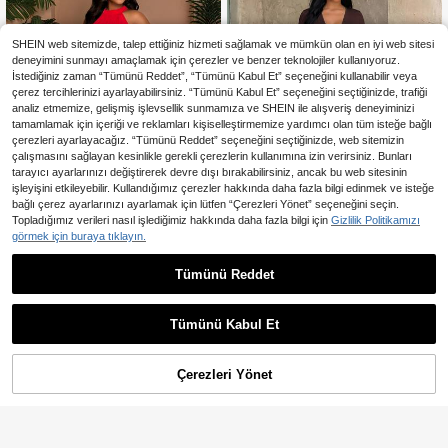
SHEIN web sitemizde, talep ettiğiniz hizmeti sağlamak ve mümkün olan en iyi web sitesi
deneyimini sunmayı amaçlamak için çerezler ve benzer teknolojiler kullanıyoruz.
İstediğiniz zaman “Tümünü Reddet”, “Tümünü Kabul Et” seçeneğini kullanabilir veya
çerez tercihlerinizi ayarlayabilirsiniz. “Tümünü Kabul Et” seçeneğini seçtiğinizde, trafiği
analiz etmemize, gelişmiş işlevsellik sunmamıza ve SHEIN ile alışveriş deneyiminizi
tamamlamak için içeriği ve reklamları kişiselleştirmemize yardımcı olan tüm isteğe bağlı
çerezleri ayarlayacağız. “Tümünü Reddet” seçeneğini seçtiğinizde, web sitemizin
çalışmasını sağlayan kesinlikle gerekli çerezlerin kullanımına izin verirsiniz. Bunları
tarayıcı ayarlarınızı değiştirerek devre dışı bırakabilirsiniz, ancak bu web sitesinin
işleyişini etkileyebilir. Kullandığımız çerezler hakkında daha fazla bilgi edinmek ve isteğe
bağlı çerez ayarlarınızı ayarlamak için lütfen “Çerezleri Yönet” seçeneğini seçin.
Topladığımız verileri nasıl işlediğimiz hakkında daha fazla bilgi için
Gizlilik Politikamızı
13
görmek için buraya tıklayın.
En Çok Satanlar
Rustia
En Çok Satanlar
SOLERSUN
Rustia Büyük Beden Kadın Ka
Tümünü Reddet
SOLERSUN Büyük Beden Kadın İlk
NEW
1.539
hverengi V Yaka Uzun Kollu Büzgül
bahar/Yaz Bol Kesim Günlük Moda
10 kaldı
,25TL
ü A Kesim Denizyıldızı Süslemeli El
Düz Renk Kolsuz Sırtı Açık Bağlam
999
,82TL
bise, Sonbahar/Kış Tatil, Randevu v
alı Bel A Kesim Uzun Elbise, İlkbaha
Tümünü Kabul Et
e Parti İçin Zarif Vintage Şirin Stil
r/Yaz Elbisesi, Plaj Tatili Uzun Elbise
si, Deniz Kenarı Tatili Uzun Elbisesi
(Yan Cepli), Huzurlu Lüks Tatil, Şık,
Tropikal , Bohem Tarzı, Zarif ve Akı
Çerezleri Yönet
SEPETE EKLE
%44% İNDİRİM!
cı, Aziz Patrick Günü, Paskalya, Mü
zik Festivali İçin Uygun, İlkbahar ve
Yaz Giyimi İçin Uygun.