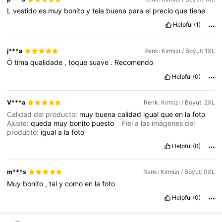
L
vestido
es
muy
bonito
y
tela
buena
para
el
precio
que
tiene
Helpful
(1)
j***a
Renk: Kırmızı / Boyut: 1XL
Ó
tima
qualidade
,
toque
suave
.
Recomendo
Helpful
(0)
V***a
Renk: Kırmızı / Boyut: 2XL
Calidad del producto:
muy
buena
calidad
igual
que
en
la
foto
Ajuste:
queda
muy
bonito
puesto
Fiel a las imágenes del
producto:
igual
a
la
foto
Helpful
(0)
m***s
Renk: Kırmızı / Boyut: 0XL
Muy
bonito
,
tal
y
como
en
la
foto
Helpful
(0)