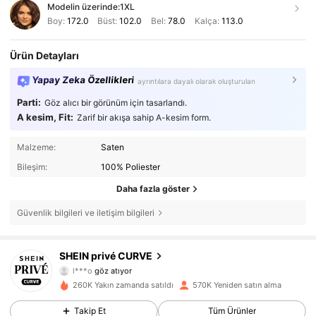
Modelin üzerinde:
1XL
Boy:
172.0
Büst:
102.0
Bel:
78.0
Kalça:
113.0
Ürün Detayları
Yapay Zeka Özellikleri
ayrıntılara dayalı olarak oluşturulan
Parti:
Göz alıcı bir görünüm için tasarlandı.
A kesim, Fit:
Zarif bir akışa sahip A-kesim form.
Malzeme:
Saten
Bileşim:
100% Poliester
Daha fazla göster
Güvenlik bilgileri ve iletişim bilgileri
240K Takipçiler
4,83
SHEIN privé CURVE
l***o
göz atıyor
240K Takipçiler
4,83
260K Yakın zamanda satıldı
570K Yeniden satın alma
Takip Et
Tüm Ürünler
240K Takipçiler
4,83