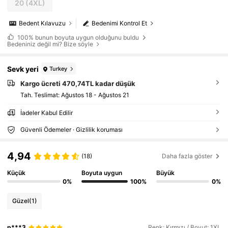
20
(4XL)
Bedent Kılavuzu
Bedenimi Kontrol Et
100%
bunun boyuta uygun olduğunu buldu
Bedeniniz değil mi? Bize söyle
Sevk yeri
Turkey
Kargo ücreti 470,74TL kadar düşük
Tah. Teslimat:
Ağustos 18 - Ağustos 21
İadeler Kabul Edilir
Güvenli Ödemeler · Gizlilik koruması
4,94
(18)
Daha fazla göster
Küçük
Boyuta uygun
Büyük
0%
100%
0%
Güzel
(1)
p***3
Renk: Kırmızı / Boyut: 1XL