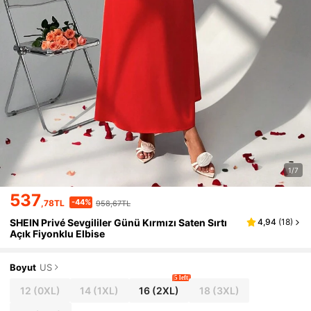
1/7
537
-44%
,78TL
958,67TL
SHEIN Privé Sevgililer Günü Kırmızı Saten Sırtı
4,94
(
18
)
Açık Fiyonklu Elbise
Boyut
US
5 left
12
(0XL)
14
(1XL)
16
(2XL)
18
(3XL)