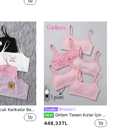
21
Tween Kız Çocuk Karikatür Baskılı Sevimli Askılı Üst 4 Parça Set
Girlism
Trendler
Girlism Tween Kızlar İçin 5'li Set Renkli Günlük Sade Pamuklu Rahat Yumuşak Dolgulu Fiyonklu ve Çizgili Sütyen
NEW
448,33TL