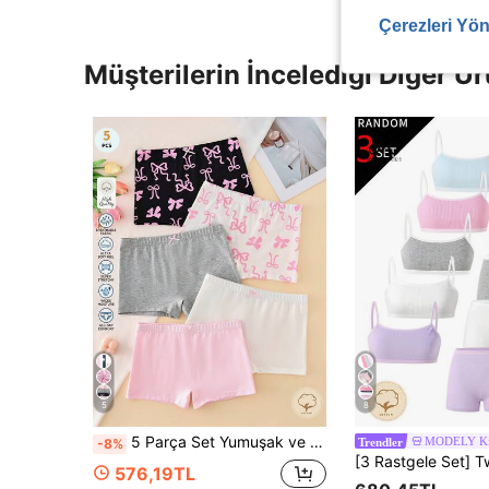
Çerezleri Yön
Müşterilerin İncelediği Diğer Ür
5
8
5 Parça Set Yumuşak ve Rahat Kız Çocuk Boyşortu
MODELY Ki
-8%
Trendler
576,19TL