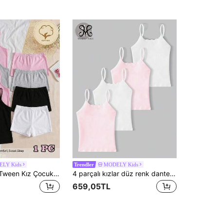
LY Kids
MODELY Kids
Trendler
1 Adet Yazlık Tween Kız Çocuk Yumuşak Rahat Pembe Çiçekli Gri Beyaz Siyah Çok Renkli Askılı Atlet, İç Giyim veya Dış Giyim Olarak Kullanılabilir
4 parçalı kızlar düz renk dantel kenarlı yumuşak pamuklu spor giyim seti, sade minimalist çok yönlü spor iç giyim/dış giyim takımı
659,05TL