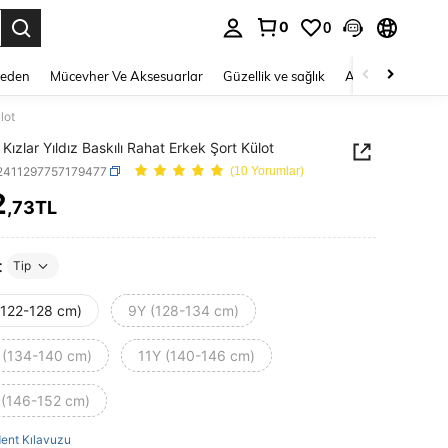
0
0
 to select.
Beden
Mücevher Ve Aksesuarlar
Güzellik ve sağlık
Ayakkabı
Ev T
lot
Kızlar Yıldız Baskılı Rahat Erkek Şort Külot
i2411297757179477
(10 Yorumlar)
2
,73TL
ICE AND AVAILABILITY
t
Tip
(122-128 cm)
9Y (128-134 cm)
 (134-140 cm)
11Y (140-146 cm)
 (146-152 cm)
ent Kılavuzu