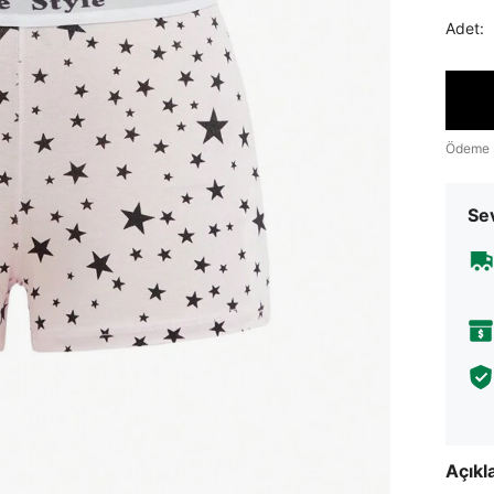
Adet:
Ödeme 
Sev
Açık