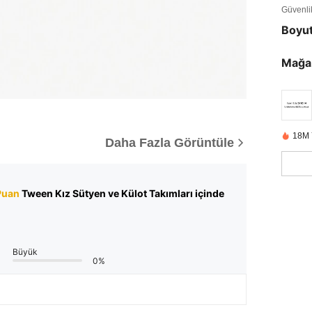
Güvenlik 
Boyu
Mağa
18M 
Daha Fazla Görüntüle
Puan
Tween Kız Sütyen ve Külot Takımları içinde
Büyük
0%