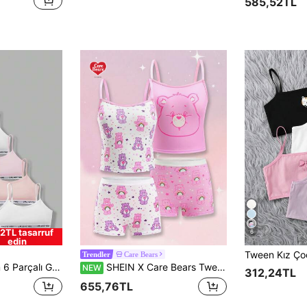
585,52TL
2TL tasarruf
6
edin
Care Bears
Trendler
 Baskılı Elastik Örme Yumuşak ve Nefes Alabilir İç Çamaşırı Seti
SHEIN X Care Bears Tween Kız Çocuk Karikatür Baskılı Askılı Üst ve Şort İç Çamaşırı Seti
NEW
312,24TL
655,76TL