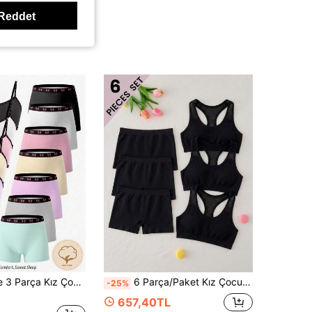
Reddet
7 Set Rastgele 3 Parça Kız Çocuk Sade Şirin Kawaii Temel Düz Renk Harf Kontrast Askılı Üst ve Şort Takımı
6 Parça/Paket Kız Çocuk Sade Düz Renk Tek Katlı Kablosuz Atlet Sütyen ve Orta Bel Dört Köşe Külot Seti, Dikişsiz Günlük Rahat Nefes Alabilen Öğrenci İç Çamaşırı, Tüm Mevsimlere Uygun
-25%
657,40TL