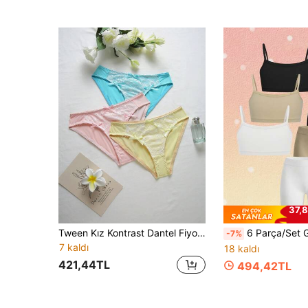
37,8
Tween Kız Kontrast Dantel Fiyonklu Dekor Külot
6 Parça/Set Genç Kızlar İçin Minimalist Düz Renk Rahat Yumuşak Dolgusuz Askılı Sütyen ve L
-7%
7 kaldı
18 kaldı
421,44TL
494,42TL