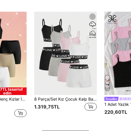
7TL tasarruf
13
edin
astikli Bel Külot, Okul, Spor, Günlük Tatil, Yazın Plaj Giyimi İçin Uygundur
8 Parça/Set Kız Çocuk Kalp Baskılı Lastikli Bel Rahat Askılı Bluz ve Şort İç Çamaşırı Takımı
MODE
Trendler
1.319,75TL
220,60TL