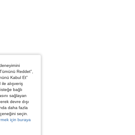
 deneyimini
 “Tümünü Reddet”,
ümünü Kabul Et”
ile alışveriş
isteğe bağlı
asını sağlayan
irerek devre dışı
kında daha fazla
eçeneğini seçin.
örmek için buraya