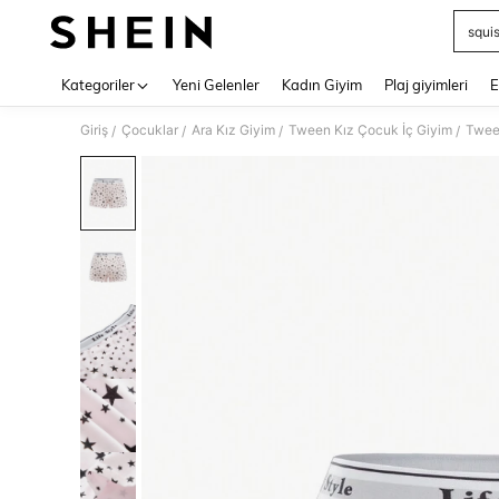
squi
Use up 
Kategoriler
Yeni Gelenler
Kadın Giyim
Plaj giyimleri
E
Giriş
Çocuklar
Ara Kız Giyim
Tween Kız Çocuk İç Giyim
Tween
/
/
/
/