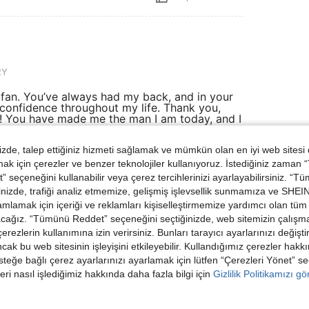
2Y
fan. You’ve always had my back, and in your
 confidence throughout my life. Thank you,
er! You have made me the man I am today, and I
d to say thank you. Thank you for everything
ng, unconditionally, and providing undivided
de, talep ettiğiniz hizmeti sağlamak ve mümkün olan en iyi web sitesi
ough everything. Thank you for helping me
bets, ‘U’ and ‘I’ were placed close to each
 için çerezler ve benzer teknolojiler kullanıyoruz. İstediğiniz zaman
find my purpose in your sight and exist for
 seçeneğini kullanabilir veya çerez tercihlerinizi ayarlayabilirsiniz. “T
ound what I can truly love—I have found you.
nizde, trafiği analiz etmemize, gelişmiş işlevsellik sunmamıza ve SHEIN 
mlamak için içeriği ve reklamları kişiselleştirmemize yardımcı olan tüm 
acağız. “Tümünü Reddet” seçeneğini seçtiğinizde, web sitemizin çalışm
 çerezlerin kullanımına izin verirsiniz. Bunları tarayıcı ayarlarınızı değişt
Helpful (0)
ancak bu web sitesinin işleyişini etkileyebilir. Kullandığımız çerezler hak
steğe bağlı çerez ayarlarınızı ayarlamak için lütfen “Çerezleri Yönet” s
dirme Görüntüle
eri nasıl işlediğimiz hakkında daha fazla bilgi için
Gizlilik Politikamızı g