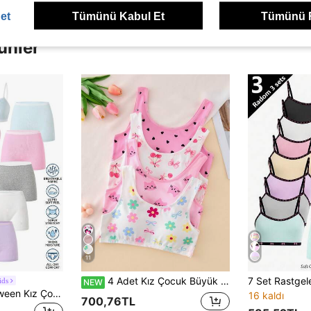
et
Tümünü Kabul Et
Tümünü 
ünler
11
4 Adet Kız Çocuk Büyük Tween Kız Günlük Moda Çiçekli Kedi Kiraz Fiyonk Baskılı Günlük Giyilebilir Dolgulu Askılı Sütyen, Tüm Mevsimler
ds
NEW
[3 Rastgele Set] Tween Kız Çocuk İçin İzlenebilir Pamuklu Çok Renkli Düz Minimalist Askılı Atlet ve Boxer Brief U
16 kaldı
700,76TL