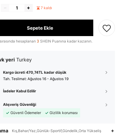
7 kaldı
Sepete Ekle
sırasında hesaplanan
3
SHEIN Puanına kadar kazanın.
k yeri
Turkey
Kargo ücreti 470,74TL kadar düşük
Tah. Teslimat:
Ağustos 16 - Ağustos 19
İadeler Kabul Edilir
Alışveriş Güvenliği
Güvenli Ödemeler
Gizlilik koruması
lama
Kış,Bahar/Yaz,Günlük-Sportif,Gündelik,Orta Yükseliş