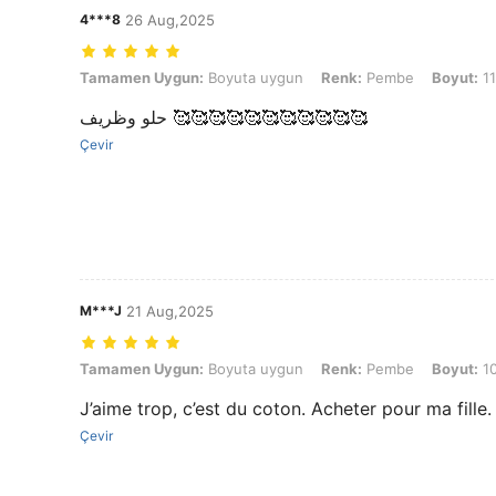
4***8
26 Aug,2025
Tamamen Uygun: Boyuta uygun, Renk: Pembe, Boyut: 11Y
Tamamen Uygun:
Boyuta uygun
Renk:
Pembe
Boyut:
1
حلو وظريف 🥰🥰🥰🥰🥰🥰🥰🥰🥰🥰🥰
Çevir
M***J
21 Aug,2025
Tamamen Uygun: Boyuta uygun, Renk: Pembe, Boyut: 10Y
Tamamen Uygun:
Boyuta uygun
Renk:
Pembe
Boyut:
1
J’aime trop, c’est du coton. Acheter pour ma fille.
Çevir