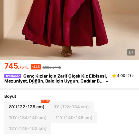
1/7
745
-44%
,75TL
1.320,84TL
Genç Kızlar İçin Zarif Çiçek Kız Elbisesi,
4,00
(
2
)
Trendler
Mezuniyet, Düğün, Balo İçin Uygun, Cadılar B
ayramı, Noel İçin Uygun, Bordo Saten Fiyonkl
u Omuz Askılı Kolsuz Midi Elbise, Okula Dönüş İçi
n Moda Açık Etekli Kabarık Prenses Elbisesi
Boyut
7 left
8Y
(122-128 cm)
9Y
(128-134 cm)
10Y
(134-140 cm)
11Y
(140-146 cm)
12Y
(146-152 cm)