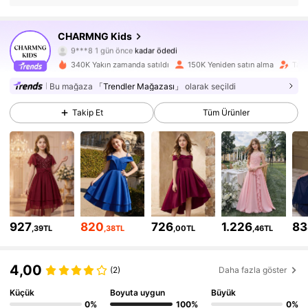
CHARMNG Kids
128K Takipçiler
4,82
9***8
1 gün önce
kadar ödedi
a***1
1 saat önce
'i takip etti
340K Yakın zamanda satıldı
150K Yeniden satın alma
Taki
128K Takipçiler
4,82
Bu mağaza
「Trendler Mağazası」
olarak seçildi
Takip Et
Tüm Ürünler
128K Takipçiler
4,82
128K Takipçiler
4,82
128K Takipçiler
4,82
927
820
726
1.226
83
,39TL
,38TL
,00TL
,46TL
128K Takipçiler
4,82
4,00
(2)
Daha fazla göster
Küçük
Boyuta uygun
Büyük
0%
100%
0%