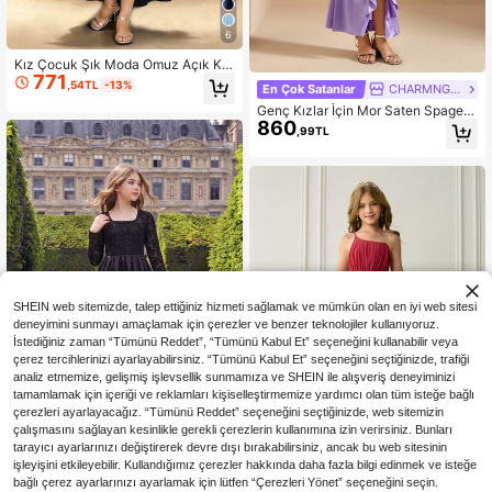
6
Kız Çocuk Şık Moda Omuz Açık Kol
771
suz Bel Oturtmalı Önü Kısa Arkası U
,54TL
-13%
En Çok Satanlar
CHARMNG Kids
zun Düz Renk Saten Parlak Kumaş
Genç Kızlar İçin Mor Saten Spagetti
Mavi Resmi Elbise, Mezuniyet Sezo
860
Askılı Uzun Elbise, Parti/Ziyafet İçin
nu Balo ve Doğum Günü Partisi İçin
,99TL
Resmi Elbise
SHEIN web sitemizde, talep ettiğiniz hizmeti sağlamak ve mümkün olan en iyi web sitesi
deneyimini sunmayı amaçlamak için çerezler ve benzer teknolojiler kullanıyoruz.
İstediğiniz zaman “Tümünü Reddet”, “Tümünü Kabul Et” seçeneğini kullanabilir veya
çerez tercihlerinizi ayarlayabilirsiniz. “Tümünü Kabul Et” seçeneğini seçtiğinizde, trafiği
analiz etmemize, gelişmiş işlevsellik sunmamıza ve SHEIN ile alışveriş deneyiminizi
tamamlamak için içeriği ve reklamları kişiselleştirmemize yardımcı olan tüm isteğe bağlı
çerezleri ayarlayacağız. “Tümünü Reddet” seçeneğini seçtiğinizde, web sitemizin
çalışmasını sağlayan kesinlikle gerekli çerezlerin kullanımına izin verirsiniz. Bunları
tarayıcı ayarlarınızı değiştirerek devre dışı bırakabilirsiniz, ancak bu web sitesinin
En Çok Satanlar
CHARMNG Kids
işleyişini etkileyebilir. Kullandığımız çerezler hakkında daha fazla bilgi edinmek ve isteğe
SHEIN Kız Çocuk Günlük Rah
NEW
bağlı çerez ayarlarınızı ayarlamak için lütfen “Çerezleri Yönet” seçeneğini seçin.
678
at Parti Elbisesi, Zarif Hanımefendi
,81TL