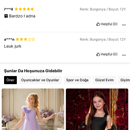
128K Takipçiler
4,82
i***4
Renk: Burgonya / Boyut: 12Y
Bardzo
ł
adna
128K Takipçiler
4,82
Helpful
(0)
a***n
Renk: Burgonya / Boyut: 12Y
128K Takipçiler
4,82
Leuk
jurk
Helpful
(0)
128K Takipçiler
4,82
Şunlar Da Hoşunuza Gidebilir
128K Takipçiler
4,82
Öner
Oyuncaklar ve Oyunlar
Spor ve Doğa
Güzel Evim
Giyim