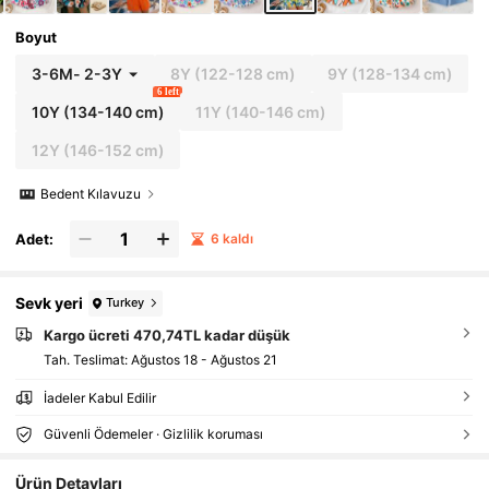
Boyut
3-6M
-
2-3Y
8Y
(122-128 cm)
9Y
(128-134 cm)
6 left
10Y
(134-140 cm)
11Y
(140-146 cm)
12Y
(146-152 cm)
Bedent Kılavuzu
Adet:
6 kaldı
Sevk yeri
Turkey
Kargo ücreti 470,74TL kadar düşük
Tah. Teslimat:
Ağustos 18 - Ağustos 21
İadeler Kabul Edilir
Güvenli Ödemeler · Gizlilik koruması
Ürün Detayları