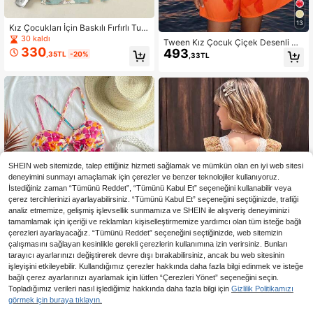
13
Kız Çocukları İçin Baskılı Fırfırlı Tulu
m, Yaz Tatili
30 kaldı
Tween Kız Çocuk Çiçek Desenli Pil
330
493
eli Günlük Rahat Tulum
,35TL
-20%
,33TL
SHEIN web sitemizde, talep ettiğiniz hizmeti sağlamak ve mümkün olan en iyi web sitesi
deneyimini sunmayı amaçlamak için çerezler ve benzer teknolojiler kullanıyoruz.
İstediğiniz zaman “Tümünü Reddet”, “Tümünü Kabul Et” seçeneğini kullanabilir veya
çerez tercihlerinizi ayarlayabilirsiniz. “Tümünü Kabul Et” seçeneğini seçtiğinizde, trafiği
analiz etmemize, gelişmiş işlevsellik sunmamıza ve SHEIN ile alışveriş deneyiminizi
tamamlamak için içeriği ve reklamları kişiselleştirmemize yardımcı olan tüm isteğe bağlı
çerezleri ayarlayacağız. “Tümünü Reddet” seçeneğini seçtiğinizde, web sitemizin
çalışmasını sağlayan kesinlikle gerekli çerezlerin kullanımına izin verirsiniz. Bunları
tarayıcı ayarlarınızı değiştirerek devre dışı bırakabilirsiniz, ancak bu web sitesinin
işleyişini etkileyebilir. Kullandığımız çerezler hakkında daha fazla bilgi edinmek ve isteğe
4
4
bağlı çerez ayarlarınızı ayarlamak için lütfen “Çerezleri Yönet” seçeneğini seçin.
SHEIN Genç Kız Çocukları İçin Günl
Kız Çocuk Bahar/Yaz Doğum Günü/
Topladığımız verileri nasıl işlediğimiz hakkında daha fazla bilgi için
Gizlilik Politikamızı
504
ük Tropikal Çiçek Desenli Fiyonklu
Parti/Piknik İçin Beyaz Çiçek Dese
18 kaldı
,30TL
görmek için buraya tıklayın.
Çapraz Askılı Tulum, Anne ve Kız Ç
nli Girly Era & SummerOutfit Stili Tul
491
,68TL