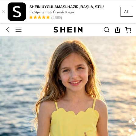
SHEIN UYGULAMASI-HAZIR, BAŞLA, STİL!
×
AL
İlk Siparişinizde Ücretsiz Kargo
(5,000)