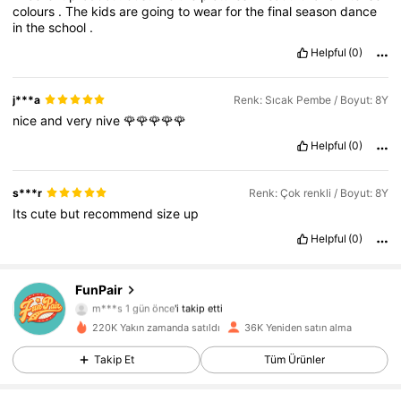
colours
.
The
kids
are
going
to
wear
for
the
final
season
dance
in
the
school
.
Helpful
(0)
j***a
Renk: Sıcak Pembe / Boyut: 8Y
nice
and
very
nive
🌹🌹🌹🌹🌹
Helpful
(0)
s***r
Renk: Çok renkli / Boyut: 8Y
Its
cute
but
recommend
size
up
Helpful
(0)
FunPair
31K Takipçiler
4,80
m***s
1 gün önce
'i takip etti
31K Takipçiler
4,80
220K Yakın zamanda satıldı
36K Yeniden satın alma
31K Takipçiler
4,80
Takip Et
Tüm Ürünler
31K Takipçiler
4,80