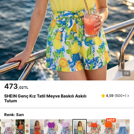
1/8
473
,02TL
SHEIN Genç Kız Tatil Meyve Baskılı Askılı
4,59
(
500+
)
Tulum
Renk: Sarı