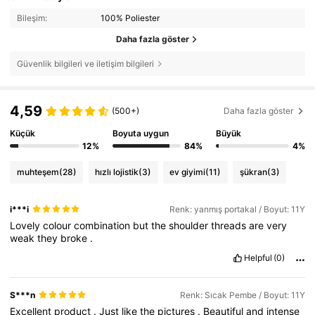
Bileşim:
100% Poliester
Daha fazla göster
Güvenlik bilgileri ve iletişim bilgileri
4,59
(500+)
Daha fazla göster
Küçük
Boyuta uygun
Büyük
12%
84%
4%
muhteşem
(28)
hızlı lojistik
(3)
ev giyimi
(11)
şükran
(3)
i***i
Renk: yanmış portakal / Boyut: 11Y
Lovely
colour
combination
but
the
shoulder
threads
are
very
weak
they
broke
.
Helpful
(0)
S***n
Renk: Sıcak Pembe / Boyut: 11Y
Excellent
product
.
Just
like
the
pictures
.
Beautiful
and
intense