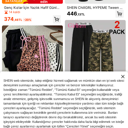
edin
Genç Kızlar İçin Yazlık Hafif Günlük
SHEIN ChillGRL HYPEME Tween Kı
Spor Pantolon, Düz Pembe Kargo P
z Bol Denim Efekt Baskılı Geniş Pa
14 kaldı
446
,13TL
antolon, Sokak Modası Eşofman Alt
ça Pantolon, Günlük, Tatil, Sokak S
374
ı, Her Mevsim İçin Uygun
tili ve Parti İçin Uygun, Sonbahar Kı
,46TL
-20%
ş
En Çok Satanlar
MODELY Kids
En Çok Satanlar
Three koalas
SHEIN Genç Kız Setleri
Tween Kız Eğlenceli Grafik Ba
NEW
skılı Pullover Sweatshirt, Sonbahar/
707
550
,34TL
,95TL
-14%
Kış İçin Sıcak ve Rahat Termal Asta
rlı Pullover Sweatshirt
SHEIN web sitemizde, talep ettiğiniz hizmeti sağlamak ve mümkün olan en iyi web sitesi
deneyimini sunmayı amaçlamak için çerezler ve benzer teknolojiler kullanıyoruz.
İstediğiniz zaman “Tümünü Reddet”, “Tümünü Kabul Et” seçeneğini kullanabilir veya
çerez tercihlerinizi ayarlayabilirsiniz. “Tümünü Kabul Et” seçeneğini seçtiğinizde, trafiği
6
analiz etmemize, gelişmiş işlevsellik sunmamıza ve SHEIN ile alışveriş deneyiminizi
7
tamamlamak için içeriği ve reklamları kişiselleştirmemize yardımcı olan tüm isteğe bağlı
En Çok Satanlar
Girlism
çerezleri ayarlayacağız. “Tümünü Reddet” seçeneğini seçtiğinizde, web sitemizin
SHEIN Tween Kızlar İçin Bol Rahat
Girlism 2 Parçalı Genç Kız Çocuk Y
çalışmasını sağlayan kesinlikle gerekli çerezlerin kullanımına izin verirsiniz. Bunları
Moda Kahverengi Leopar Desenli R
üksek Bel Kamuflaj ve Düz Siyah G
36 kaldı
775
tarayıcı ayarlarınızı değiştirerek devre dışı bırakabilirsiniz, ancak bu web sitesinin
,93TL
enk Bloklu Yan Şeritli Yama Detaylı
eniş Paçalı Pantolon Takımı, Temel
526
işleyişini etkileyebilir. Kullandığımız çerezler hakkında daha fazla bilgi edinmek ve isteğe
Geniş Paça Pantolon, Tatil, Seyaha
Günlük Giyim
,25TL
t, Gezme, Kampüs ve Günlük Kulla
bağlı çerez ayarlarınızı ayarlamak için lütfen “Çerezleri Yönet” seçeneğini seçin.