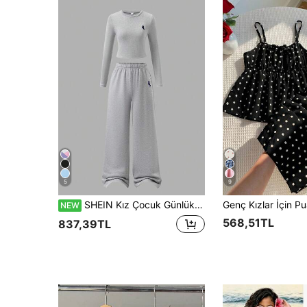
5
9
SHEIN Kız Çocuk Günlük Rahat Slim Fit Uzun Kollu Tişört ve Rahat Esnek Bel Geniş Paça Bol Pantolon 2 Parça Set
NEW
568,51TL
837,39TL