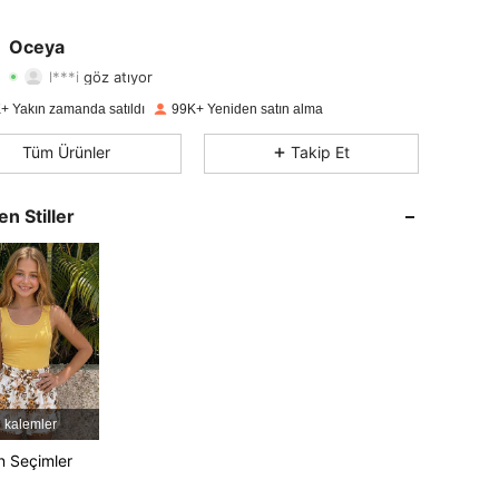
4,76
2.4K
20K
Oceya
l***i
göz atıyor
4,76
2.4K
20K
Derecelendirme
Ürünler
Takipçiler
+ Yakın zamanda satıldı
99K+ Yeniden satın alma
4,76
2.4K
20K
Tüm Ürünler
Takip Et
4,76
2.4K
20K
en Stiller
4,76
2.4K
20K
4,76
2.4K
20K
4,76
2.4K
20K
4,76
2.4K
20K
 kalemler
n Seçimler