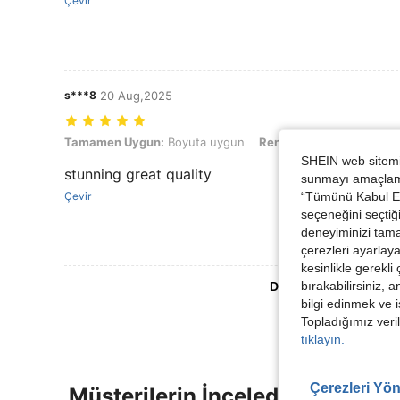
Çevir
s***8
20 Aug,2025
Tamamen Uygun: Boyuta uygun, Renk: Siyah, Boyut: 8Y
Tamamen Uygun:
Boyuta uygun
Renk:
Siyah
Boyut:
8Y
SHEIN web sitemiz
stunning great quality
sunmayı amaçlamak
Çevir
“Tümünü Kabul Et”
seçeneğini seçtiği
deneyiminizi tama
çerezleri ayarlay
kesinlikle gerekli
bırakabilirsiniz, 
Daha Fazla Değerlen
bilgi edinmek ve i
Topladığımız veril
tıklayın.
Çerezleri Yön
Müşterilerin İncelediği Diğer Ür