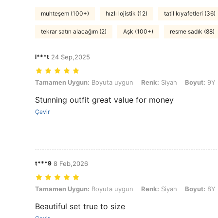
muhteşem (100+)
hızlı lojistik (12)
tatil kıyafetleri (36)
tekrar satın alacağım (2)
Aşk (100+)
resme sadık (88)
l***t
24 Sep,2025
Tamamen Uygun: Boyuta uygun, Renk: Siyah, Boyut: 9Y
Tamamen Uygun:
Boyuta uygun
Renk:
Siyah
Boyut:
9Y
Stunning outfit great value for money
Çevir
t***9
8 Feb,2026
Tamamen Uygun: Boyuta uygun, Renk: Siyah, Boyut: 8Y
Tamamen Uygun:
Boyuta uygun
Renk:
Siyah
Boyut:
8Y
Beautiful set true to size