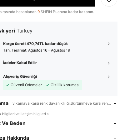
sırasında hesaplanan
9
SHEIN Puanına kadar kazanın.
k yeri
Turkey
Kargo ücreti 470,74TL kadar düşük
Tah. Teslimat:
Ağustos 16 - Ağustos 19
İadeler Kabul Edilir
Alışveriş Güvenliği
Güvenli Ödemeler
Gizlilik koruması
lama
yıkamaya karşı renk dayanıklılığı,Sürtünmeye karşı renk haslığı,Evde Yı
bilgileri ve iletişim bilgileri
4,76
2.4K
20K
t Ve Beden
4,76
2.4K
20K
za Hakkında