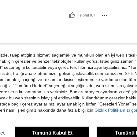
Helpful (0)
de, talep ettiğiniz hizmeti sağlamak ve mümkün olan en iyi web sitesi
 için çerezler ve benzer teknolojiler kullanıyoruz. İstediğiniz zaman
 seçeneğini kullanabilir veya çerez tercihlerinizi ayarlayabilirsiniz. “T
nizde, trafiği analiz etmemize, gelişmiş işlevsellik sunmamıza ve SHEIN 
mlamak için içeriği ve reklamları kişiselleştirmemize yardımcı olan tüm 
Helpful (0)
acağız. “Tümünü Reddet” seçeneğini seçtiğinizde, web sitemizin çalışm
 çerezlerin kullanımına izin verirsiniz. Bunları tarayıcı ayarlarınızı değişt
ancak bu web sitesinin işleyişini etkileyebilir. Kullandığımız çerezler hak
dirme Görüntüle
steğe bağlı çerez ayarlarınızı ayarlamak için lütfen “Çerezleri Yönet” s
eri nasıl işlediğimiz hakkında daha fazla bilgi için
Gizlilik Politikamızı g
et
Tümünü Kabul Et
Tümünü 
ünler