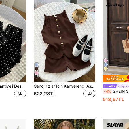
14
Genç Kızlar İçin Puantiyeli Desenli Fırfırlı Etekli Askılı Bluz ve Pantolon Takımı
Genç Kızlar İçin Kahverengi Askılı Bluz ve Şort Takımı, Günlük Rahat Giyim, Büyük Beden
Spark
Trendler
SHEIN Sparklyn 2 Parça/Set İlkbahar/Yaz Genç Kız Çocukları İçin Günlük Şı
-4%
622,28TL
518,57TL