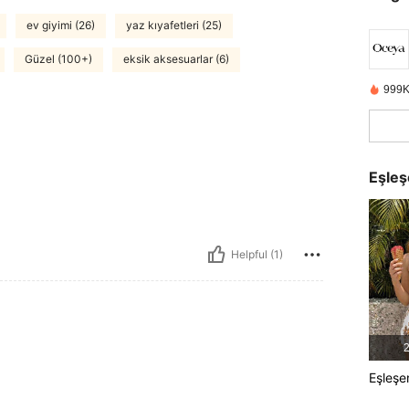
ev giyimi (26)
yaz kıyafetleri (25)
Güzel (100+)
eksik aksesuarlar (6)
999K
Eşleş
Helpful (1)
2
Eşleşe