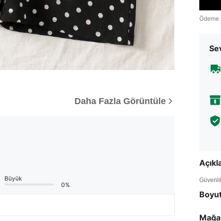
Ödeme 
Sev
Daha Fazla Görüntüle
Açık
Büyük
Güvenlik 
0%
Boyu
Mağa