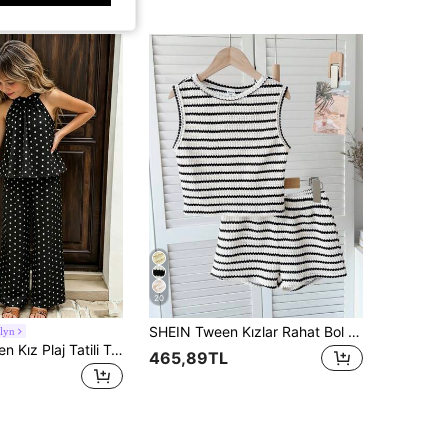
20
SHEIN Tween Kızlar Rahat Bol Rahat Çizgili Yuvarlak Yaka Kolsuz Tank Top Ve Şort Takımı
lyn
Sparklyn Tween Kız Plaj Tatili Temel Halter Yaka Bluz + Bol 3/4 Pantolon Çiçekli 2 Parça Set
465,89TL