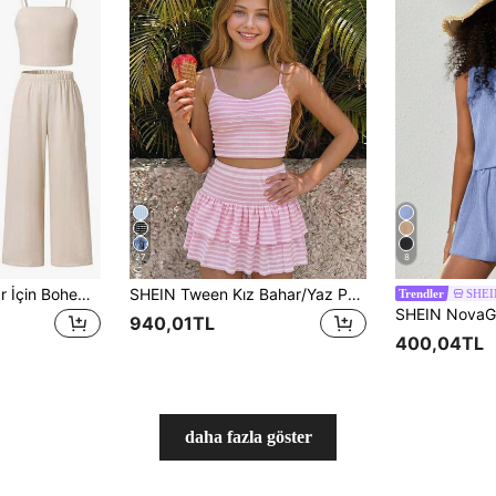
27
8
SHEIN Tween Kızlar İçin Bohem Totem Çiçekli Askılı Üst + Bol Düz Paça Pantolon ve Örme Yelek Seti, Seyahat, Tatil ve Günlük Kullanıma Uygun, Yazlık
SHEIN Tween Kız Bahar/Yaz Pembe Örme Çizgili Jakarlı Dokulu Askılı Üst, Fırfırlı Etek Uçlu A Kesim Etek Şort 2 Parça Günlük Vintage Kombin
SHEI
Trendler
940,01TL
400,04TL
daha fazla göster