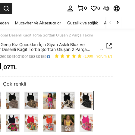
0
0
 to select.
Beden
Mücevher Ve Aksesuarlar
Güzellik ve sağlık
Ayakkabı
Ev T
eopar Desenli Kağıt Torba Şorttan Oluşan 2 Parça Takım
Genç Kız Çocukları İçin Siyah Askılı Bluz ve
 Desenli Kağıt Torba Şorttan Oluşan 2 Parça
k260306103100135330159
(1000+ Yorumlar)
1
,07TL
ICE AND AVAILABILITY
:
Çok renkli