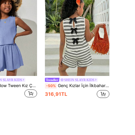
N SLAYR KIDS
SHEIN SLAYR KIDS
Trendler
SHEIN NovaGlow Tween Kız Çocuk Tween Kız Çocuk Günlük Düz Renk Kolsuz Dokuma Üst Ve Şort Takımı
Genç Kızlar İçin İlkbahar/Yaz Yeni Temel Siyah Beyaz Çizgili Kolsuz Bluz ve Şort 2 Parça Takım
-50%
316,91TL