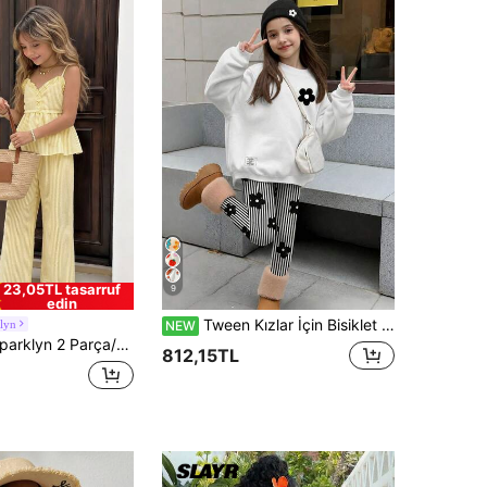
23,05TL tasarruf
9
edin
Tween Kızlar İçin Bisiklet Yaka Günlük Düşük Omuzlu Sweatshirt ve Slim Fit Tayt 2 Parça Set
lyn
NEW
k Çizgili Askılı Bluz ve Uyumlu Çizgili Pantolon Takımı, Günlük Kullanım, İşe Gidip Gelme, Boş Zaman, Tatil, Arkadaş Buluşmaları İçin Uygundur
812,15TL