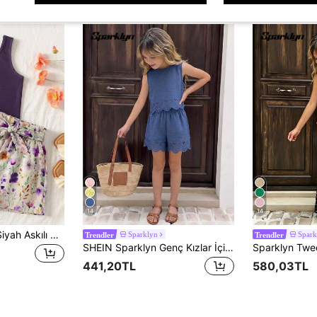
14
14
SHEIN Tween Kız Siyah Askılı Üst & Leopar Desenli Kağıt Torba Şort 2 Parçalı Set
Sparklyn
Spark
Trendler
Trendler
SHEIN Sparklyn Genç Kızlar İçin Günlük Tatil Kıyafeti, Kolsuz Üst ve Şort Takımı, Bej Kumaş Üzerine Beyaz Çiçek Desenli, Tatil, Günlük ve Sosyal Etkinlikler İçin Uygun.
441,20TL
580,03TL