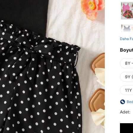
Daha F
Boyu
8Y 
9Y 
11Y
Bed
Adet: