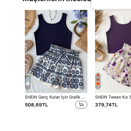
8
7
SHEIN Genç Kızlar İçin Grafik Desenli Askılı Bluz ve Kağıt Torba Şort 2 Parça Set
508,69TL
379,74TL