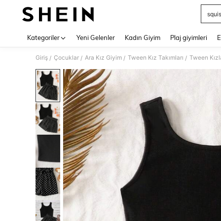
squi
Use up 
Kategoriler
Yeni Gelenler
Kadın Giyim
Plaj giyimleri
E
Giriş
Çocuklar
Ara Kız Giyim
Tween Kız Takımları
Tween Kızla
/
/
/
/