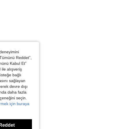
 deneyimini
 “Tümünü Reddet”,
ümünü Kabul Et”
ile alışveriş
isteğe bağlı
asını sağlayan
irerek devre dışı
kında daha fazla
eçeneğini seçin.
örmek için buraya
Reddet