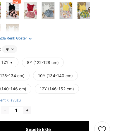
azla Renk Göster
t
Tip
- 12Y
8Y (122-128 cm)
(128-134 cm)
10Y (134-140 cm)
 (140-146 cm)
12Y (146-152 cm)
ent Kılavuzu
Sepete Ekle