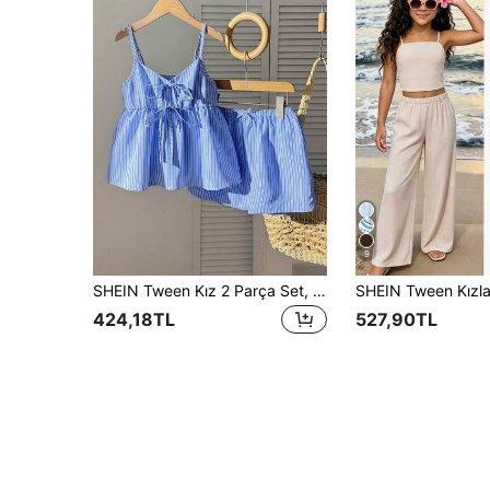
9
SHEIN Tween Kız 2 Parça Set, Fiyonk Detaylı Çizgili Kolsuz Askılı Üst ve Lastikli Bel Gevşek Günlük Şort, Yaz Tatili Kolej Stili Kombin
424,18TL
527,90TL