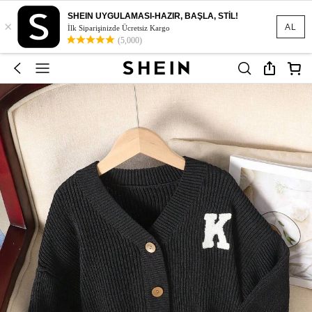
SHEIN UYGULAMASI-HAZIR, BAŞLA, STİL!
×
AL
İlk Siparişinizde Ücretsiz Kargo
(5,000)