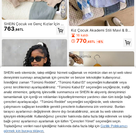
17
SHEIN Çocuk ve Genç Kızlar İçin B
763
ol Günlük Minimalist Rahat Yuvarla
,86TL
Kız Çocuk Akademi Stili Mavi & Be
k Yaka Uzun Kollu Fiyonk Bağlamal
yaz Ekose Kısa Örme Pullover Kaza
16 kaldı
ı Boncuklu Sonbahar Hırkası Okula
k, İlkbahar, Sonbahar ve Kış Mevsi
770
Dönüş Sezonu
,45TL
-6%
mlerinde Okul Günlük Kullanımına U
ygun
SHEIN web sitemizde, talep ettiğiniz hizmeti sağlamak ve mümkün olan en iyi web sitesi
deneyimini sunmayı amaçlamak için çerezler ve benzer teknolojiler kullanıyoruz.
İstediğiniz zaman “Tümünü Reddet”, “Tümünü Kabul Et” seçeneğini kullanabilir veya
çerez tercihlerinizi ayarlayabilirsiniz. “Tümünü Kabul Et” seçeneğini seçtiğinizde, trafiği
analiz etmemize, gelişmiş işlevsellik sunmamıza ve SHEIN ile alışveriş deneyiminizi
tamamlamak için içeriği ve reklamları kişiselleştirmemize yardımcı olan tüm isteğe bağlı
çerezleri ayarlayacağız. “Tümünü Reddet” seçeneğini seçtiğinizde, web sitemizin
çalışmasını sağlayan kesinlikle gerekli çerezlerin kullanımına izin verirsiniz. Bunları
tarayıcı ayarlarınızı değiştirerek devre dışı bırakabilirsiniz, ancak bu web sitesinin
işleyişini etkileyebilir. Kullandığımız çerezler hakkında daha fazla bilgi edinmek ve isteğe
bağlı çerez ayarlarınızı ayarlamak için lütfen “Çerezleri Yönet” seçeneğini seçin.
Topladığımız verileri nasıl işlediğimiz hakkında daha fazla bilgi için
Gizlilik Politikamızı
Tween Kız Çocuk Hırkaları Çok Yön
görmek için buraya tıklayın.
484
lü Örme Uzun Kollu Kazak Hırka Kız
26
,00TL
-54%