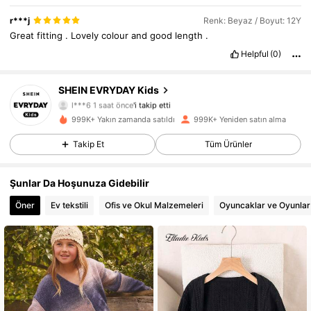
r***j
Renk: Beyaz / Boyut: 12Y
Great
fitting
.
Lovely
colour
and
good
length
.
Helpful
(0)
SHEIN EVRYDAY Kids
427K Takipçiler
4,90
l***6
1 saat önce
'i takip etti
r***0
göz atıyor
999K+ Yakın zamanda satıldı
999K+ Yeniden satın alma
427K Takipçiler
4,90
Takip Et
Tüm Ürünler
427K Takipçiler
4,90
Şunlar Da Hoşunuza Gidebilir
427K Takipçiler
4,90
Öner
Ev tekstili
Ofis ve Okul Malzemeleri
Oyuncaklar ve Oyunlar
427K Takipçiler
4,90
427K Takipçiler
4,90
427K Takipçiler
4,90