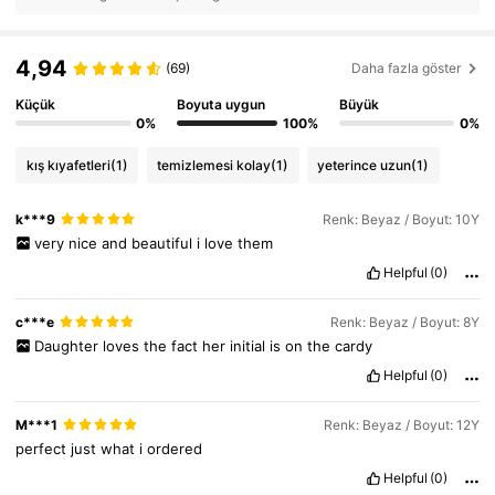
4,94
(69)
Daha fazla göster
Küçük
Boyuta uygun
Büyük
0%
100%
0%
kış kıyafetleri
(1)
temizlemesi kolay
(1)
yeterince uzun
(1)
k***9
Renk: Beyaz / Boyut: 10Y
very
nice
and
beautiful
i
love
them
Helpful
(0)
c***e
Renk: Beyaz / Boyut: 8Y
Daughter
loves
the
fact
her
initial
is
on
the
cardy
Helpful
(0)
M***1
Renk: Beyaz / Boyut: 12Y
perfect
just
what
i
ordered
Helpful
(0)