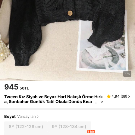
1/6
945
,50TL
Tween Kız Siyah ve Beyaz Harf Nakışlı Örme Hırk
4,94
(
69
)
a, Sonbahar Günlük Tatil Okula Dönüş Kısa
Kesim Kazak, Bol Minimalist Kış Ceketi
Boyut
Varsayılan
8Y
(122-128 cm)
9Y
(128-134 cm)
6 left