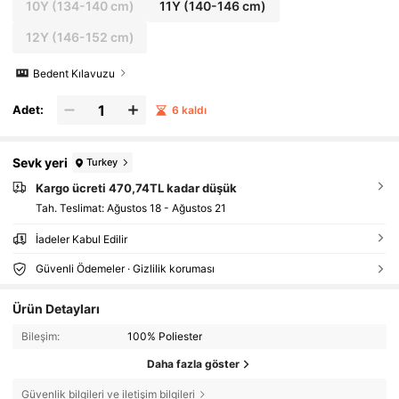
10Y
(134-140 cm)
11Y
(140-146 cm)
12Y
(146-152 cm)
Bedent Kılavuzu
Adet:
6 kaldı
Sevk yeri
Turkey
Kargo ücreti 470,74TL kadar düşük
Tah. Teslimat:
Ağustos 18 - Ağustos 21
İadeler Kabul Edilir
Güvenli Ödemeler · Gizlilik koruması
Ürün Detayları
Bileşim:
100% Poliester
Daha fazla göster
Güvenlik bilgileri ve iletişim bilgileri