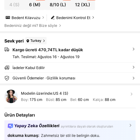
4
(S)
6
(M)
8/10
(L)
12
(XL)
Bedent Kılavuzu
Bedenimi Kontrol Et
Bedeniniz değil mi? Bize söyle
Sevk yeri
Turkey
Kargo ücreti 470,74TL kadar düşük
Tah. Teslimat:
Ağustos 16 - Ağustos 19
İadeler Kabul Edilir
Güvenli Ödemeler · Gizlilik koruması
Modelin üzerinde:
US 4 (S)
Boy:
175 cm
Büst:
85 cm
Bel:
60 cm
Kalça:
88 cm
Ürün Detayları
Yapay Zeka Özellikleri
ayrıntılara dayalı olarak oluşturulan
dokuma kumaş:
Zahmetsiz bir stil ile belirgin doku.