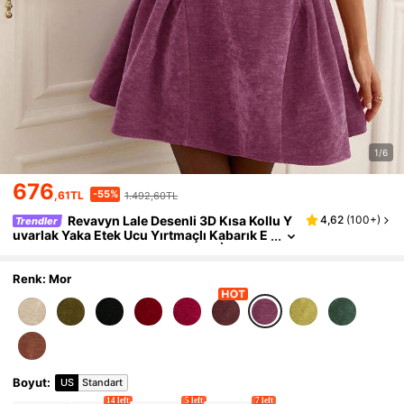
1/6
676
-55%
,61TL
1.492,60TL
Revavyn Lale Desenli 3D Kısa Kollu Y
4,62
(
100+
)
Trendler
uvarlak Yaka Etek Ucu Yırtmaçlı Kabarık E
tekli Mini Prenses Elbise Kadınlar İçin
Renk: Mor
Boyut
:
US
Standart
14 left
5 left
7 left