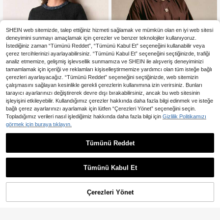
SHEIN web sitemizde, talep ettiğiniz hizmeti sağlamak ve mümkün olan en iyi web sitesi
deneyimini sunmayı amaçlamak için çerezler ve benzer teknolojiler kullanıyoruz.
İstediğiniz zaman “Tümünü Reddet”, “Tümünü Kabul Et” seçeneğini kullanabilir veya
çerez tercihlerinizi ayarlayabilirsiniz. “Tümünü Kabul Et” seçeneğini seçtiğinizde, trafiği
analiz etmemize, gelişmiş işlevsellik sunmamıza ve SHEIN ile alışveriş deneyiminizi
tamamlamak için içeriği ve reklamları kişiselleştirmemize yardımcı olan tüm isteğe bağlı
çerezleri ayarlayacağız. “Tümünü Reddet” seçeneğini seçtiğinizde, web sitemizin
çalışmasını sağlayan kesinlikle gerekli çerezlerin kullanımına izin verirsiniz. Bunları
tarayıcı ayarlarınızı değiştirerek devre dışı bırakabilirsiniz, ancak bu web sitesinin
işleyişini etkileyebilir. Kullandığımız çerezler hakkında daha fazla bilgi edinmek ve isteğe
bağlı çerez ayarlarınızı ayarlamak için lütfen “Çerezleri Yönet” seçeneğini seçin.
Topladığımız verileri nasıl işlediğimiz hakkında daha fazla bilgi için
Gizlilik Politikamızı
4
En Çok Satanlar
CielaLinda
görmek için buraya tıklayın.
CielaLinda Kadın Kahverengi
En Çok Satanlar
#Heykelsi Dokular
NEW
Uzun Kollu Gömlek Elbise, A Kesim
Tümünü Reddet
1.385
BELROSIE Çift Renkli Tüvit Kurdele
,60TL
Mini Elbise, Önden Düğmeli Kısa Elb
Süslemeli Yuvarlak Yaka, Belden B
26 kaldı
ise
üzgülü, Minimalist Kesim, Zayıflatıc
1.265
ı, Zarif, Vintage, Romantik Kısa Kollu
,97TL
-25%
Tümünü Kabul Et
Elbise
Çerezleri Yönet
SEPETE EKLE
%55% İNDİRİM!