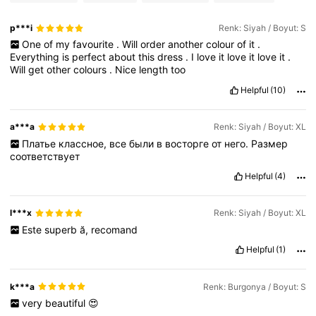
49K Takipçiler
4,65
p***i
Renk: Siyah / Boyut: S
49K Takipçiler
4,65
One
of
my
favourite
.
Will
order
another
colour
of
it
.
Everything
is
perfect
about
this
dress
.
I
love
it
love
it
love
it
.
Will
get
other
colours
.
Nice
length
too
49K Takipçiler
4,65
Helpful
(10)
49K Takipçiler
4,65
a***a
Renk: Siyah / Boyut: XL
Платье
классное,
все
были
в
восторге
от
него.
Размер
49K Takipçiler
4,65
соответствует
Helpful
(4)
l***x
Renk: Siyah / Boyut: XL
Este
superb
ă,
recomand
Helpful
(1)
k***a
Renk: Burgonya / Boyut: S
very
beautiful
😍