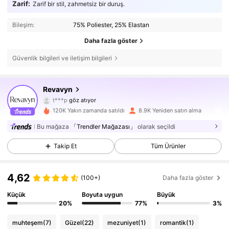
Zarif:
Zarif bir stil, zahmetsiz bir duruş.
Bileşim:
75% Poliester, 25% Elastan
Daha fazla göster
Güvenlik bilgileri ve iletişim bilgileri
49K Takipçiler
4,65
Revavyn
t***p
göz atıyor
49K Takipçiler
4,65
120K Yakın zamanda satıldı
8.9K Yeniden satın alma
Bu mağaza
「Trendler Mağazası」
olarak seçildi
49K Takipçiler
4,65
Takip Et
Tüm Ürünler
49K Takipçiler
4,65
4,62
(100+)
Daha fazla göster
49K Takipçiler
4,65
Küçük
Boyuta uygun
Büyük
20%
77%
3%
49K Takipçiler
4,65
muhteşem
(7)
Güzel
(22)
mezuniyet
(1)
romantik
(1)