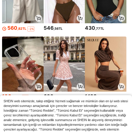
560
546
430
,82TL
,56TL
,77TL
-2%
100
690
1.198
,97TL
,88TL
,47TL
-2%
SHEIN web sitemizde, talep ettiğiniz hizmeti sağlamak ve mümkün olan en iyi web sitesi
deneyimini sunmayı amaçlamak için çerezler ve benzer teknolojiler kullanıyoruz.
İstediğiniz zaman “Tümünü Reddet”, “Tümünü Kabul Et” seçeneğini kullanabilir veya
çerez tercihlerinizi ayarlayabilirsiniz. “Tümünü Kabul Et” seçeneğini seçtiğinizde, trafiği
analiz etmemize, gelişmiş işlevsellik sunmamıza ve SHEIN ile alışveriş deneyiminizi
tamamlamak için içeriği ve reklamları kişiselleştirmemize yardımcı olan tüm isteğe bağlı
çerezleri ayarlayacağız. “Tümünü Reddet” seçeneğini seçtiğinizde, web sitemizin