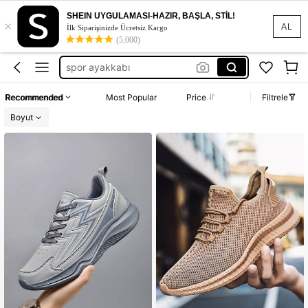
erkek spor ayakkabı
SHEIN UYGULAMASI-HAZIR, BAŞLA, STİL!
×
erkek ayakkabı
AL
İlk Siparişinizde Ücretsiz Kargo
(5,000)
ayakkabı erkek
spor ayakkabı
erkek ayakkabısı
Recommended
Most Popular
Price
Filtrele
erkek spor ayakkabı
Boyut
erkek ayakkabı