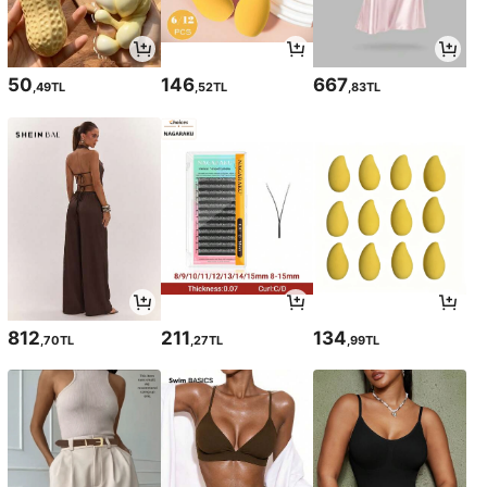
50
146
667
,49TL
,52TL
,83TL
812
211
134
,70TL
,27TL
,99TL