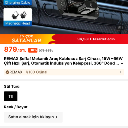
1/11
96,58TL tasarruf edin
879
-10%
,10TL
975,68TL
REMAX Şeffaf Mekanik Araç Kablosuz Şarj Cihazı, 15W+66W
Çift Hızlı Şarj, Otomatik İndüksiyon Kelepçesi, 360° Dönd
ürme, RGB Renkli Işık, Araç Aksesuarları, Araç Malzemele
REMAX
%100 Orjinal
ri, Araç İçin Gerekli Eşyalar, Type-C Şarj Cihazı, iPhone Şarj C
ihazı
Stil Türü
T9
Renk / Boyut
Satın almak için tıklayın