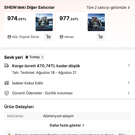
SHEIN'deki Diğer Satıcılar
Tüm 2 satıcıyı görüntüle
974
977
,03TL
,33TL
AGL Digital Store
remax
Sevk yeri
Turkey
Kargo ücreti 470,74TL kadar düşük
Tah. Teslimat:
Ağustos 18 - Ağustos 21
İadeler Kabul Edilir
Güvenli Ödemeler · Gizlilik koruması
Ürün Detayları
Malzeme:
Alüminyum alaşım
Daha fazla göster