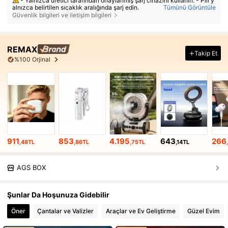
- Yalnızca üretici tarafından onaylanmış şarj cihazını kullanın. - Pili y
alnızca belirtilen sıcaklık aralığında şarj edin.
Tümünü Görüntüle
Güvenlik bilgileri ve iletişim bilgileri
- Pili yanlış tipte bir pille değiştirmek yangına veya patlamaya neden
olabilir. - Pili ateşe veya sıcak fırına atmak, ezmek veya kesmek patlam
aya neden olabilir. - Pili aşırı sıcak veya düşük hava basıncı koşullarınd
a bırakmak patlamaya veya yanıcı sıvı veya gaz sızıntısına neden olabil
ir;
REMAX
Takip Et
%100 Orjinal
911
853
4.195
643
266
,48TL
,86TL
,75TL
,14TL
AGS BOX
Şunlar Da Hoşunuza Gidebilir
Öner
Çantalar ve Valizler
Araçlar ve Ev Geliştirme
Güzel Evim