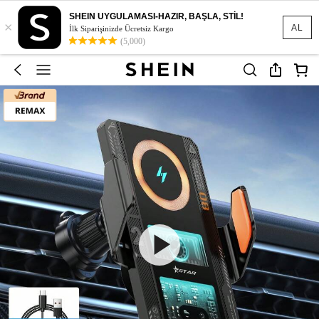
SHEIN UYGULAMASI-HAZIR, BAŞLA, STİL!
×
AL
İlk Siparişinizde Ücretsiz Kargo
(5,000)