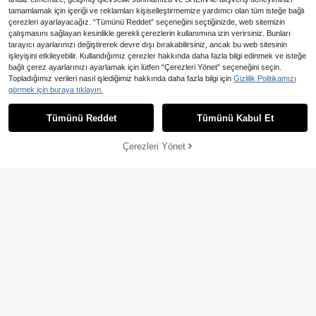
tamamlamak için içeriği ve reklamları kişiselleştirmemize yardımcı olan tüm isteğe bağlı
çerezleri ayarlayacağız. “Tümünü Reddet” seçeneğini seçtiğinizde, web sitemizin
REMAX
çalışmasını sağlayan kesinlikle gerekli çerezlerin kullanımına izin verirsiniz. Bunları
REMAX Ortam Aydınlatmalı, Otomati
tarayıcı ayarlarınızı değiştirerek devre dışı bırakabilirsiniz, ancak bu web sitesinin
k Kilitli ve Kaymaz Tutacaklı, Hızlı Ş
3 kaldı
işleyişini etkileyebilir. Kullandığımız çerezler hakkında daha fazla bilgi edinmek ve isteğe
arj Özellikli (Isı Üretmez), 360° Dön
895
bağlı çerez ayarlarınızı ayarlamak için lütfen “Çerezleri Yönet” seçeneğini seçin.
,56TL
dürülebilir, Apple/Android Uyumlu T
xnyocn Bardak Tutuculu Çok
NEW
Topladığımız verileri nasıl işlediğimiz hakkında daha fazla bilgi için
Gizlilik Politikamızı
ype-C Girişli, 15W Mini Kablosuz Ar
Fonksiyonlu Evrensel Araç Telefon
10 kaldı
aç Şarj Cihazı, Vazgeçilmez Araç A
görmek için buraya tıklayın.
Tutucu, Ön Panel ve Orta Konsol İçi
599
ksesuarı
,79TL
-7%
n, Güçlü Vantuzlu Navigasyon Tutu
cu, Güçlendirilmiş Destek Çubuğu v
Tümünü Reddet
Tümünü Kabul Et
e Kablo Klipsli
Çerezleri Yönet
SEPETE EKLE
%10% İNDİRİM!
98,77TL tasarruf edin
REMAX
REMAX Araç Kablosuz Şarj Cihazı T
utucu, 15W Hızlı Şarj, RGB Işık, Tek
6 kaldı
Dokunuşla Döndürme ve Uzatma, H
1.025
,62TL
-9%
assas Şarj İçin Hareketli Bobin, Ara
4
ç Kapalıyken Kullanım İçin Dahili Şa
rj Edilebilir Batarya, Katlanabilir ve