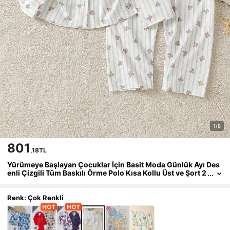
1/8
801
,18TL
Yürümeye Başlayan Çocuklar İçin Basit Moda Günlük Ayı Des
enli Çizgili Tüm Baskılı Örme Polo Kısa Kollu Üst ve Şort 2
Parça Set, Rahat Alev Almaz Kumaştan, Erkek Çocuk Ev v
e Boş Zaman Giyimi İçin Mükemmel
Renk: Çok Renkli