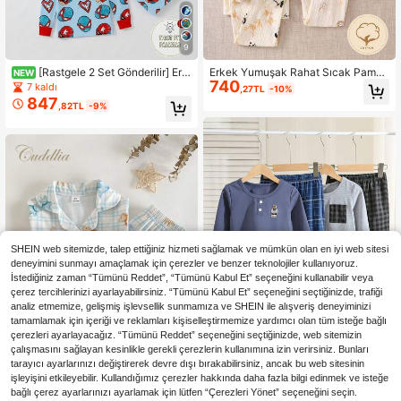
9
[Rastgele 2 Set Gönderilir] Erk
Erkek Yumuşak Rahat Sıcak Pamuk
NEW
740
ek Çocuk Dar Kesim Ev Pijaması 2
Hissiyatlı Bej Fil Panda Ayı Köpek Y
7 kaldı
,27TL
-10%
Parça Set, İlkbahar/Sonbahar Cool
avrusu Harf Baskılı Desenli Yaka De
847
,82TL
-9%
Hero Çizgi Film Baskılı Rahat Giyim,
taylı Önü Açık Uzun Kollu Uzun Pan
Kırmızı/Beyaz/Koyu Mavi/Açık Mav
tolonlu 4 Parça Pijama Takımı 1
i Çok Renkli Eşleşen Süper Kahram
an Desen Baskılı Örme Kumaş Raha
t Yumuşak 4 Parça Set Pijama
SHEIN web sitemizde, talep ettiğiniz hizmeti sağlamak ve mümkün olan en iyi web sitesi
deneyimini sunmayı amaçlamak için çerezler ve benzer teknolojiler kullanıyoruz.
İstediğiniz zaman “Tümünü Reddet”, “Tümünü Kabul Et” seçeneğini kullanabilir veya
çerez tercihlerinizi ayarlayabilirsiniz. “Tümünü Kabul Et” seçeneğini seçtiğinizde, trafiği
analiz etmemize, gelişmiş işlevsellik sunmamıza ve SHEIN ile alışveriş deneyiminizi
tamamlamak için içeriği ve reklamları kişiselleştirmemize yardımcı olan tüm isteğe bağlı
çerezleri ayarlayacağız. “Tümünü Reddet” seçeneğini seçtiğinizde, web sitemizin
çalışmasını sağlayan kesinlikle gerekli çerezlerin kullanımına izin verirsiniz. Bunları
tarayıcı ayarlarınızı değiştirerek devre dışı bırakabilirsiniz, ancak bu web sitesinin
işleyişini etkileyebilir. Kullandığımız çerezler hakkında daha fazla bilgi edinmek ve isteğe
SHEIN Çocuk Genç Erkek Sad
NEW
bağlı çerez ayarlarınızı ayarlamak için lütfen “Çerezleri Yönet” seçeneğini seçin.
1.216
e Düz Renk Yuvarlak Yaka Uzun Ko