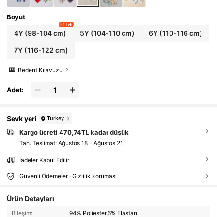
Boyut
31 left
4Y
(98-104 cm)
5Y
(104-110 cm)
6Y
(110-116 cm)
7Y
(116-122 cm)
Bedent Kılavuzu
Adet:
Sevk yeri
Turkey
Kargo ücreti 470,74TL kadar düşük
Tah. Teslimat:
Ağustos 18 - Ağustos 21
İadeler Kabul Edilir
Güvenli Ödemeler · Gizlilik koruması
Ürün Detayları
Bileşim:
94% Poliester,6% Elastan