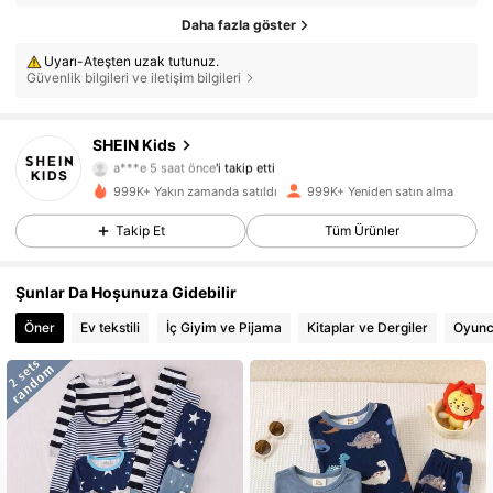
Daha fazla göster
Uyarı-Ateşten uzak tutunuz.
Güvenlik bilgileri ve iletişim bilgileri
SHEIN Kids
810K Takipçiler
4,89
a***e
5 saat önce
'i takip etti
q***n
göz atıyor
999K+ Yakın zamanda satıldı
999K+ Yeniden satın alma
810K Takipçiler
4,89
Takip Et
Tüm Ürünler
810K Takipçiler
4,89
Şunlar Da Hoşunuza Gidebilir
810K Takipçiler
4,89
Öner
Ev tekstili
İç Giyim ve Pijama
Kitaplar ve Dergiler
Oyunc
810K Takipçiler
4,89
810K Takipçiler
4,89
810K Takipçiler
4,89