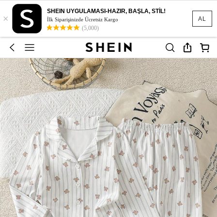
SHEIN UYGULAMASI-HAZIR, BAŞLA, STİL!
×
AL
İlk Siparişinizde Ücretsiz Kargo
(5,000)