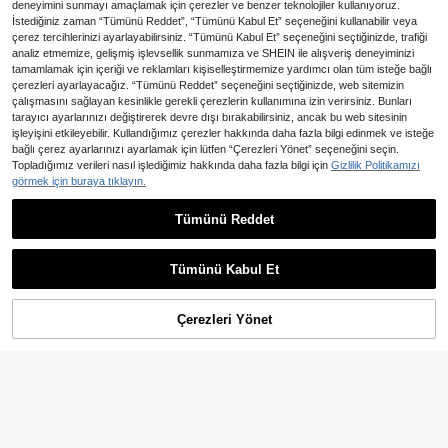
deneyimini sunmayı amaçlamak için çerezler ve benzer teknolojiler kullanıyoruz.
İstediğiniz zaman “Tümünü Reddet”, “Tümünü Kabul Et” seçeneğini kullanabilir veya
çerez tercihlerinizi ayarlayabilirsiniz. “Tümünü Kabul Et” seçeneğini seçtiğinizde, trafiği
analiz etmemize, gelişmiş işlevsellik sunmamıza ve SHEIN ile alışveriş deneyiminizi
tamamlamak için içeriği ve reklamları kişiselleştirmemize yardımcı olan tüm isteğe bağlı
çerezleri ayarlayacağız. “Tümünü Reddet” seçeneğini seçtiğinizde, web sitemizin
çalışmasını sağlayan kesinlikle gerekli çerezlerin kullanımına izin verirsiniz. Bunları
tarayıcı ayarlarınızı değiştirerek devre dışı bırakabilirsiniz, ancak bu web sitesinin
işleyişini etkileyebilir. Kullandığımız çerezler hakkında daha fazla bilgi edinmek ve isteğe
bağlı çerez ayarlarınızı ayarlamak için lütfen “Çerezleri Yönet” seçeneğini seçin.
Topladığımız verileri nasıl işlediğimiz hakkında daha fazla bilgi için
Gizlilik Politikamızı
görmek için buraya tıklayın.
En Çok Satanlar
Radiana
Radiana Kadın Siyah Çizgili Bel Otu
Tümünü Reddet
En Çok Satanlar
#Resmi Giyim
rtmalı Kısa Elbise
16 kaldı
Poéselle Kadın Şık Düz Renk Jakarl
612
1.112
ı Fener Kol Kısa Elbise
,41TL
,87TL
Tümünü Kabul Et
Çerezleri Yönet
SEPETE EKLE