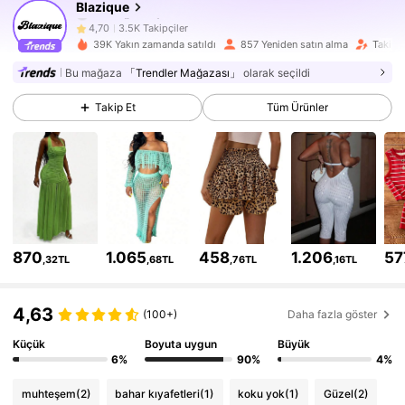
Blazique
3.5K Takipçiler
4,70
39K Yakın zamanda satıldı
857 Yeniden satın alma
Takipçi
3.5K Takipçiler
4,70
Bu mağaza
「Trendler Mağazası」
olarak seçildi
Takip Et
Tüm Ürünler
3.5K Takipçiler
4,70
3.5K Takipçiler
4,70
3.5K Takipçiler
4,70
3.5K Takipçiler
4,70
870
1.065
458
1.206
57
,32TL
,68TL
,76TL
,16TL
3.5K Takipçiler
4,70
4,63
(100+)
Daha fazla göster
3.5K Takipçiler
4,70
Küçük
Boyuta uygun
Büyük
6%
90%
4%
3.5K Takipçiler
4,70
muhteşem
(2)
bahar kıyafetleri
(1)
koku yok
(1)
Güzel
(2)