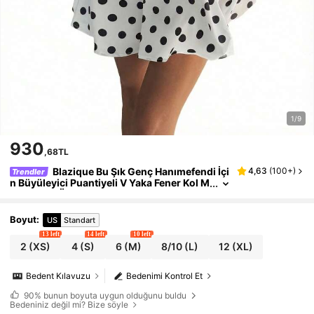
1/9
930
,68TL
Blazique Bu Şık Genç Hanımefendi İçi
4,63
(
100+
)
Trendler
n Büyüleyici Puantiyeli V Yaka Fener Kol M
ini Elbise, Önden Düğmeli ve Fırfırlı Etek U
cuyla İdeal Bir Seçim
Boyut
:
US
Standart
13 left
14 left
10 left
2
(XS)
4
(S)
6
(M)
8/10
(L)
12
(XL)
Bedent Kılavuzu
Bedenimi Kontrol Et
90%
bunun boyuta uygun olduğunu buldu
Bedeniniz değil mi? Bize söyle