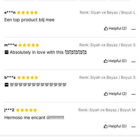
3.5K Takipçiler
4,70
e***n
Renk: Siyah ve Beyaz / Boyut: L
Een
top
product
blij
mee
Helpful
(2)
m***u
Renk: Siyah ve Beyaz / Boyut: S
Absolutely
in
love
with
this
🥰🥰🥰🥰🥰
Helpful
(0)
b***s
Renk: Siyah ve Beyaz / Boyut: S
💯💯💯💯💯💯💯💯💯💯💯💯💯
Helpful
(2)
j***2
Renk: Siyah ve Beyaz / Boyut: M
Hermoso
me
encant
ó!!!!!!!!!!!!
Helpful
(0)