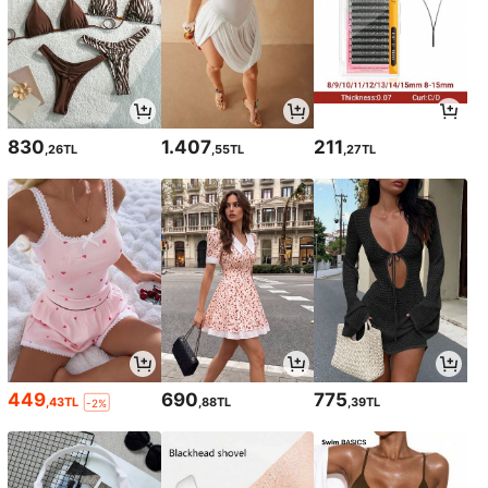
830
1.407
211
,26TL
,55TL
,27TL
449
690
775
,43TL
,88TL
,39TL
-2%