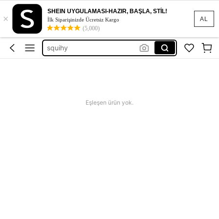
squishy
SHEIN UYGULAMASI-HAZIR, BAŞLA, STİL!
×
abiye
AL
İlk Siparişinizde Ücretsiz Kargo
(5,000)
elbise
squihy
bikini
squishy
abiye
Eşleşen ürün yok.