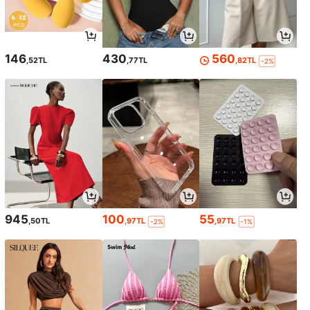
146
430
560
,52TL
,77TL
,82TL
-2%
945
100
55
,50TL
,97TL
,97TL
-2%
-1%