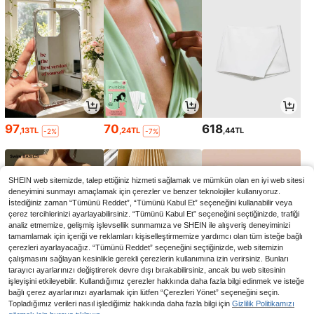
97
70
618
,13TL
,24TL
,44TL
-2%
-7%
SHEIN web sitemizde, talep ettiğiniz hizmeti sağlamak ve mümkün olan en iyi web sitesi
deneyimini sunmayı amaçlamak için çerezler ve benzer teknolojiler kullanıyoruz.
İstediğiniz zaman “Tümünü Reddet”, “Tümünü Kabul Et” seçeneğini kullanabilir veya
çerez tercihlerinizi ayarlayabilirsiniz. “Tümünü Kabul Et” seçeneğini seçtiğinizde, trafiği
analiz etmemize, gelişmiş işlevsellik sunmamıza ve SHEIN ile alışveriş deneyiminizi
tamamlamak için içeriği ve reklamları kişiselleştirmemize yardımcı olan tüm isteğe bağlı
çerezleri ayarlayacağız. “Tümünü Reddet” seçeneğini seçtiğinizde, web sitemizin
çalışmasını sağlayan kesinlikle gerekli çerezlerin kullanımına izin verirsiniz. Bunları
tarayıcı ayarlarınızı değiştirerek devre dışı bırakabilirsiniz, ancak bu web sitesinin
işleyişini etkileyebilir. Kullandığımız çerezler hakkında daha fazla bilgi edinmek ve isteğe
473
79
90
bağlı çerez ayarlarınızı ayarlamak için lütfen “Çerezleri Yönet” seçeneğini seçin.
,57TL
,02TL
,00TL
-2%
Topladığımız verileri nasıl işlediğimiz hakkında daha fazla bilgi için
Gizlilik Politikamızı