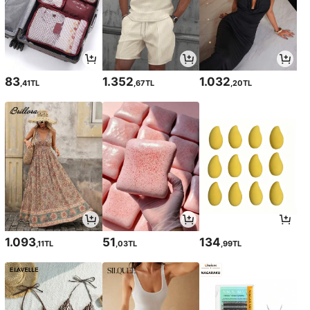
83
1.352
1.032
,41TL
,67TL
,20TL
1.093
51
134
,11TL
,03TL
,99TL