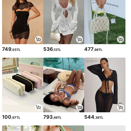
749
536
477
,05TL
,13TL
,96TL
100
793
544
,97TL
,49TL
,36TL