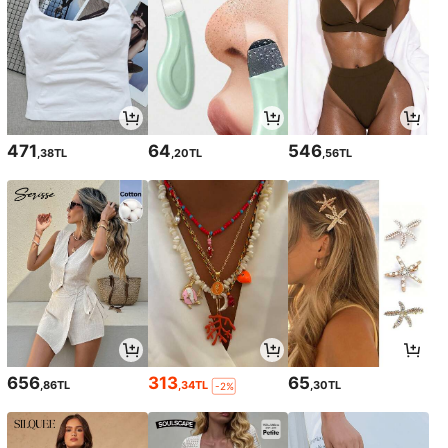
471
64
546
,38TL
,20TL
,56TL
656
313
65
,86TL
,34TL
,30TL
-2%