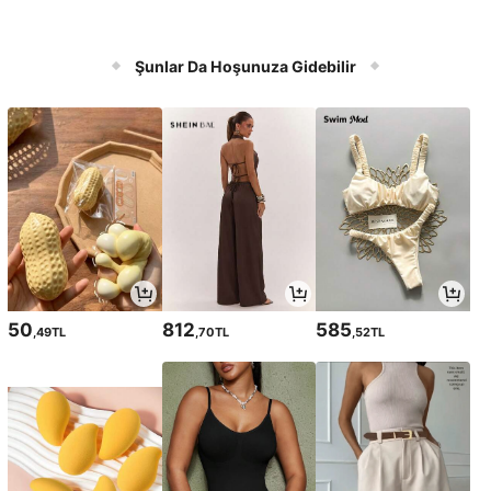
Şunlar Da Hoşunuza Gidebilir
50
812
585
,49TL
,70TL
,52TL