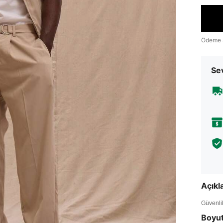
Ödeme 
Sev
Açık
Güvenlik 
Boyu