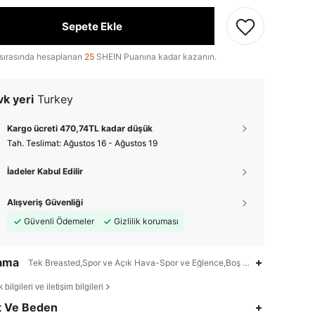
Sepete Ekle
sırasında hesaplanan
25
SHEIN Puanına kadar kazanın.
k yeri
Turkey
Kargo ücreti 470,74TL kadar düşük
Tah. Teslimat:
Ağustos 16 - Ağustos 19
İadeler Kabul Edilir
Alışveriş Güvenliği
Güvenli Ödemeler
Gizlilik koruması
lama
Tek Breasted,Spor ve Açık Hava-Spor ve Eğlence,Boş Zaman-Tatil Boş 
bilgileri ve iletişim bilgileri
4,79
2.1K
163K
t Ve Beden