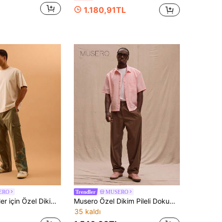
1.180,91TL
ERO
MUSERO
Trendler
Musero Erkekler için Özel Dikim Kargo Tarzı Pantolon, Grafik Baskılı, Kemer Geçmesi Detaylı, Düğmeli Kapatma, Yazlık, İlkbaharlık, Sokak Stili
Musero Özel Dikim Pileli Dokuma Takım Pantolonu İlkbahar, Yaz, Sokak Stili
35 kaldı