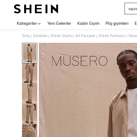
squi
Use up 
Kategoriler
Yeni Gelenler
Kadın Giyim
Plaj giyimleri
E
Giriş
Erkekler
Erkek Giyim
Art Parçalar
Erkek Pantolon
Muse
/
/
/
/
/