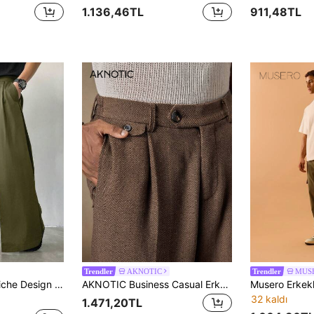
1.136,46TL
911,48TL
AKNOTIC
MUS
Trendler
Trendler
ş Paçalı Pantolon, Erkek Arkadaş Hediyesi, Noel Hediyesi, Sonbahar Geniş Paçalı Pantolon
AKNOTIC Business Casual Erkek Kahverengi Smart Casual Pileli Pantolon, Sonbahar Ofis Tarzı Püsküllü Yüksek Bel Bol Düz Paça Dokuma Pantolon, Günlük Tatil Babalar Günü Hediyesi, Futbol
32 kaldı
1.471,20TL