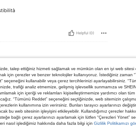
ibilità
Helpful (0)
de, talep ettiğiniz hizmeti sağlamak ve mümkün olan en iyi web sitesi
 için çerezler ve benzer teknolojiler kullanıyoruz. İstediğiniz zaman
ouvent des petites pépites celle ci, en est un
 seçeneğini kullanabilir veya çerez tercihlerinizi ayarlayabilirsiniz. “T
pour homme, chic est décontracté
nizde, trafiği analiz etmemize, gelişmiş işlevsellik sunmamıza ve SHEIN 
mlamak için içeriği ve reklamları kişiselleştirmemize yardımcı olan tüm 
acağız. “Tümünü Reddet” seçeneğini seçtiğinizde, web sitemizin çalışm
 çerezlerin kullanımına izin verirsiniz. Bunları tarayıcı ayarlarınızı değişt
Helpful (0)
ancak bu web sitesinin işleyişini etkileyebilir. Kullandığımız çerezler hak
steğe bağlı çerez ayarlarınızı ayarlamak için lütfen “Çerezleri Yönet” s
eri nasıl işlediğimiz hakkında daha fazla bilgi için
Gizlilik Politikamızı g
dirme Görüntüle