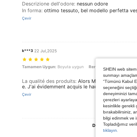
Descrizione dell'odore
:
nessun odore
In forma
:
ottimo tessuto, bel modello perfetta vest
Çevir
k***3
22 Jul,2025
Tamamen Uygun: Boyuta uygun, Renk: Haki, Boyut: L
Tamamen Uygun:
Boyuta uygun
Renk:
Haki
Boyut:
L
SHEIN web sitemiz
sunmayı amaçlamak
La qualité des produits
:
Alors Musero nous offre s
“Tümünü Kabul Et”
e. J'ai évidemment acquis le haut. Un ensemble 
seçeneğini seçtiği
deneyiminizi tama
Çevir
çerezleri ayarlay
kesinlikle gerekli
bırakabilirsiniz, 
bilgi edinmek ve i
Topladığımız veril
Daha Fazla Değerlen
tıklayın.