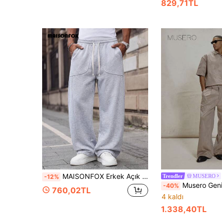
829,71TL
MAISONFOX Erkek Açık Gri Bol Kesim Eşofman Altı, Kordonlu ve Yama Cepli, Rahat Kesim Streetwear Jogger, Günlük Kullanım İçin Konforlu Alt Giyim
MUSERO
-12%
Trendler
Musero Geniş Paçalı Bol Kesim Pileli Düğmeli Kem
-40%
760,02TL
4 kaldı
1.338,40TL