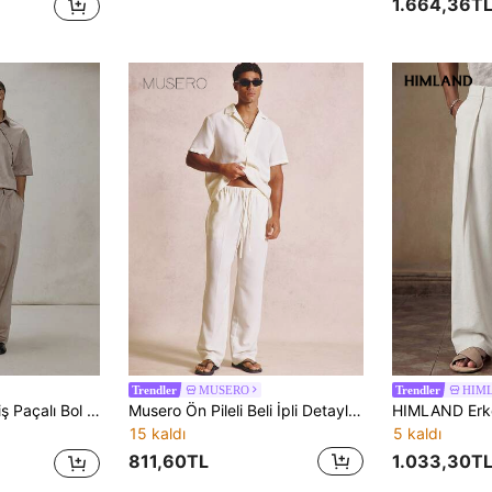
1.664,36T
MUSERO
HIM
Trendler
Trendler
er Köprü Detaylı Süet Pantolon Kışlık Temel Giyim
Musero Ön Pileli Beli İpli Detaylı Terzilik Kesim Bahar Yaz Temel Co-Ord Pantolon (Sadece Pantolon)
15 kaldı
5 kaldı
811,60TL
1.033,30T