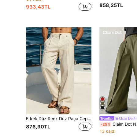
858,25TL
933,43TL
Erkek Düz Renk Düz Paça Cepli Günlük Pantolon, Yaz Günlük İşe Gidiş ve Tatil Giyimi
Claim Dot
Trendler
Claim Dot Niche Design Çok Panelli 2'si 1 Arada Erkek Bol Kesim Japon Tarzı Oversize Geni
-25%
876,90TL
13 kaldı