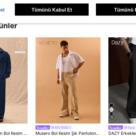
et
Tümünü Kabul Et
Tümünü 
ünler
19
MUSERO
Dazy
Trendler
Trendler
Musero Erkekler için Bol Kesim Keten Pantolonlar Sadece İlkbahar Yaz Tatil Paskalya
Musero Bol Kesim Şık Pantolon, Bilekte Yırtmaç Detaylı, Düğmeli Kapatma, Yazlık, İlkbaharlık, Tatillik