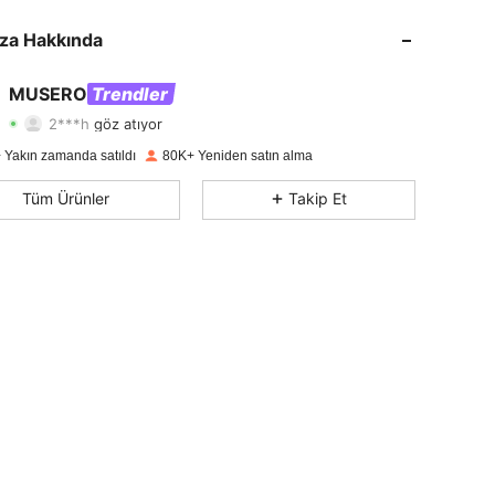
4,79
2.1K
163K
za Hakkında
4,79
2.1K
163K
MUSERO
Trendler
2***h
göz atıyor
4,79
2.1K
163K
Derecelendirme
Ürünler
Takipçiler
 Yakın zamanda satıldı
80K+ Yeniden satın alma
4,79
2.1K
163K
Tüm Ürünler
Takip Et
4,79
2.1K
163K
4,79
2.1K
163K
4,79
2.1K
163K
4,79
2.1K
163K
4,79
2.1K
163K