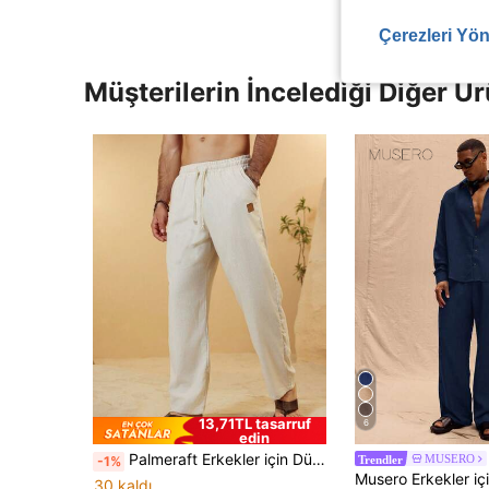
Çerezleri Yön
Müşterilerin İncelediği Diğer Ür
13,71TL tasarruf
6
edin
Palmeraft Erkekler için Düz Renk Keten Günlük Pantolon, Minimalist Moda, Günlük Kullanım, Sonbahar, Tatil
MUSERO
-1%
Trendler
30 kaldı