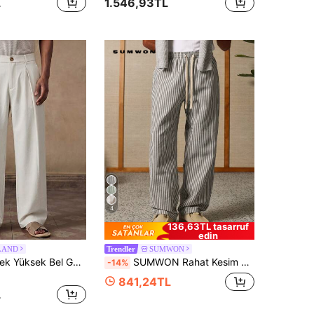
L
1.546,93TL
4
136,63TL tasarruf
edin
LAND
SUMWON
Trendler
HIMLAND Erkek Yüksek Bel Geniş Paça Pileli Ön Pantolon, Bol Kesim Yazlık Plaj Tatili ve Resort Günlük Pantolon, Hafif ve Nefes Alabilir, Futbol
SUMWON Rahat Kesim Çizgili Geniş Paça İpli Pantolon, Çizgili | Spor Stil | Nakışlı Logo Tasarımı Özellikli | Rahat ve Nefes Alan Kumaş
-14%
841,24TL
L