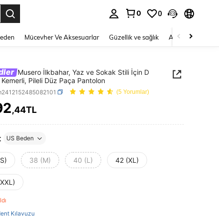
0
0
 to select.
Beden
Mücevher Ve Aksesuarlar
Güzellik ve sağlık
Ayakkabı
Ev T
dler
Musero İlkbahar, Yaz ve Sokak Stili İçin D
ı Kemerli, Pileli Düz Paça Pantolon
m2412152485082101
(5 Yorumlar)
92
,44TL
ICE AND AVAILABILITY
t
US Beden
(S)
38 (M)
40 (L)
42 (XL)
(XXL)
aldı
ent Kılavuzu