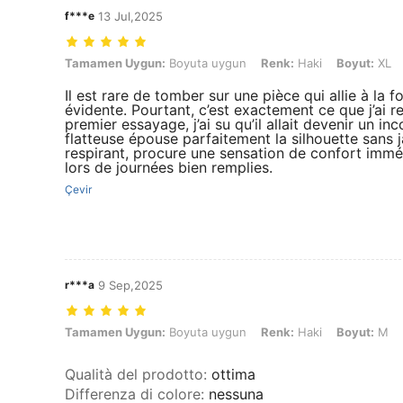
f***e
13 Jul,2025
Tamamen Uygun: Boyuta uygun, Renk: Haki, Boyut: XL
Tamamen Uygun:
Boyuta uygun
Renk:
Haki
Boyut:
XL
Il est rare de tomber sur une pièce qui allie à la f
évidente. Pourtant, c’est exactement ce que j’ai 
premier essayage, j’ai su qu’il allait devenir un
flatteuse épouse parfaitement la silhouette sans j
respirant, procure une sensation de confort imméd
lors de journées bien remplies.
Çevir
r***a
9 Sep,2025
Tamamen Uygun: Boyuta uygun, Renk: Haki, Boyut: M
Tamamen Uygun:
Boyuta uygun
Renk:
Haki
Boyut:
M
Qualità del prodotto
:
ottima
Differenza di colore
:
nessuna