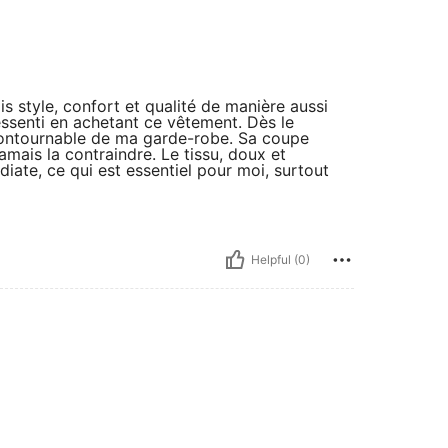
ois style, confort et qualité de manière aussi
ressenti en achetant ce vêtement. Dès le
 incontournable de ma garde-robe. Sa coupe
amais la contraindre. Le tissu, doux et
iate, ce qui est essentiel pour moi, surtout
Helpful (0)