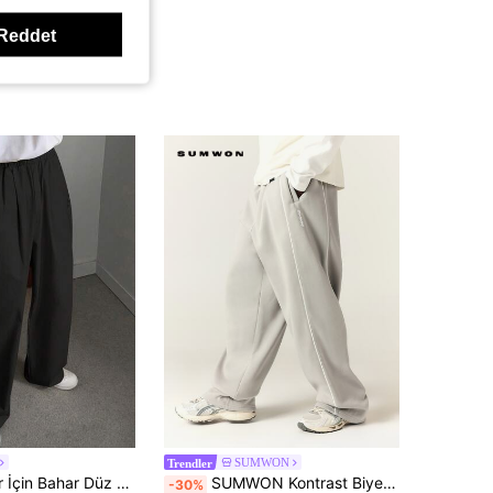
Reddet
SUMWON
Trendler
DAZY Erkekler İçin Bahar Düz Siyah Geniş Paça Bol Günlük Pantolon, Sonbahar
SUMWON Kontrast Biye Detaylı Geniş Paça Eşofman Altı, Yan Cepli, Lastikli Bel, Tam Boy, Günlük Sokak Stili Alt Giyim, İlkbahar Yaz
-30%