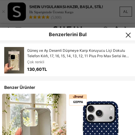
SHEIN UYGULAMASI-HAZIR, BAŞLA, STİL!
×
AL
İlk Siparişinizde Ücretsiz Kargo
(5,000)
Benzerlerini Bul
Güneş ve Ay Desenli Düşmeye Karşı Koruyucu Liçi Dokulu
Telefon Kılıfı, 17, 16, 15, 14, 13, 12, 11 Plus Pro Max Serisi ile
Uyumlu, Şık, Tam Kapsamlı, Hafif Koruma
Çok renkli
130,60TL
Benzer Ürünler