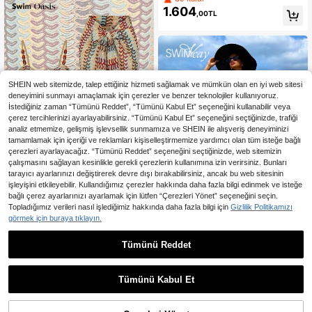
adın Mayo Üzerine Giyme 2 Parça
1.604
,00TL
SHEIN web sitemizde, talep ettiğiniz hizmeti sağlamak ve mümkün olan en iyi web sitesi
deneyimini sunmayı amaçlamak için çerezler ve benzer teknolojiler kullanıyoruz.
İstediğiniz zaman “Tümünü Reddet”, “Tümünü Kabul Et” seçeneğini kullanabilir veya
çerez tercihlerinizi ayarlayabilirsiniz. “Tümünü Kabul Et” seçeneğini seçtiğinizde, trafiği
analiz etmemize, gelişmiş işlevsellik sunmamıza ve SHEIN ile alışveriş deneyiminizi
tamamlamak için içeriği ve reklamları kişiselleştirmemize yardımcı olan tüm isteğe bağlı
çerezleri ayarlayacağız. “Tümünü Reddet” seçeneğini seçtiğinizde, web sitemizin
çalışmasını sağlayan kesinlikle gerekli çerezlerin kullanımına izin verirsiniz. Bunları
tarayıcı ayarlarınızı değiştirerek devre dışı bırakabilirsiniz, ancak bu web sitesinin
işleyişini etkileyebilir. Kullandığımız çerezler hakkında daha fazla bilgi edinmek ve isteğe
bağlı çerez ayarlarınızı ayarlamak için lütfen “Çerezleri Yönet” seçeneğini seçin.
En Çok Satanlar
#Yazlık Yüksek Bel
Topladığımız verileri nasıl işlediğimiz hakkında daha fazla bilgi için
Gizlilik Politikamızı
Swim Oasis İlkbahar/Yaz Sezonu İçi
görmek için buraya tıklayın.
1.283
n Popüler, Şık ve Lüks Tek Parça M
,53TL
ayo ve Plaj Örtüsü
Tümünü Reddet
En Çok Satanlar
#Yazlık Sahil Elbisesi
Swim Vcay Yazlık Giysiler Seksi Ra
512
hat Tatil Polka Dot Desenli İnce Ask
,53TL
ılı Şeffaf Uzun Plaj Elbisesi, Bayanla
Tümünü Kabul Et
r İçin Yaz