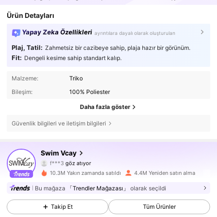
Ürün Detayları
Yapay Zeka Özellikleri
ayrıntılara dayalı olarak oluşturulan
Plaj, Tatil:
Zahmetsiz bir cazibeye sahip, plaja hazır bir görünüm.
Fit:
Dengeli kesime sahip standart kalıp.
Malzeme:
Triko
Bileşim:
100% Poliester
Daha fazla göster
Güvenlik bilgileri ve iletişim bilgileri
600K Takipçiler
4,83
Swim Vcay
f***3
göz atıyor
600K Takipçiler
4,83
10.3M Yakın zamanda satıldı
4.4M Yeniden satın alma
600K Takipçiler
4,83
Bu mağaza
「Trendler Mağazası」
olarak seçildi
Takip Et
Tüm Ürünler
600K Takipçiler
4,83