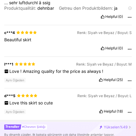
...
sehr
luftdurchl
ä
ssig
Produktqualität:
dehnbar
Getreu den Produktbildern:
ja
Geruchsbeschreibung:
keine
Stoffmaterial:
wollig
Fit:
ja
Helpful
(0)
c***4
Renk: Siyah ve Beyaz / Boyut: S
Beautiful
skirt
Helpful
(0)
l***1
Renk: Siyah ve Beyaz / Boyut: M
Love
!
Amazing
quality
for
the
price
as
always
!
Helpful
(25)
Aynı Öğeden
d***5
Renk: Siyah ve Beyaz / Boyut: L
Love
this
skirt
so
cute
Helpful
(18)
Aynı Öğeden
Trendler
Yükselen
%49
#Chevron Şıklığı
Bu dinamik çizgiler, ilk bakışta görünenin çok daha ötesinde anlamlar taşıyor.