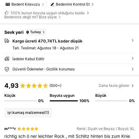
Bedent Kılavuzu
Bedenimi Kontrol Et
100%
bunun boyuta uygun olduğunu buldu
Bedeniniz değil mi? Bize söyle
Sevk yeri
Turkey
Kargo ücreti 470,74TL kadar düşük
Tah. Teslimat:
Ağustos 18 - Ağustos 21
İadeler Kabul Edilir
Güvenli Ödemeler · Gizlilik koruması
4,93
(500+)
Daha fazla göster
Küçük
Boyuta uygun
Büyük
0%
100%
0%
iyi kumaş malzemesi
(1)
m***r
Renk: Siyah ve Beyaz / Boyut: XL
richtig
sch
ö
ner
leichter
Rock
,
mit
Schlitz
hinten
bis
zum
Knie