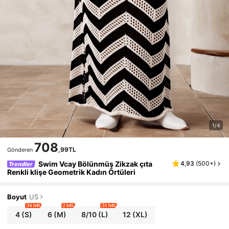
1/4
708
,99TL
Gönderen
Swim Vcay Bölünmüş Zikzak çıta
4,93
(
500+
)
Trendler
Renkli klişe Geometrik Kadın Örtüleri
Boyut
US
16 left
2 left
31 left
4
(S)
6
(M)
8/10
(L)
12
(XL)