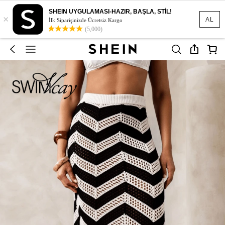
SHEIN UYGULAMASI-HAZIR, BAŞLA, STİL!
×
AL
İlk Siparişinizde Ücretsiz Kargo
(5,000)