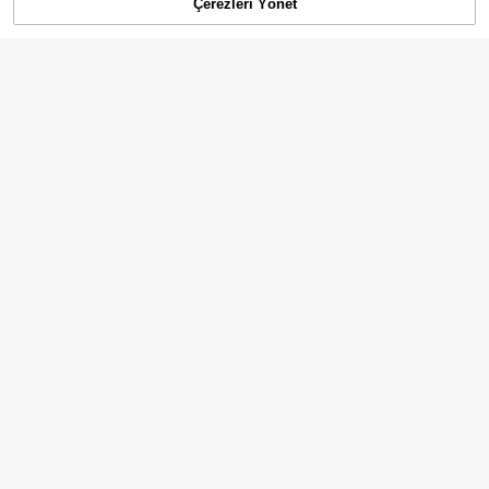
Çerezleri Yönet
SEPETE EKLE