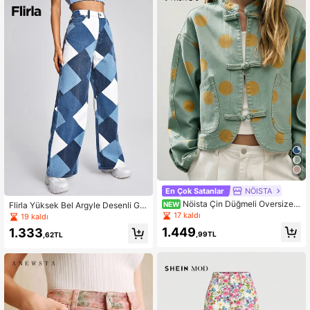
k Desenli Geniş Paça Pantolon, Çiç
ekli Kot Pantolon Kadın, Kadın Yazlı
k Pantolon, Sokak Stili, Yaz Kombin
leri
En Çok Satanlar
NÖISTA
Nöista Çin Düğmeli Oversize K
Flirla Yüksek Bel Argyle Desenli Ge
NEW
ısa Ceket
niş Paça Kot Pantolon
17 kaldı
19 kaldı
1.449
1.333
,99TL
,62TL