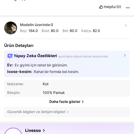
Helpful
(0)
Modelin üzerinde:
S
Boy:
164.0
Büst:
80.0
Bel:
60.0
Kalça:
82.0
Ürün Detayları
Yapay Zeka Özellikleri
ayrıntılara dayalı olarak oluşturulan
Ev:
Ev giyimi için rahat bir görünüm.
loose-kesim:
Rahat bir formda bol kesim.
Malzeme:
Kot
Bileşim:
100% Pamuk
Daha fazla göster
Güvenlik bilgileri ve iletişim bilgileri
806K Takipçiler
4,79
Livesso
M***2
göz atıyor