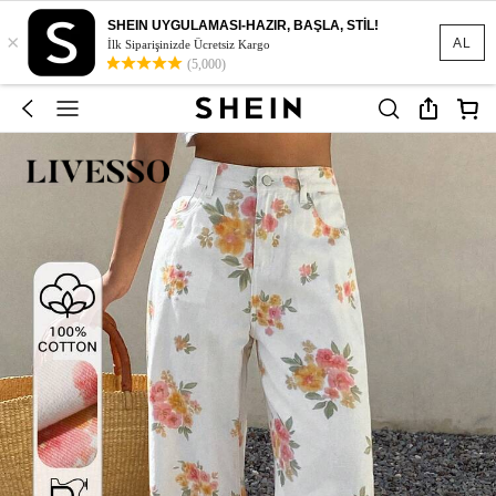
SHEIN UYGULAMASI-HAZIR, BAŞLA, STİL!
×
AL
İlk Siparişinizde Ücretsiz Kargo
(5,000)