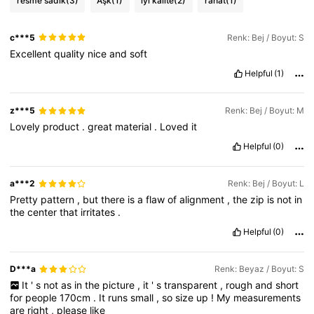
resme sadık
(3)
Aşk
(1)
iyi kalite
(2)
rahat
(1)
c***5
Renk: Bej / Boyut: S
Excellent
quality
nice
and
soft
Helpful
(1)
z***5
Renk: Bej / Boyut: M
Lovely
product
.
great
material
.
Loved
it
Helpful
(0)
a***2
Renk: Bej / Boyut: L
Pretty
pattern
,
but
there
is
a
flaw
of
alignment
,
the
zip
is
not
in
the
center
that
irritates
.
Helpful
(0)
D***a
Renk: Beyaz / Boyut: S
It
'
s
not
as
in
the
picture
,
it
'
s
transparent
,
rough
and
short
for
people
170cm
.
It
runs
small
,
so
size
up
!
My
measurements
are
right
,
please
like