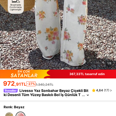
1/8
367,33TL tasarruf edin
972
,91TL
-27%
1.340,24TL
Livesso Yaz Sonbahar Beyaz Çiçekli Bit
4,64
(
17
)
Trendler
ki Desenli Tüm Yüzey Baskılı Bol İş Günlük T
atil Düz Paça Kot Pantolon Kadınlar İçin
Renk: Beyaz