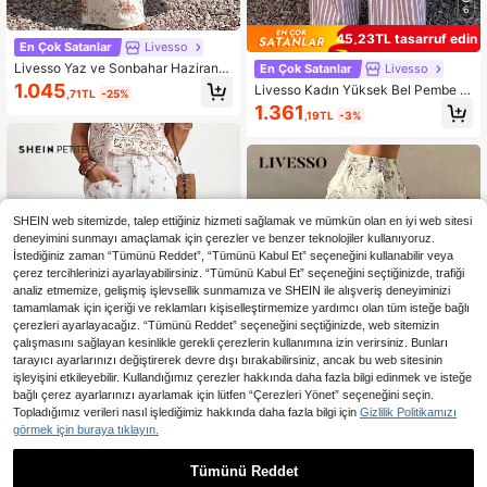
6
45,23TL tasarruf edin
En Çok Satanlar
Livesso
Livesso Yaz ve Sonbahar Haziran F
En Çok Satanlar
Livesso
estivali Yüksek Bel Beyaz Çiçek De
1.045
Livesso Kadın Yüksek Bel Pembe &
,71TL
-25%
senli Pamuklu Bol Geniş Paça Günl
Beyaz Çizgili Günlük Bol Düz Paça
1.361
ük Kadın Kot Pantolon
,19TL
-3%
Geniş Paça Uzun Pantolon, Sonbah
ar/Yaz İçin Denim Jean, Tatil ve So
kak Stili
SHEIN web sitemizde, talep ettiğiniz hizmeti sağlamak ve mümkün olan en iyi web sitesi
deneyimini sunmayı amaçlamak için çerezler ve benzer teknolojiler kullanıyoruz.
İstediğiniz zaman “Tümünü Reddet”, “Tümünü Kabul Et” seçeneğini kullanabilir veya
çerez tercihlerinizi ayarlayabilirsiniz. “Tümünü Kabul Et” seçeneğini seçtiğinizde, trafiği
analiz etmemize, gelişmiş işlevsellik sunmamıza ve SHEIN ile alışveriş deneyiminizi
tamamlamak için içeriği ve reklamları kişiselleştirmemize yardımcı olan tüm isteğe bağlı
çerezleri ayarlayacağız. “Tümünü Reddet” seçeneğini seçtiğinizde, web sitemizin
çalışmasını sağlayan kesinlikle gerekli çerezlerin kullanımına izin verirsiniz. Bunları
tarayıcı ayarlarınızı değiştirerek devre dışı bırakabilirsiniz, ancak bu web sitesinin
işleyişini etkileyebilir. Kullandığımız çerezler hakkında daha fazla bilgi edinmek ve isteğe
bağlı çerez ayarlarınızı ayarlamak için lütfen “Çerezleri Yönet” seçeneğini seçin.
Topladığımız verileri nasıl işlediğimiz hakkında daha fazla bilgi için
Gizlilik Politikamızı
12
görmek için buraya tıklayın.
En Çok Satanlar
SHEIN PETITE
Tümünü Reddet
SHEIN PETITE Kadın Günlük Bohem
En Çok Satanlar
#Kargo stilleri
Tatil Mini Çiçek Desenli Yama Cepli