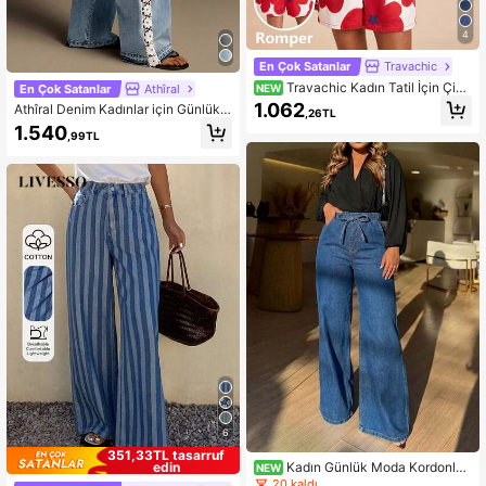
4
En Çok Satanlar
Travachic
Travachic Kadın Tatil İçin Çiçe
En Çok Satanlar
Athîral
NEW
k Desenli Düğmeli Askılı Denim Tulu
1.062
Athîral Denim Kadınlar için Günlük Y
,26TL
m
ama İşlemeli Tığ İşi Kot Pantolon
1.540
,99TL
6
351,33TL tasarruf
Kadın Günlük Moda Kordonlu
edin
NEW
Bol Geniş Paça Denim Jean Pantol
20 kaldı