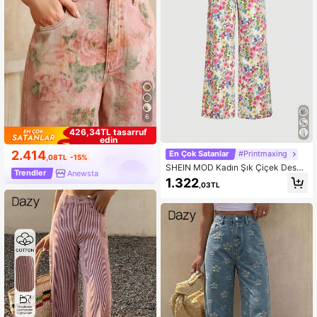
6
426,34TL tasarruf
edin
2.414
En Çok Satanlar
#Printmaxing
,08TL
-15%
SHEIN MOD Kadın Şık Çiçek Desen
Trendler
Anewsta
li Geniş Paça Kot Pantolon
1.322
,03TL