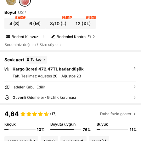
Boyut
US
17 left
25 left
20 left
4
(S)
6
(M)
8/10
(L)
12
(XL)
Bedent Kılavuzu
Bedenimi Kontrol Et
Bedeniniz değil mi? Bize söyle
Sevk yeri
Turkey
Kargo ücreti 472,47TL kadar düşük
Tah. Teslimat:
Ağustos 20 - Ağustos 23
İadeler Kabul Edilir
Güvenli Ödemeler · Gizlilik koruması
4,64
(17)
Daha fazla göster
Küçük
Boyuta uygun
Büyük
13%
76%
11%