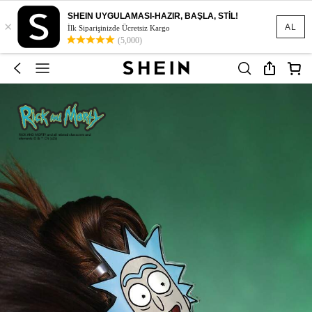
SHEIN UYGULAMASI-HAZIR, BAŞLA, STİL!
×
AL
İlk Siparişinizde Ücretsiz Kargo
(5,000)