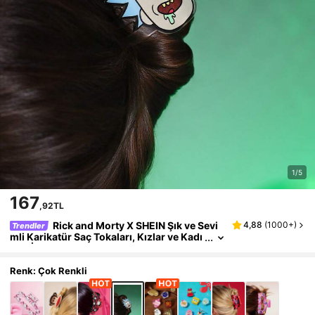
1/5
167
,92TL
Rick and Morty X SHEIN Şık ve Sevi
4,88
(
1000+
)
Trendler
mli Karikatür Saç Tokaları, Kızlar ve Kadı
nlar İçin Uygun, Ev, Banyo, Güzellik Bakı
mları, Saç ve Şekillendirme İçin Mükemmel
Renk: Çok Renkli