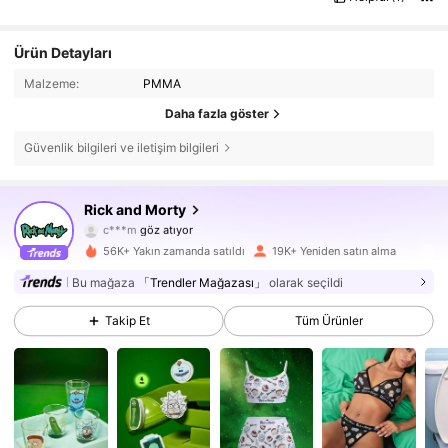
Ürün Detayları
Malzeme:
PMMA
Daha fazla göster
Güvenlik bilgileri ve iletişim bilgileri
66K Takipçiler
4,87
Rick and Morty
c***m
göz atıyor
66K Takipçiler
4,87
56K+ Yakın zamanda satıldı
19K+ Yeniden satın alma
66K Takipçiler
4,87
Bu mağaza
「Trendler Mağazası」
olarak seçildi
Takip Et
Tüm Ürünler
66K Takipçiler
4,87
66K Takipçiler
4,87
66K Takipçiler
4,87