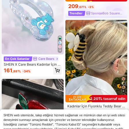
209
,07TL
-3%
Trendler
SpongeBob SquarePants
18
En Çok Satanlar
Care Bears
SHEIN X Care Bears Kadınlar İçin S
evimli Çift Taraflı 3D Ayı Tasarımlı S
161
,88TL
-34%
aç Tokası
4
2,20TL tasarruf edin
Kadınlar İçin Fiyonklu Teddy Bear S
aç Kıskaç Aksesuarı, Sevimli Dokul
121
,82TL
-2%
u Asetat Teddy Bear Saç Kıskacı, K
SHEIN web sitemizde, talep ettiğiniz hizmeti sağlamak ve mümkün olan en iyi web sitesi
ahverengi Topuz Saç Kıskacı
deneyimini sunmayı amaçlamak için çerezler ve benzer teknolojiler kullanıyoruz.
İstediğiniz zaman “Tümünü Reddet”, “Tümünü Kabul Et” seçeneğini kullanabilir veya