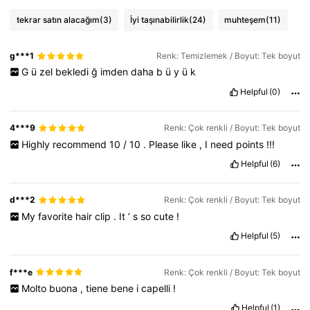
tekrar satın alacağım
(3)
İyi taşınabilirlik
(24)
muhteşem
(11)
g***1
Renk: Temizlemek / Boyut: Tek boyut
G
ü
zel
bekledi
ğ
imden
daha
b
ü
y
ü
k
Helpful
(0)
4***9
Renk: Çok renkli / Boyut: Tek boyut
Highly
recommend
10
/
10
.
Please
like
,
I
need
points
!!!
Helpful
(6)
d***2
Renk: Çok renkli / Boyut: Tek boyut
My
favorite
hair
clip
.
It
’
s
so
cute
!
Helpful
(5)
f***e
Renk: Çok renkli / Boyut: Tek boyut
Molto
buona
,
tiene
bene
i
capelli
!
Helpful
(1)