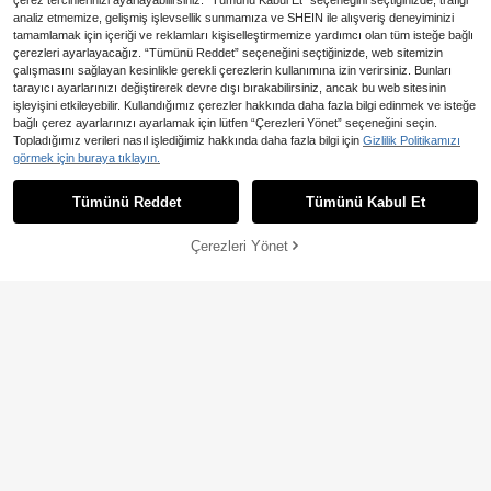
çerez tercihlerinizi ayarlayabilirsiniz. “Tümünü Kabul Et” seçeneğini seçtiğinizde, trafiği
analiz etmemize, gelişmiş işlevsellik sunmamıza ve SHEIN ile alışveriş deneyiminizi
tamamlamak için içeriği ve reklamları kişiselleştirmemize yardımcı olan tüm isteğe bağlı
çerezleri ayarlayacağız. “Tümünü Reddet” seçeneğini seçtiğinizde, web sitemizin
çalışmasını sağlayan kesinlikle gerekli çerezlerin kullanımına izin verirsiniz. Bunları
tarayıcı ayarlarınızı değiştirerek devre dışı bırakabilirsiniz, ancak bu web sitesinin
işleyişini etkileyebilir. Kullandığımız çerezler hakkında daha fazla bilgi edinmek ve isteğe
12
bağlı çerez ayarlarınızı ayarlamak için lütfen “Çerezleri Yönet” seçeneğini seçin.
1 adet Akrilik Simli Sevimli Tatlı Elm
Topladığımız verileri nasıl işlediğimiz hakkında daha fazla bilgi için
Gizlilik Politikamızı
a Meyve Baskılı Saç Tokası, Kırsal
22 kaldı
görmek için buraya tıklayın.
Tarz Saç Aksesuarı Saç Klipsi Saç
87
Tokası Saç Kelepçesi Saç Klipsi Sa
,80TL
ç Tokası Sonbahar Kış Kadınlar İçin
Tümünü Reddet
Tümünü Kabul Et
Tatil Kıyafetleri İçin Çiçekli Saç Tok
ası Yaz, Tatil, Seyahat, Festival, Par
ti
Çerezleri Yönet
SEPETE EKLE