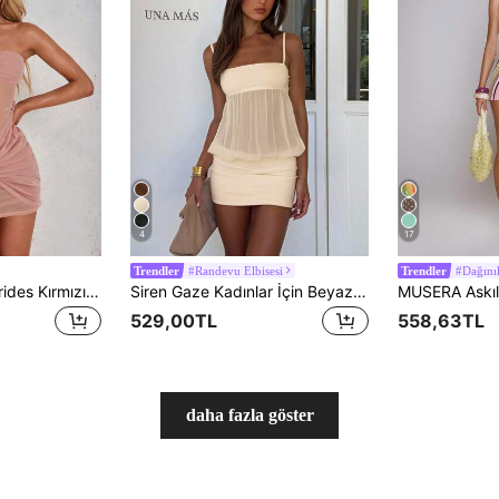
4
17
#Randevu Elbisesi
#Dağınık
Trendler
Trendler
SHEIN Glamour Karides Kırmızısı Renk Omuzları Açık Şeffaf Kolsuz Büzgülü Mini Elbise, Şık Elbise, Mezuniyet Elbisesi, Parti Kıyafeti, Sokak Giyimi, Konser Kıyafeti, Kulüp Kıyafeti, Randevu Gecesi Kıyafeti, Kadın Doğum Günü Kıyafeti, Parti İçin Olmazsa Olmaz, Sevgililer Günü Elbisesi, Düğün Partisi Elbisesi, Sevgililer Günü Elbisesi
Siren Gaze Kadınlar İçin Beyaz Yazlık Seksi Şık Parti Gecesi Zarif Yama Desenli File Askılı Elbise, Yüksek Bel Omuz Açık Kolsuz Pileli Mini Elbise
529,00TL
558,63TL
daha fazla göster