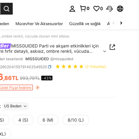
0
0
 to select.
Beden
Mücevher Ve Aksesuarlar
Güzellik ve sağlık
Ayakkabı
Ev T
, ombre renkli, vücuda oturan mini elbise.
dler
MISSGUIDED Parti ve akşam etkinlikleri için
ı fırfır detaylı, askısız, ombre renkli, vücuda
mini elbise.
dan tasarlandı
MISSGUIDED
@missguided
z260204155791402546520
(3 Yorumlar)
6
,86TL
993,79TL
-43%
ICE AND AVAILABILITY
Süreli Fiyat İndirimi
t
US Beden
S)
4 (S)
6 (M)
8/10 (L)
XL)