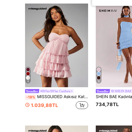
9
9
#80'ler/90'lar Cazibesi
SHEIN BAE
Trendler
Trendler
MISSGUIDED Askısız Katlı Fırfırlı Mini Elbise Yaz Düğün Davetlisi Bahar Bahçe Tatlı Kalp Yaka İmparatorluk Bel Dokulu Şifon Katmanlı Elbise
-19%
734,78TL
1.039,88TL