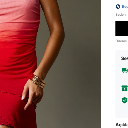
Bed
Bedenin
Ödeme 
Sev
Açık