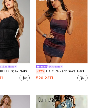
i Mini Elbise
Hauture
Trendler
Bağlama Detaylı, Dantel Dalgalı Kenarlı Korse Askılı Mini Elbise
Hauture Zarif Seksi Parıltılı Ombre Vücuda Oturan Sevgililer Günü Mini Elbise
-37%
TL
520,22TL