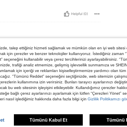
Helpful (0)
de, talep ettiğiniz hizmeti sağlamak ve mümkün olan en iyi web sitesi
 рокля.
 için çerezler ve benzer teknolojiler kullanıyoruz. İstediğiniz zaman
 seçeneğini kullanabilir veya çerez tercihlerinizi ayarlayabilirsiniz. “T
nizde, trafiği analiz etmemize, gelişmiş işlevsellik sunmamıza ve SHEIN 
mlamak için içeriği ve reklamları kişiselleştirmemize yardımcı olan tüm 
Helpful (0)
acağız. “Tümünü Reddet” seçeneğini seçtiğinizde, web sitemizin çalışm
 çerezlerin kullanımına izin verirsiniz. Bunları tarayıcı ayarlarınızı değişt
ancak bu web sitesinin işleyişini etkileyebilir. Kullandığımız çerezler hak
steğe bağlı çerez ayarlarınızı ayarlamak için lütfen “Çerezleri Yönet” s
eri nasıl işlediğimiz hakkında daha fazla bilgi için
Gizlilik Politikamızı g
ünler
et
Tümünü Kabul Et
Tümünü 