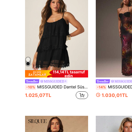
114,14TL tasarruf
edin
MISSGUIDED
MISSGUID
Trendler
Trendler
MISSGUIDED Dantel Süslemeli ve Püskü Detaylı Katlı Mini Elbise, İnce Askılı Uçuşan Bohem Yaz Parti Elbisesi
MISSGUIDED Askılı, Dantel Detaylı, Büstiyerli, Çiçek Soyut Baskılı, S
-10%
-14%
1.025,07TL
1.030,01TL