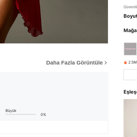
Güvenlik 
Boyu
Mağa
Daha Fazla Görüntüle
2.5M
Eşleş
Büyük
0%