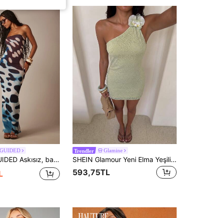
SGUIDED
Glamine
Trendler
cuda oturan maksi elbise, kelebek kanadı soyut baskılı, yaz festivali için uzun elbise.
SHEIN Glamour Yeni Elma Yeşili Tek Omuzlu Sırtı Açık Mini Elbise, Yaz Tatili İçin Mükemmel
593,75TL
L