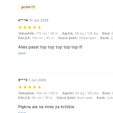
gıcırtılı (1)
o***m
10 Jun,2026
Yükseklik: 175 cm / 69 in, Ağırlık: 58 kg / 128 lbs, Büst: 95 cm / 37 
Yükseklik:
175 cm / 69 in
Ağırlık:
58 kg / 128 lbs
Büst:
9
KALÇA:
106 cm / 42 in
Vücut Şekli:
Dikdörtgen
Renk:
Ç
Alles passt top top top top top !!!
Çevir
4***2
1 Jun,2026
Yükseklik: 168 cm / 66 in, Ağırlık: 83 kg / 183 lbs, Büst: 99 cm / 39 
Yükseklik:
168 cm / 66 in
Ağırlık:
83 kg / 183 lbs
Büst:
9
KALÇA:
99 cm / 39 in
Vücut Şekli:
Kum saati
Renk:
Çok 
Piękna ale na mnie za krótkie
Çevir