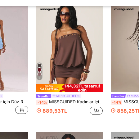
7
144,32TL tasarruf
edin
MISSGUIDED
MIS
Trendler
Trendler
SHEIN BAE Kadınlar için Düz Renk Fırfırlı Etekli Bandeau Elbise
MISSGUIDED Kadınlar için Askısız, Kahverengi, Delikli Kumaştan Mini Elbise, Altın Metal Detaylı, Vücuda Oturan, Sonbahar/Kış Modası Abiye Elbise
MISSGUIDED Askısız, bandeau kesimli, vü
-14%
-14%
889,53TL
858,25T