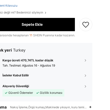
ent Kılavuzu
iz değil mi? Bedeninizi söyleyin
Sepete Ekle
sırasında hesaplanan
11
SHEIN Puanına kadar kazanın.
k yeri
Turkey
Kargo ücreti 470,74TL kadar düşük
Tah. Teslimat:
Ağustos 16 - Ağustos 19
İadeler Kabul Edilir
Alışveriş Güvenliği
Güvenli Ödemeler
Gizlilik koruması
lama
Nakış İşleme,Örgü kumaş,Makinede yıkayın, kuru temizleme yapmayın, y