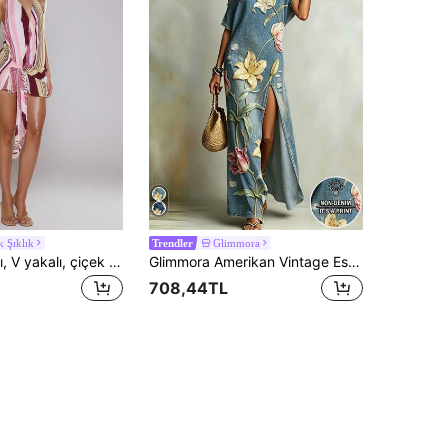
 Şıklık
Glimmora
Trendler
MUSERA Askılı, V yakalı, çiçek desenli, dökümlü detaylı, bol kesimli mini elbise, İlkbahar/Yaz, Doğum Günü, Tatil, Zarif, Şirin, Seksi, Boho, İbiza Festivali, Çöl Orkidesi, Düğün, Konuk, Plaj, Tatil, Parti, Yazlık Kıyafet.
Glimmora Amerikan Vintage Eskitilmiş Yırtık Denim Elbise, Büyük Zambak Çiçek Baskılı, Kadın Bol Düz Uzun Elbise, Yaz Tatili Günlük Giyim Plaj Elbisesi
708,44TL