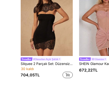
#Omuzları Açık Şıklık
Glamine
Trendler
Trendler
Silquee 2 Parçalı Set: Düzensiz Dantel Pelerin Panço Üst ve Mini Elbise, Seksi ve Zarif Dantel Yama Detaylı Kolsuz Elbise, Randevular, Geziler, Gece Kulüpleri, Resmi Toplantılar, Günlük Giyim, Nedime Elbiseleri, Tatiller, Düğün Sezonu, Kokteyl Partileri, Yaz Sevgililer Günü Kutlamaları, Düğün Misafiri Kıyafeti İçin Uygundur. Zarif Tatil Stili, Kadın Günlük Giyim, Kadın Doğum Günü Kıyafeti, Mezuniyet Balosu, Abiye Elbise
30 kaldı
672,22TL
704,05TL