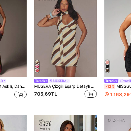
ED
MUSERA
#Dantell
Trendler
Trendler
ırtı Açık, Vücuda Oturan Maksi Elbise, Abiye Parti ve Resmi Giyim
MUSERA Çizgili Eşarp Detaylı A Kesim Mini Elbise İlkbahar Yaz Tatil Şık Zarif Gece Dışarı Çıkma Düğün Davetiyesi Resmi Randevu Gecesi
MISSGUIDED Çiçek Nakışlı ve 
-12%
705,69TL
1.168,29