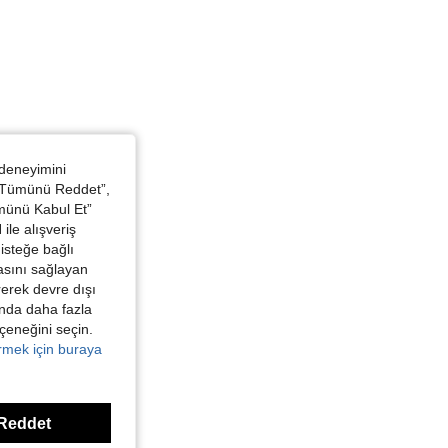
 deneyimini
 “Tümünü Reddet”,
ümünü Kabul Et”
ile alışveriş
isteğe bağlı
asını sağlayan
irerek devre dışı
kında daha fazla
eçeneğini seçin.
örmek için buraya
Reddet