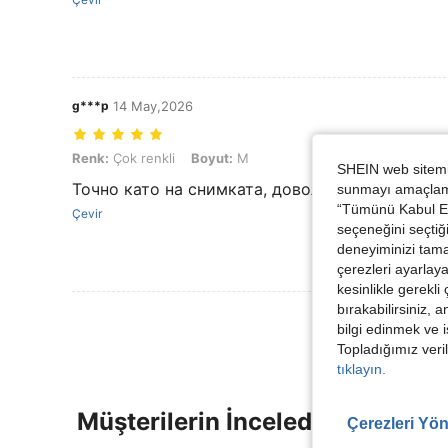
g***p
14 May,2026
Renk: Çok renkli, Boyut: M
Renk:
Çok renkli
Boyut:
M
SHEIN web sitemiz
Точно като на снимката, доволна съм. Красива
sunmayı amaçlamak
“Tümünü Kabul Et”
Çevir
seçeneğini seçtiği
deneyiminizi tama
çerezleri ayarlay
kesinlikle gerekli
bırakabilirsiniz, 
bilgi edinmek ve i
Topladığımız veril
tıklayın.
Müşterilerin İncelediği Diğer Ür
Çerezleri Yön