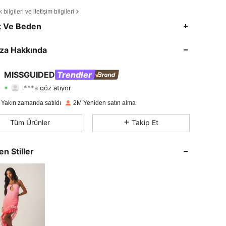
bilgileri ve iletişim bilgileri
4,83
19K
3M
t Ve Beden
4,83
19K
3M
za Hakkında
4,83
19K
3M
MISSGUIDED
Trendler
l***a
göz atıyor
4,83
19K
3M
Derecelendirme
Ürünler
Takipçiler
 Yakın zamanda satıldı
2M Yeniden satın alma
4,83
19K
3M
Tüm Ürünler
Takip Et
4,83
19K
3M
en Stiller
4,83
19K
3M
4,83
19K
3M
4,83
19K
3M
4,83
19K
3M