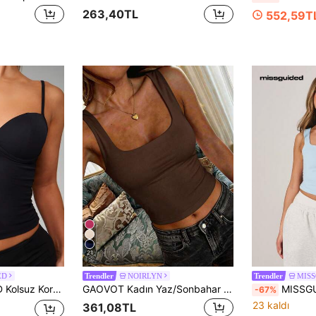
263,40TL
552,59T
21
ED
NOIRLYN
MIS
Trendler
Trendler
Temel Temel Kalp Yaka Atlet Yaz Akşam Partisi Kulüp Moda Atlet
GAOVOT Kadın Yaz/Sonbahar Y2K Seksi Askılı Atlet Üst, Slim Fit Katmanlama Temel Üst, Günlük Kullanım ve Sokak Stili Günlük Giyim İçin Uygun
MISSGUIDED Slinky Kare Yaka Kolsuz Tank Top,
-67%
23 kaldı
361,08TL