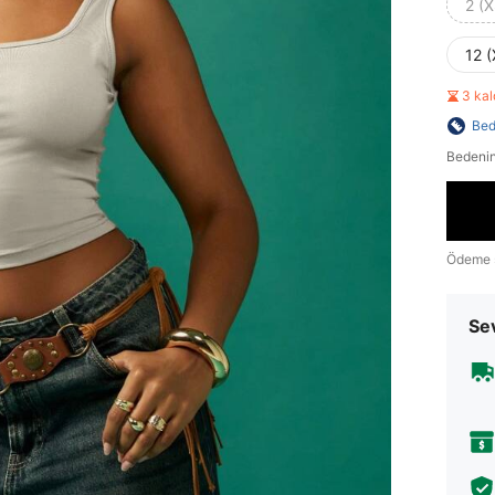
2 (X
12 (
3 ka
Bed
Bedenin
Ödeme 
Sev