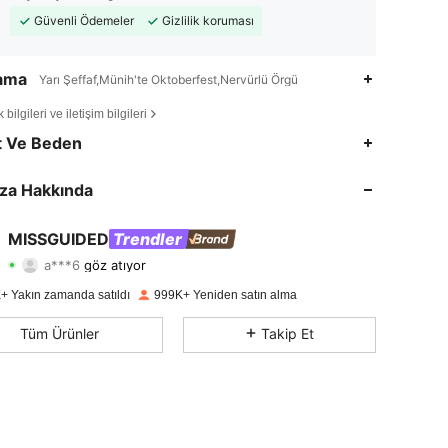
Güvenli Ödemeler
Gizlilik koruması
lama
Yarı Şeffaf,Münih'te Oktoberfest,Nervürlü Örgü
bilgileri ve iletişim bilgileri
4,83
19K
3M
t Ve Beden
4,83
19K
3M
za Hakkında
4,83
19K
3M
MISSGUIDED
Trendler
a***6
göz atıyor
4,83
19K
3M
Derecelendirme
Ürünler
Takipçiler
+ Yakın zamanda satıldı
999K+ Yeniden satın alma
4,83
19K
3M
Tüm Ürünler
Takip Et
4,83
19K
3M
4,83
19K
3M
4,83
19K
3M