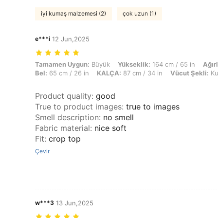
iyi kumaş malzemesi (2)
çok uzun (1)
e***i
12 Jun,2025
Tamamen Uygun: Büyük, Yükseklik: 164 cm / 65 in, Ağırlık: 57 kg / 12
Tamamen Uygun:
Büyük
Yükseklik:
164 cm / 65 in
Ağırl
Bel:
65 cm / 26 in
KALÇA:
87 cm / 34 in
Vücut Şekli:
Ku
Product quality
:
good
True to product images
:
true to images
Smell description
:
no smell
Fabric material
:
nice soft
Fit
:
crop top
Çevir
w***3
13 Jun,2025