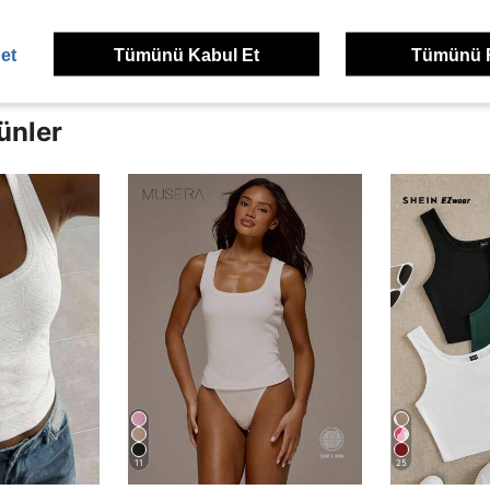
et
Tümünü Kabul Et
Tümünü 
ünler
11
25