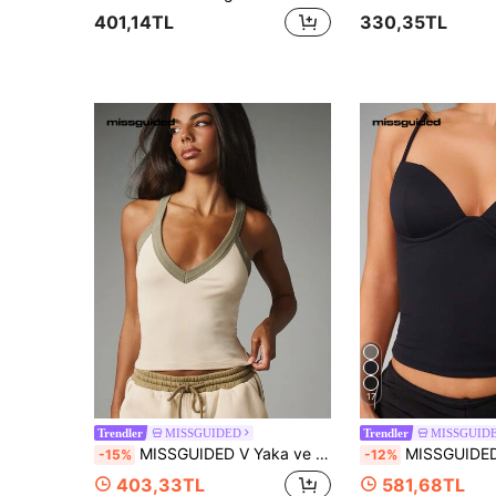
401,14TL
330,35TL
17
MISSGUIDED
MISSGUID
Trendler
Trendler
MISSGUIDED V Yaka ve Kontrast Zeytin Rengi Kenar Detaylı Fitilli Örme Crop Atlet, Kolsuz Yazlık Temel Parça
MISSGUIDED Kolsuz Korse Atlet Büstiyer Kırpılmış Üst Vücuda Oturan 
-15%
-12%
403,33TL
581,68TL