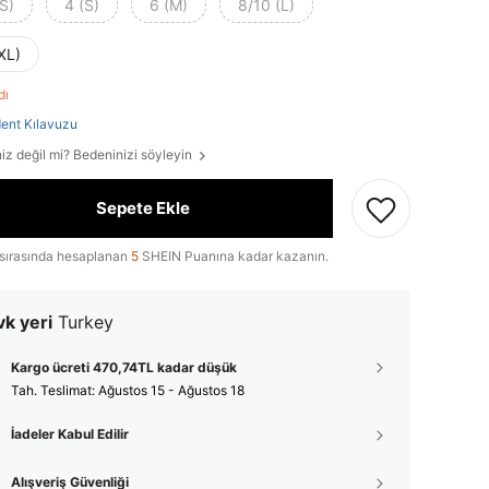
S)
4 (S)
6 (M)
8/10 (L)
XL)
ldı
ent Kılavuzu
iz değil mi? Bedeninizi söyleyin
Sepete Ekle
sırasında hesaplanan
5
SHEIN Puanına kadar kazanın.
k yeri
Turkey
Kargo ücreti 470,74TL kadar düşük
Tah. Teslimat:
Ağustos 15 - Ağustos 18
İadeler Kabul Edilir
Alışveriş Güvenliği