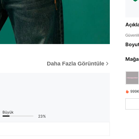
Açık
Güvenlik 
Boyu
Mağa
Daha Fazla Görüntüle
999K
Büyük
23%