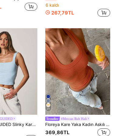
6 kaldı
L
267,79TL
25
SGUIDED
#Mercan Ruh Hali
Trendler
 Vücuda Oturan Crop Boy, Günlük Giyim İçin Rahat, Esnek, Hafif, Çok Yönlü Baharlık Katman Parçası
Floreya Kare Yaka Kadın Askılı Üst, Günlük Slim Fit Kolsuz Crop Top, Yaz, Sonbahar, İlkbahar ve Kış İçin Çok Yönlü
369,86TL