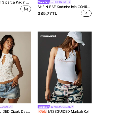
SHEIN EZwear 3 parça Kadın Siyah, Beyaz ve Yeşil Dikişsiz Kırpılmış Aktif Tank Top, Yaz İçin Uygun
SHEIN BAE
Trendler
SHEIN BAE Kadınlar için Günlük, Rahat, Sokak Modası, Düz Renk, Fitilli Örgü, Çivili Detaylı, Vücuda Oturan, Kısa Kesimli Askılı Bluz, Yazlık
385,77TL
SGUIDED
MISSGUIDED
Trendler
l, Dekolte Yakalı, Kolsuz, Kısa Kesimli, Dalgalı Etek Uçlu Yazlık Bluz
MISSGUIDED Markalı Kolsuz Kırpılmış Atlet, Gözlü Detaylar ve Vintage V Yaka Tasarımı ile Temel Yaz Festivali Temel Atlet
-70%