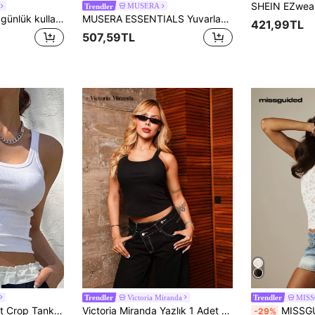
MUSERA
Trendler
DAZY Kadınlar için günlük kullanıma uygun, kolsuz, dokulu kumaştan üretilmiş, dar kesimli, yaz, tatil ve günlük işe gidip gelme için ideal bluz.
MUSERA ESSENTIALS Yuvarlak Yaka, Fitilli, Vücuda Oturan Askılı Bluz, İlkbahar, Yaz, Tatil, Günlük, Şık ve Rahat Giyim.
421,99TL
507,59TL
Victoria Miranda
MIS
Trendler
Trendler
DAZY Solid Rib-knit Crop Tank Top
Victoria Miranda Yazlık 1 Adet Örgü Çizgili Yuvarlak Yaka Sade Günlük Askılı Üst, Brunch, Dışarı Çıkma, Randevu ve İşe Gidiş-Geliş Boş Zamanları İçin Uygun, Ibiza Siyah
MISSGUIDED Çiçek Desenli Dante
-29%