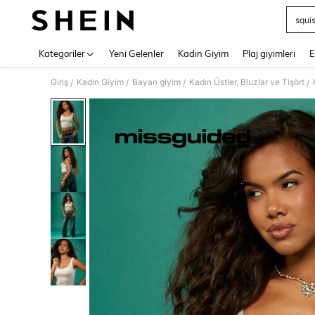
squi
Use up 
Kategoriler
Yeni Gelenler
Kadın Giyim
Plaj giyimleri
E
Giriş
Kadın Giyim
Bayan giyim
Kadın Üstler, Bluzlar ve Tişört
/
/
/
/