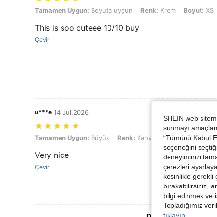
Tamamen Uygun: Boyuta uygun, Renk: Krem, Boyut: XS
Tamamen Uygun:
Boyuta uygun
Renk:
Krem
Boyut:
XS
This is soo cuteee 10/10 buy
Çevir
u***e
14 Jul,2026
SHEIN web sitemiz
sunmayı amaçlamak
“Tümünü Kabul Et”
Tamamen Uygun: Büyük, Renk: Kahverengi, Boyut: S
Tamamen Uygun:
Büyük
Renk:
Kahverengi
Boyut:
S
seçeneğini seçtiği
Very nice
deneyiminizi tama
çerezleri ayarlay
Çevir
kesinlikle gerekli
bırakabilirsiniz, 
bilgi edinmek ve i
Topladığımız veril
tıklayın.
Daha Fazla Değerlen