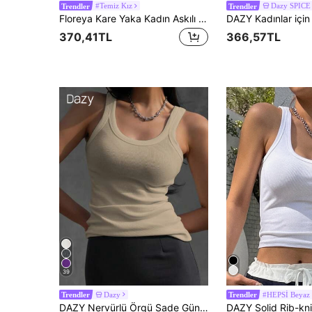
#Temiz Kız
Dazy SPICE
Trendler
Trendler
Floreya Kare Yaka Kadın Askılı Üst, Günlük Slim Fit Kolsuz Crop Top, Yaz, Sonbahar ve Bahar İçin Çok Yönlü
370,41TL
366,57TL
39
Dazy
#HEPSİ Beyaz
Trendler
Trendler
DAZY Nervürlü Örgü Sade Gündelik Kadın Atlet & Camiş