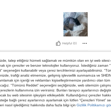
Helpful (0)
de, talep ettiğiniz hizmeti sağlamak ve mümkün olan en iyi web sitesi
 için çerezler ve benzer teknolojiler kullanıyoruz. İstediğiniz zaman
 seçeneğini kullanabilir veya çerez tercihlerinizi ayarlayabilirsiniz. “T
nizde, trafiği analiz etmemize, gelişmiş işlevsellik sunmamıza ve SHEIN 
mlamak için içeriği ve reklamları kişiselleştirmemize yardımcı olan tüm 
acağız. “Tümünü Reddet” seçeneğini seçtiğinizde, web sitemizin çalışm
 çerezlerin kullanımına izin verirsiniz. Bunları tarayıcı ayarlarınızı değişt
ancak bu web sitesinin işleyişini etkileyebilir. Kullandığımız çerezler hak
Helpful (0)
steğe bağlı çerez ayarlarınızı ayarlamak için lütfen “Çerezleri Yönet” s
eri nasıl işlediğimiz hakkında daha fazla bilgi için
Gizlilik Politikamızı g
dirme Görüntüle