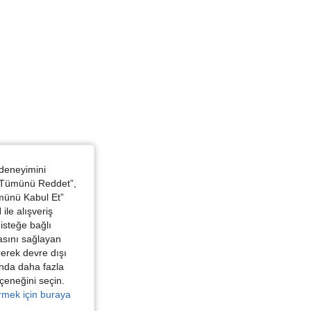
 deneyimini
 “Tümünü Reddet”,
ümünü Kabul Et”
ile alışveriş
isteğe bağlı
asını sağlayan
irerek devre dışı
kında daha fazla
eçeneğini seçin.
örmek için buraya