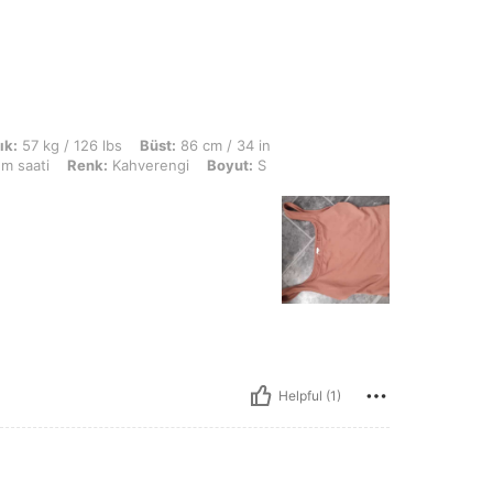
6 lbs, Büst: 86 cm / 34 in, Bel: 65 cm / 26 in, KALÇA: 87 cm / 34 in, Vücut Şekli:
ık:
57 kg / 126 lbs
Büst:
86 cm / 34 in
m saati
Renk:
Kahverengi
Boyut:
S
Helpful (1)