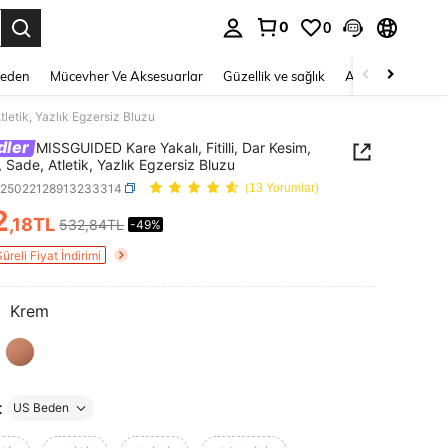
0
0
 to select.
Beden
Mücevher Ve Aksesuarlar
Güzellik ve sağlık
Ayakkabı
Ev T
tletik, Yazlık Egzersiz Bluzu
dler
MISSGUIDED Kare Yakalı, Fitilli, Dar Kesim,
, Sade, Atletik, Yazlık Egzersiz Bluzu
z25022128913233314
(13 Yorumlar)
2
,18TL
532,84TL
-49%
ICE AND AVAILABILITY
Süreli Fiyat İndirimi
:
Krem
t
US Beden