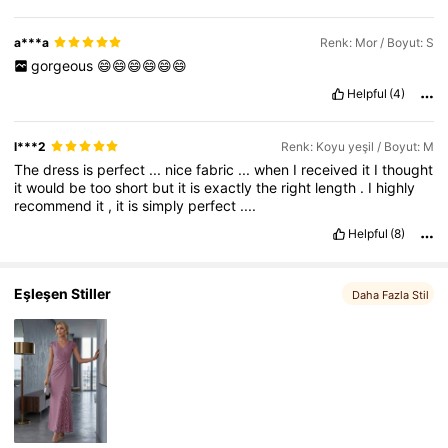
a***a
Renk: Mor / Boyut: S
gorgeous
😄😄😄😄😄😄
Helpful
(4)
l***2
Renk: Koyu yeşil / Boyut: M
The
dress
is
perfect
...
nice
fabric
...
when
I
received
it
I
thought
it
would
be
too
short
but
it
is
exactly
the
right
length
.
I
highly
recommend
it
,
it
is
simply
perfect
....
Helpful
(8)
Eşleşen Stiller
Daha Fazla Stil