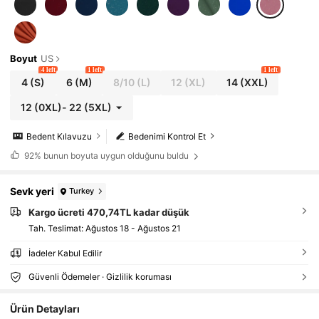
Boyut
US
4 left
1 left
1 left
4
(S)
6
(M)
8/10
(L)
12
(XL)
14
(XXL)
12
(0XL)
-
22
(5XL)
Bedent Kılavuzu
Bedenimi Kontrol Et
92%
bunun boyuta uygun olduğunu buldu
Sevk yeri
Turkey
Kargo ücreti 470,74TL kadar düşük
Tah. Teslimat:
Ağustos 18 - Ağustos 21
İadeler Kabul Edilir
Güvenli Ödemeler · Gizlilik koruması
Ürün Detayları