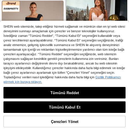
SHEIN web sitemizde, talep ettiğiniz hizmeti sağlamak ve mümkün olan en iyi web sitesi
deneyimini sunmayı amaçlamak için çerezler ve benzer teknolojiler kullanıyoruz.
İstediğiniz zaman “Tümünü Reddet”, “Tümünü Kabul Et” seçeneğini kullanabilir veya
çerez tercihlerinizi ayarlayabilirsiniz. “Tümünü Kabul Et” seçeneğini seçtiğinizde, trafiği
analiz etmemize, gelişmiş işlevsellik sunmamıza ve SHEIN ile alışveriş deneyiminizi
tamamlamak için içeriği ve reklamları kişiselleştirmemize yardımcı olan tüm isteğe bağlı
çerezleri ayarlayacağız. “Tümünü Reddet” seçeneğini seçtiğinizde, web sitemizin
çalışmasını sağlayan kesinlikle gerekli çerezlerin kullanımına izin verirsiniz. Bunları
tarayıcı ayarlarınızı değiştirerek devre dışı bırakabilirsiniz, ancak bu web sitesinin
işleyişini etkileyebilir. Kullandığımız çerezler hakkında daha fazla bilgi edinmek ve isteğe
bağlı çerez ayarlarınızı ayarlamak için lütfen “Çerezleri Yönet” seçeneğini seçin.
Topladığımız verileri nasıl işlediğimiz hakkında daha fazla bilgi için
Gizlilik Politikamızı
D&M Yırtmaçlı Payetli Askılı Elbise,
görmek için buraya tıklayın.
1.864
Zarif Resmi Gece Elbisesi, Mezuniy
,11TL
En Çok Satanlar
Ever-Pretty POP
et, Akşam Yemeği Partisi, Düğün Da
Tümünü Reddet
EVERPRETTY Şık Orta Boy Asi
NEW
vetlisi İçin Bahar ve Güz Elbisesi
metrik Omuzlu Düz Siyah Gece Elbi
10 kaldı
sesi, Resmi Davetler, Akşam Yemeği
3.590
,48TL
Partileri, Toplantılar ve Düğünler İçi
Tümünü Kabul Et
n Misafir Elbisesi
Çerezleri Yönet
SEPETE EKLE