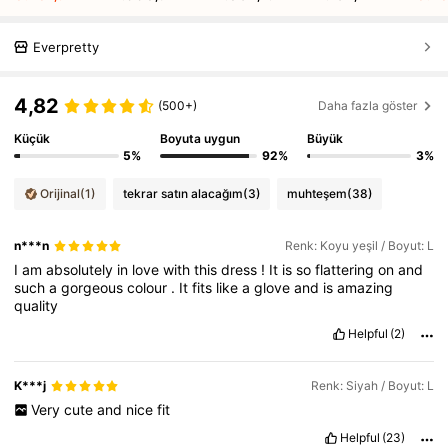
Everpretty
4,82
(500+)
Daha fazla göster
Küçük
Boyuta uygun
Büyük
5%
92%
3%
Orijinal
(1)
tekrar satın alacağım
(3)
muhteşem
(38)
n***n
Renk: Koyu yeşil / Boyut: L
I
am
absolutely
in
love
with
this
dress
!
It
is
so
flattering
on
and
such
a
gorgeous
colour
.
It
fits
like
a
glove
and
is
amazing
quality
Helpful
(2)
K***j
Renk: Siyah / Boyut: L
Very
cute
and
nice
fit
Helpful
(23)