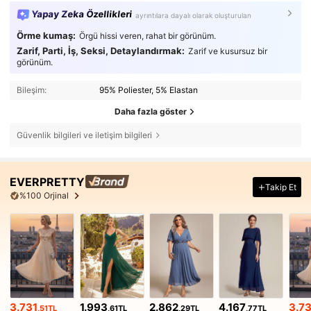
Yapay Zeka Özellikleri
ayrıntılara dayalı olarak oluşturulan
Örme kumaş:
Örgü hissi veren, rahat bir görünüm.
Zarif, Parti, İş, Seksi, Detaylandırmak:
Zarif ve kusursuz bir
görünüm.
Bileşim:
95% Poliester, 5% Elastan
Daha fazla göster
Güvenlik bilgileri ve iletişim bilgileri
EVERPRETTY
Takip Et
%100 Orjinal
3.731
1.993
2.862
4.167
3.73
,51TL
,61TL
,29TL
,77TL