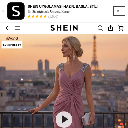
SHEIN UYGULAMASI-HAZIR, BAŞLA, STİL!
×
AL
İlk Siparişinizde Ücretsiz Kargo
(5,000)