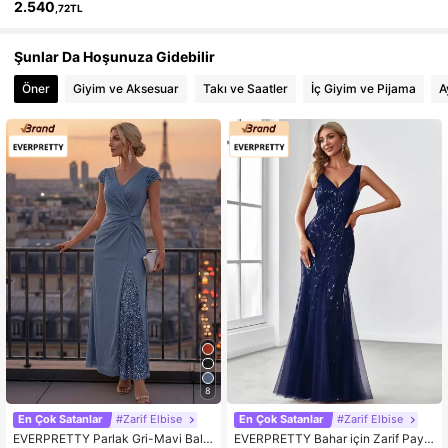
2.540
,72TL
Şunlar Da Hoşunuza Gidebilir
Öner
Giyim ve Aksesuar
Takı ve Saatler
İç Giyim ve Pijama
A
8
En Çok Satanlar
#Zarif Elbise
En Çok Satanlar
#Zarif Elbise
EVERPRETTY Parlak Gri-Mavi Balo
EVERPRETTY Bahar için Zarif Paye