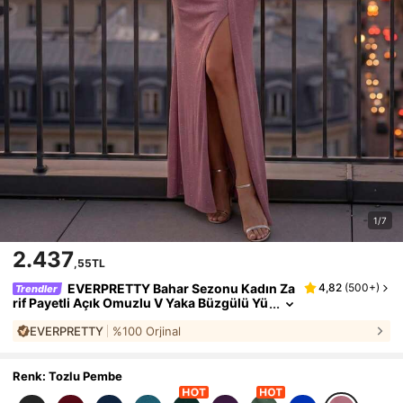
1/7
2.437
,55TL
EVERPRETTY Bahar Sezonu Kadın Za
4,82
(
500+
)
Trendler
rif Payetli Açık Omuzlu V Yaka Büzgülü Yü
ksek Bel Balık Kesim Maxi Elbise, Resmi A
EVERPRETTY
%100 Orjinal
kşam Yemeği, Doğum Günü Partisi, Tatil Partis
i Düğün
Renk: Tozlu Pembe