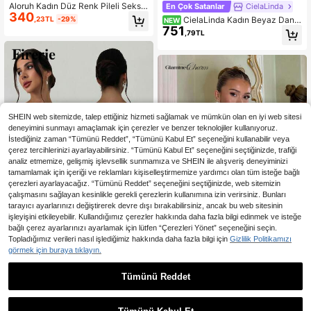
Aloruh Kadın Düz Renk Pileli Seksi
En Çok Satanlar
CielaLinda
340
Çok Amaçlı Randevu ve Seyahat İçi
CielaLinda Kadın Beyaz Dante
,23TL
-29%
NEW
n Boyundan Bağlamalı Üst
751
l Boho Bluz, İspanyol Kol Düğmeli Ö
,79TL
n Üst, Uzun Kollu Romantik Gömlek
SHEIN web sitemizde, talep ettiğiniz hizmeti sağlamak ve mümkün olan en iyi web sitesi
deneyimini sunmayı amaçlamak için çerezler ve benzer teknolojiler kullanıyoruz.
İstediğiniz zaman “Tümünü Reddet”, “Tümünü Kabul Et” seçeneğini kullanabilir veya
çerez tercihlerinizi ayarlayabilirsiniz. “Tümünü Kabul Et” seçeneğini seçtiğinizde, trafiği
analiz etmemize, gelişmiş işlevsellik sunmamıza ve SHEIN ile alışveriş deneyiminizi
tamamlamak için içeriği ve reklamları kişiselleştirmemize yardımcı olan tüm isteğe bağlı
çerezleri ayarlayacağız. “Tümünü Reddet” seçeneğini seçtiğinizde, web sitemizin
çalışmasını sağlayan kesinlikle gerekli çerezlerin kullanımına izin verirsiniz. Bunları
tarayıcı ayarlarınızı değiştirerek devre dışı bırakabilirsiniz, ancak bu web sitesinin
işleyişini etkileyebilir. Kullandığımız çerezler hakkında daha fazla bilgi edinmek ve isteğe
bağlı çerez ayarlarınızı ayarlamak için lütfen “Çerezleri Yönet” seçeneğini seçin.
Topladığımız verileri nasıl işlediğimiz hakkında daha fazla bilgi için
Gizlilik Politikamızı
En Çok Satanlar
#Heykelsi Dokular
görmek için buraya tıklayın.
Firerie Kadınlar için Zarif Dokulu Ça
En Çok Satanlar
Glamine Charm
267
praz Askılı, Sırtı Açık, Bağcıklı Askılı
Tümünü Reddet
Glamine Charm Kadınlar için Çiçek
,24TL
Bluz, İlkbahar/Yaz, Plaj, Günlük Kull
Desenli Günlük Kullanıma Uygun Ç
22 kaldı
anım, Şık, Seksi, Tatil, Boho, Hawai
ok Yönlü Bluz
655
i, Müzik Festivali, İş İçin Uygundur
,76TL