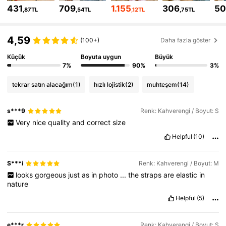
2.4M Takipçiler
4,82
431
709
1.155
306
50
,87TL
,54TL
,12TL
,75TL
2.4M Takipçiler
4,82
4,59
(100+)
Daha fazla göster
2.4M Takipçiler
4,82
Küçük
Boyuta uygun
Büyük
7%
90%
3%
2.4M Takipçiler
4,82
tekrar satın alacağım
(1)
hızlı lojistik
(2)
muhteşem
(14)
2.4M Takipçiler
4,82
s***9
Renk: Kahverengi / Boyut: S
Very
nice
quality
and
correct
size
Helpful
(10)
S***i
Renk: Kahverengi / Boyut: M
looks
gorgeous
just
as
in
photo
...
the
straps
are
elastic
in
nature
Helpful
(5)
e***r
Renk: Kahverengi / Boyut: S