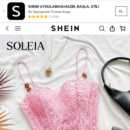
SHEIN UYGULAMASI-HAZIR, BAŞLA, STİL!
×
AL
İlk Siparişinizde Ücretsiz Kargo
(5,000)