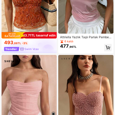
13,71TL tasarruf edin
Attriella Yazlık Taşlı Parlak Pembe
Günlük Düğün Ziyafet Parti Tatil As
6 kaldı
493
,88TL
-3%
kılı Zarif Kadın Atlet
477
,96TL
Trendler
Swim Vcay