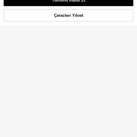
Tümünü Kabul Et
Çerezleri Yönet
SEPETE EKLE