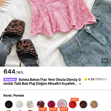
1/6
644
,78TL
Soleia Bahar/Yaz Yeni Okula Dönüş G
4,59
(
100+
)
Trendler
ünlük Tatil Batı Plaj Düğün Misafiri Kıyafeti
Mezuniyet Brunch Kadın Giyim St. Patric
k's Day Bahar Tatili Paskalya Müzik Festivali Za
rif Bohem Tropikal Dokulu Boncuk Süslemeli S
Renk: Pembe
ırt Dekolteli Bağlamalı Randevu Sevgililer Gün
ü Pembe Kadın Atlet Üst