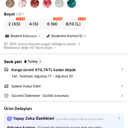
Boyut
US
31 left
30 left
6 left
2
(XS)
4
(S)
6
(M)
8/10
(L)
Bedent Kılavuzu
Bedenimi Kontrol Et
90%
bunun boyuta uygun olduğunu buldu
Bedeniniz değil mi? Bize söyle
Sevk yeri
Turkey
Kargo ücreti 470,74TL kadar düşük
Tah. Teslimat:
Ağustos 17 - Ağustos 20
İadeler Kabul Edilir
Güvenli Ödemeler · Gizlilik koruması
Ürün Detayları
Yapay Zeka Özellikleri
ayrıntılara dayalı olarak oluşturulan
dokuma kumaş:
Düzenli bir görünüm sunan dokuma doku.