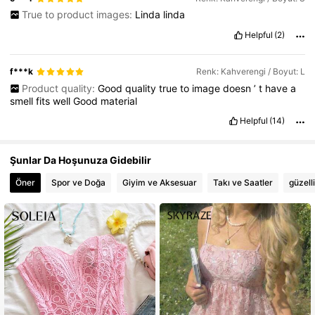
True to product images:
Linda
linda
Helpful
(2)
f***k
Renk: Kahverengi / Boyut: L
Product quality:
Good
quality
true
to
image
doesn
’
t
have
a
smell
fits
well
Good
material
Helpful
(14)
Şunlar Da Hoşunuza Gidebilir
Öner
Spor ve Doğa
Giyim ve Aksesuar
Takı ve Saatler
güzell