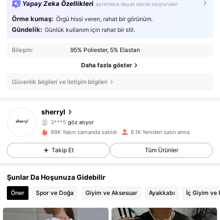
Yapay Zeka Özellikleri
ayrıntılara dayalı olarak oluşturulan
Örme kumaş:
Örgü hissi veren, rahat bir görünüm.
Gündelik:
Günlük kullanım için rahat bir stil.
Bileşim:
95% Poliester, 5% Elastan
Daha fazla göster
Güvenlik bilgileri ve iletişim bilgileri
3.1K Takipçiler
4,73
sherryl
3***5
göz atıyor
3.1K Takipçiler
4,73
99K Yakın zamanda satıldı
6.1K Yeniden satın alma
3.1K Takipçiler
4,73
Takip Et
Tüm Ürünler
3.1K Takipçiler
4,73
Şunlar Da Hoşunuza Gidebilir
Öner
Spor ve Doğa
Giyim ve Aksesuar
Ayakkabı
İç Giyim ve
3.1K Takipçiler
4,73