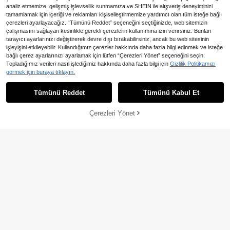
analiz etmemize, gelişmiş işlevsellik sunmamıza ve SHEIN ile alışveriş deneyiminizi
tamamlamak için içeriği ve reklamları kişiselleştirmemize yardımcı olan tüm isteğe bağlı
çerezleri ayarlayacağız. “Tümünü Reddet” seçeneğini seçtiğinizde, web sitemizin
4
çalışmasını sağlayan kesinlikle gerekli çerezlerin kullanımına izin verirsiniz. Bunları
tarayıcı ayarlarınızı değiştirerek devre dışı bırakabilirsiniz, ancak bu web sitesinin
INAWLY Kadın Yazlık Mektup Baskıl
ı Rahat Bol Kesim Yuvarlak Yaka Kı
işleyişini etkileyebilir. Kullandığımız çerezler hakkında daha fazla bilgi edinmek ve isteğe
385
,22TL
sa Kollu Tişört
bağlı çerez ayarlarınızı ayarlamak için lütfen “Çerezleri Yönet” seçeneğini seçin.
En Çok Satanlar
Livesso
Topladığımız verileri nasıl işlediğimiz hakkında daha fazla bilgi için
Gizlilik Politikamızı
Livesso Tall Kadın Yuvarlak Yaka Kı
görmek için buraya tıklayın.
sa Kollu Bol Urban Günlük Yazlık Pu
395
,65TL
-12%
llover Tişört
Tümünü Reddet
Tümünü Kabul Et
Çerezleri Yönet
SEPETE EKLE
Kadın Seksi Yazlık Dantel Yama İnc
e Askılı Üst, Kadın Günlük Tatil Şık