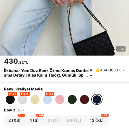
1/13
430
,22TL
İlkbahar Yeni Düz Renk Örme Kumaş Dantel Y
4,74
(
1000+
)
ama Detaylı Kısa Kollu Tişört, Günlük, Sp
or, Ofis Giyim, İlkbahar/Yaz İçin
Renk: Kraliyet Mavisi
Boyut
US
2 left
2 left
7 left
2
(XS)
4
(S)
6
(M)
8/10
(L)
12
(XL)