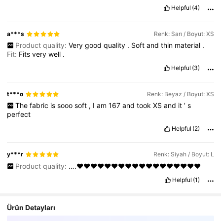
Helpful
(4)
a***s
Renk: Sarı / Boyut: XS
Product quality:
Very
good
quality
.
Soft
and
thin
material
.
Fit:
Fits
very
well
.
Helpful
(3)
t***o
Renk: Beyaz / Boyut: XS
The
fabric
is
sooo
soft
,
I
am
167
and
took
XS
and
it
’
s
perfect
Helpful
(2)
y***r
Renk: Siyah / Boyut: L
Product quality:
….❤️❤️❤️❤️❤️❤️❤️❤️❤️❤️❤️❤️❤️❤️❤️❤️❤️❤️
Helpful
(1)
Ürün Detayları