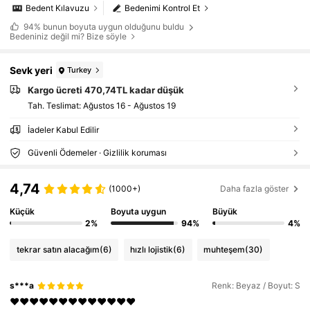
Bedent Kılavuzu
Bedenimi Kontrol Et
94%
bunun boyuta uygun olduğunu buldu
Bedeniniz değil mi? Bize söyle
Sevk yeri
Turkey
Kargo ücreti 470,74TL kadar düşük
Tah. Teslimat:
Ağustos 16 - Ağustos 19
İadeler Kabul Edilir
Güvenli Ödemeler · Gizlilik koruması
4,74
(1000+)
Daha fazla göster
Küçük
Boyuta uygun
Büyük
2%
94%
4%
tekrar satın alacağım
(6)
hızlı lojistik
(6)
muhteşem
(30)
s***a
Renk: Beyaz / Boyut: S
❤️❤️❤️❤️❤️❤️❤️❤️❤️❤️❤️❤️❤️