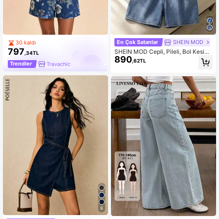
En Çok Satanlar
SHEIN MOD
30 kaldı
797
SHEIN MOD Cepli, Pileli, Bol Kesim
,34TL
890
Kadın Kot Tulum
,62TL
Trendler
Travachic
6