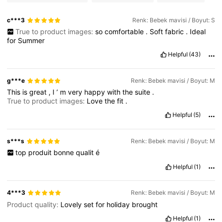
c***3
Renk: Bebek mavisi / Boyut: S
True to product images:
so
comfortable
.
Soft
fabric
.
Ideal
for
Summer
Helpful
(43)
g***e
Renk: Bebek mavisi / Boyut: M
This
is
great
,
I
’
m
very
happy
with
the
suite
.
True to product images:
Love
the
fit
.
Helpful
(5)
s***s
Renk: Bebek mavisi / Boyut: M
top
produit
bonne
qualit
é
Helpful
(1)
4***3
Renk: Bebek mavisi / Boyut: M
Product quality:
Lovely
set
for
holiday
brought
Helpful
(1)