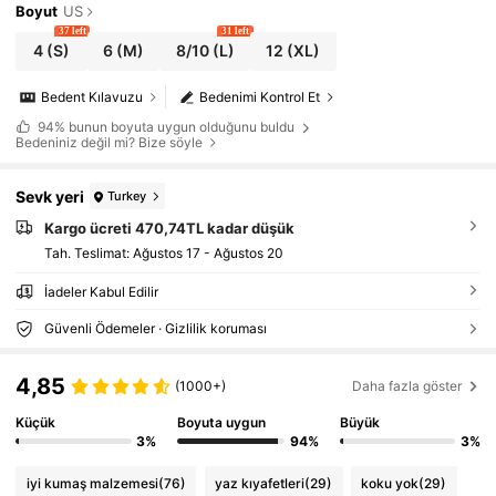
Boyut
US
37 left
31 left
4
(S)
6
(M)
8/10
(L)
12
(XL)
Bedent Kılavuzu
Bedenimi Kontrol Et
94%
bunun boyuta uygun olduğunu buldu
Bedeniniz değil mi? Bize söyle
Sevk yeri
Turkey
Kargo ücreti 470,74TL kadar düşük
Tah. Teslimat:
Ağustos 17 - Ağustos 20
İadeler Kabul Edilir
Güvenli Ödemeler · Gizlilik koruması
4,85
(1000+)
Daha fazla göster
Küçük
Boyuta uygun
Büyük
3%
94%
3%
iyi kumaş malzemesi
(76)
yaz kıyafetleri
(29)
koku yok
(29)