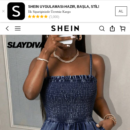
SHEIN UYGULAMASI-HAZIR, BAŞLA, STİL!
×
AL
İlk Siparişinizde Ücretsiz Kargo
(5,000)