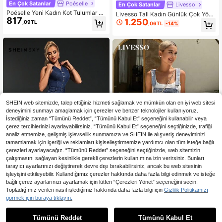
En Çok Satanlar
Poéselle
En Çok Satanlar
Livesso
Poéselle Yeni Kadın Kot Tulumlar ve
Livesso Tall Kadın Günlük Çok Yönl
817
Tulumlar Sarma Yan Bel Bağlamalı
1.250
ü Kot Pantolon, Cepli ve Düğmeli
,09TL
,06TL
-14%
Kolsuz Tulum Sonbahar Giyimleri K
oyu Mavi Fransız Şık Giysiler Bir Ra
ndevuya Çıkmak İçin
SHEIN web sitemizde, talep ettiğiniz hizmeti sağlamak ve mümkün olan en iyi web sitesi
deneyimini sunmayı amaçlamak için çerezler ve benzer teknolojiler kullanıyoruz.
İstediğiniz zaman “Tümünü Reddet”, “Tümünü Kabul Et” seçeneğini kullanabilir veya
çerez tercihlerinizi ayarlayabilirsiniz. “Tümünü Kabul Et” seçeneğini seçtiğinizde, trafiği
analiz etmemize, gelişmiş işlevsellik sunmamıza ve SHEIN ile alışveriş deneyiminizi
tamamlamak için içeriği ve reklamları kişiselleştirmemize yardımcı olan tüm isteğe bağlı
çerezleri ayarlayacağız. “Tümünü Reddet” seçeneğini seçtiğinizde, web sitemizin
çalışmasını sağlayan kesinlikle gerekli çerezlerin kullanımına izin verirsiniz. Bunları
tarayıcı ayarlarınızı değiştirerek devre dışı bırakabilirsiniz, ancak bu web sitesinin
işleyişini etkileyebilir. Kullandığımız çerezler hakkında daha fazla bilgi edinmek ve isteğe
bağlı çerez ayarlarınızı ayarlamak için lütfen “Çerezleri Yönet” seçeneğini seçin.
En Çok Satanlar
SHEIN SXY
En Çok Satanlar
#Günlük Tulumlar
Topladığımız verileri nasıl işlediğimiz hakkında daha fazla bilgi için
Gizlilik Politikamızı
SHEIN SXY Sırtsız Cep Sade Günde
Livesso Kadınların Eskitilmiş Düz R
görmek için buraya tıklayın.
1.925
lik Kadın Kot Tulumlar ve Tulumlar
1.360
enk Günlük Kot Salopet, Yaz
,02TL
,90TL
Tümünü Reddet
Tümünü Kabul Et