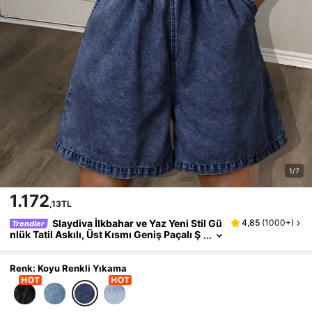
1/7
1.172
,13TL
Slaydiva İlkbahar ve Yaz Yeni Stil Gü
4,85
(
1000+
)
Trendler
nlük Tatil Askılı, Üst Kısmı Geniş Paçalı Ş
ortlu Açık Mavi Yıkanmış Kot Kadın Kot T
ulum - M
Renk: Koyu Renkli Yıkama