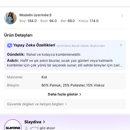
Modelin üzerinde:
S
Boy:
164.0
Büst:
94.0
Bel:
69.0
Kalça:
114.0
Ürün Detayları
Yapay Zeka Özellikleri
ayrıntılara dayalı olarak oluşturulan
Gündelik:
Rahat ve kolayca kombinlenebilir.
Askılı:
Hafif ve şık askılı bluzlar, sıcak yaz günleri veya katmanlı
kombinler için çok yönlü bir seçenek sunar; stil sahibi bireyler için zarif
ve nefes alabilen bir konfor sağlar.
Malzeme:
Kot
Bileşim:
60% Pamuk, 25% Poliester, 15% Viskoz
Daha fazla göster
Güvenlik bilgileri ve iletişim bilgileri
1.1M Takipçiler
4,85
Slaydiva
a***6
göz atıyor
1.1M Takipçiler
4,85