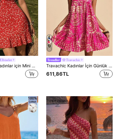
17
Elbiseler
Travachic
Trendler
KARISMINA Kadınlar için Mini Örme Baskılı Elbise, Tatil Stili, İlkbahar/Yaz
Travachic Kadınlar İçin Günlük Tatil Plaj Baskılı Mini Elbise
611,86TL