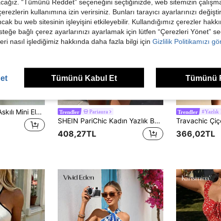
acağız. “Tümünü Reddet” seçeneğini seçtiğinizde, web sitemizin çalışm
 çerezlerin kullanımına izin verirsiniz. Bunları tarayıcı ayarlarınızı değişt
ancak bu web sitesinin işleyişini etkileyebilir. Kullandığımız çerezler hak
steğe bağlı çerez ayarlarınızı ayarlamak için lütfen “Çerezleri Yönet” s
eri nasıl işlediğimiz hakkında daha fazla bilgi için
Gizlilik Politikamızı g
et
Tümünü Kabul Et
Tümünü 
24
9
Çiçek Baskılı İnce Askılı Mini Elbise - Pembe/Kırmızı/Turuncu/Mor Çiçekler, Yeşil Yapraklar, Katlı Fırfırlı Etek Ucu, A Kesim, Yazlık Plaj Stili, Zarif, Bohem Şık
Pariaura
#Yazlık 
Trendler
Trendler
SHEIN PariChic Kadın Yazlık Boyundan Bağlamalı Dik Yakalı Büzgülü Bel Kolsuz Kısa Elbise / Randevu ve Akşam Yemeği / Olgun Parti / Günlük Sokak Giyimi Zarif Zayıf Gösteren Elbise
408,27TL
366,02TL