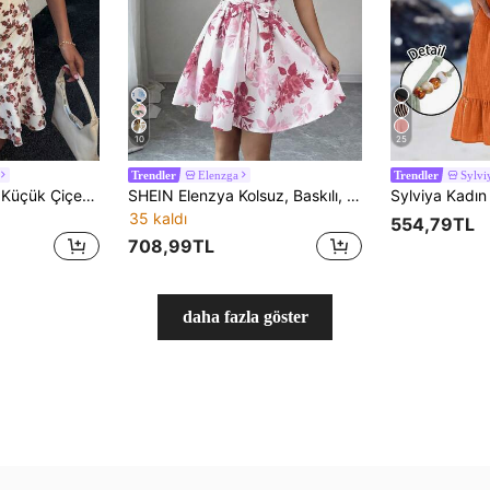
10
25
Elenzga
Sylvi
Trendler
Trendler
DAZY Kadınlar için Küçük Çiçekli Askısız Mini Elbise, Tatil Stili, İlkbahar/Yaz Boho Güneş Elbiseleri
SHEIN Elenzya Kolsuz, Baskılı, Belden Oturan ve Etekleri Genişleyen, Zarif, Romantik, Çiçek Desenli Kadın Elbisesi
35 kaldı
554,79TL
708,99TL
daha fazla göster