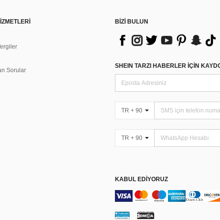
İZMETLERİ
BİZİ BULUN
rgiler
n
SHEIN TARZI HABERLER IÇIN KAY
an Sorular
TR + 90
TR + 90
KABUL EDIYORUZ