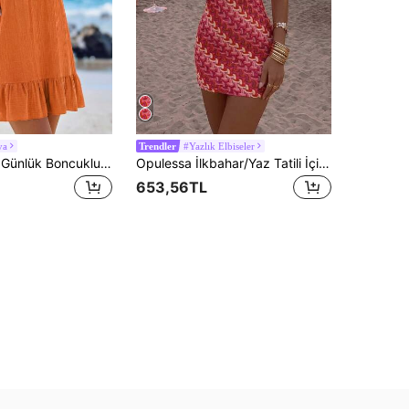
ya
#Yazlık Elbiseler
Trendler
Sylviya Kadın Günlük Boncuklu Askılı Tatil Elbisesi
Opulessa İlkbahar/Yaz Tatili İçin Örgü Çizgili Tek Omuzlu Mini Elbise Kadınlar İçin
653,56TL