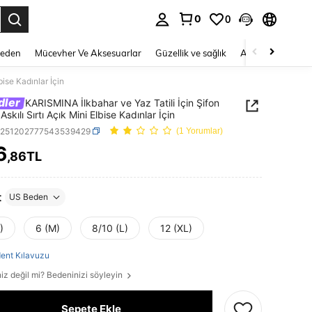
0
0
 to select.
Beden
Mücevher Ve Aksesuarlar
Güzellik ve sağlık
Ayakkabı
Ev T
bise Kadınlar İçin
dler
KARISMINA İlkbahar ve Yaz Tatili İçin Şifon
 Askılı Sırtı Açık Mini Elbise Kadınlar İçin
z251202777543539429
(1 Yorumlar)
6
,86TL
ICE AND AVAILABILITY
t
US Beden
)
6 (M)
8/10 (L)
12 (XL)
ent Kılavuzu
iz değil mi? Bedeninizi söyleyin
Sepete Ekle