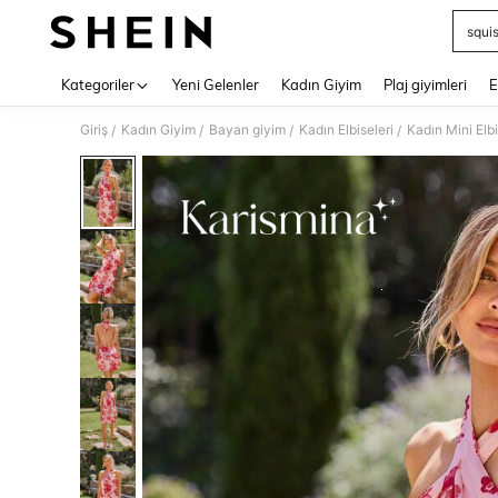
squi
Use up 
Kategoriler
Yeni Gelenler
Kadın Giyim
Plaj giyimleri
E
Giriş
Kadın Giyim
Bayan giyim
Kadın Elbiseleri
Kadın Mini Elbi
/
/
/
/