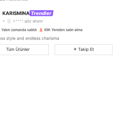
4,79
659
103K
KARISMINA
Trendler
k***1
göz atıyor
4,79
659
103K
 Yakın zamanda satıldı
49K Yeniden satın alma
less style and endless charisma
4,79
659
103K
Tüm Ürünler
Takip Et
4,79
659
103K
4,79
659
103K
4,79
659
103K
4,79
659
103K
4,79
659
103K