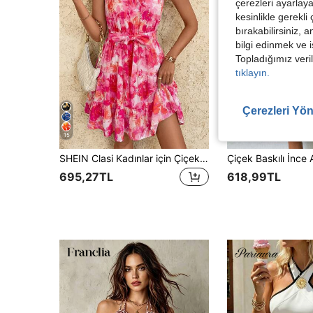
çerezleri ayarlay
kesinlikle gerekli
bırakabilirsiniz, 
bilgi edinmek ve i
Topladığımız veril
tıklayın.
Çerezleri Yön
15
5
SHEIN Clasi Kadınlar için Çiçek Desenli, Önden Bağlamalı Elbise, Plaj Tatili İçin Uygun
695,27TL
618,99TL