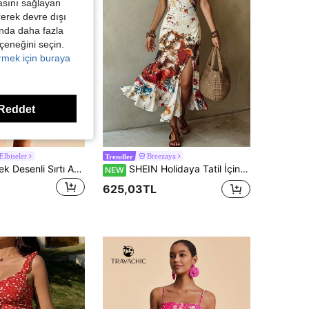
asını sağlayan
irerek devre dışı
kında daha fazla
eçeneğini seçin.
örmek için buraya
Reddet
Elbiseler
Breezaya
Trendler
Travachic Çiçek Desenli Sırtı Açık Askılı Mini Elbise, Rahat Tatil Stili, Bohem Giysiler
SHEIN Holidaya Tatil İçin Zarif Batik Desenli Yırtmaçlı Askılı Elbise
NEW
625,03TL