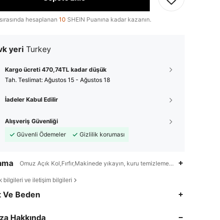
sırasında hesaplanan
10
SHEIN Puanına kadar kazanın.
k yeri
Turkey
Kargo ücreti 470,74TL kadar düşük
Tah. Teslimat:
Ağustos 15 - Ağustos 18
İadeler Kabul Edilir
Alışveriş Güvenliği
Güvenli Ödemeler
Gizlilik koruması
lama
Omuz Açık Kol,Fırfır,Makinede yıkayın, kuru temizleme yapmayın, yumuşa
bilgileri ve iletişim bilgileri
t Ve Beden
4,79
659
103K
za Hakkında
4,79
659
103K