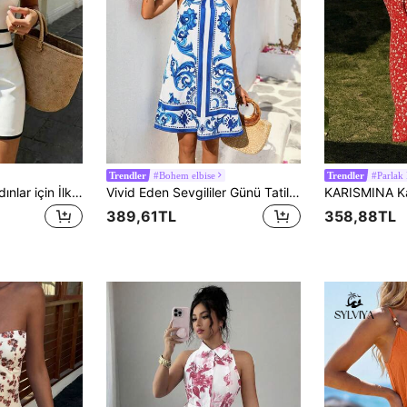
#Bohem elbise
#Parlak 
Trendler
Trendler
SHEIN PariChic Kadınlar için İlkbahar/Yaz Sezonu İçin Uygun, Askılı, Renk Bloklu, Sırtı Açık, Belden Sıkılaştırılmış, Seksi, Zarif, Günlük, Lüks Vücuda Oturan Mini Elbise
Vivid Eden Sevgililer Günü Tatil Buluşması Elbisesi, Tatil Eğlencesi Konumlandırma Çiçek Askılı Boyun Salıncak Kadın Elbisesi, Tatil Yaz Plaj Elbisesi, Okula Dönüş Elbisesi, Çok Basit Elbise, Ofis Elbisesi, Eski Para Elbisesi, Öğretmen Elbisesi, Buluşma Elbisesi, Müzik Festivaline Katılmak İçin Dışarı Çıkma Elbisesi, Güneş Elbisesi
389,61TL
358,88TL