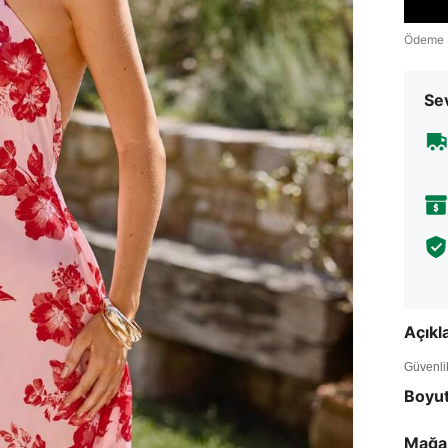
Ödeme 
Sev
Açık
Güvenlik 
Boyu
Mağa