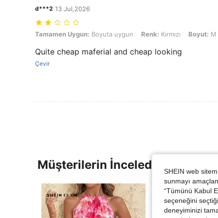
d***2
13 Jul,2026
Tamamen Uygun: Boyuta uygun, Renk: Kırmızı, Boyut: M
Tamamen Uygun:
Boyuta uygun
Renk:
Kırmızı
Boyut:
M
Quite cheap maferial and cheap looking
Çevir
Müşterilerin İncelediği Diğer Ür
SHEIN web sitemiz
sunmayı amaçlamak
“Tümünü Kabul Et”
seçeneğini seçtiği
deneyiminizi tama