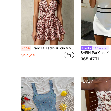
Franclia Kadınlar için V yakalı, ince askılı, sırtı açık, belden bağlamalı elbise
Pariaura
-46%
Trendler
354,49TL
365,47TL