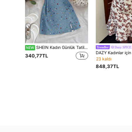
13
SHEIN Kadın Günlük Tatil Denim Efektli Taş Baskılı U Yaka Sırtı Açık Mini Elbise, Günlük İşe Gidiş İçin, Desteksiz
Dazy SPICE
NEW
Trendler
340,77TL
23 kaldı
848,37TL