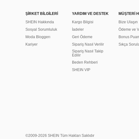
ŞİRKET BİLGİLERİ
YARDIM VE DESTEK
MÜŞTERİ H
SHEIN Hakkında
Kargo Bilgisi
Bize Ulaşın
Sosyal Sorumluluk
İadeler
Ödeme ve Ve
Moda Bloggerı
Geri Ödeme
Bonus Pua
Kariyer
Sipariş Nasıl Verilir
Sıkça Sorul
Sipariş Nasıl Takip
Edilir
Beden Rehberi
SHEIN VIP
©2009-2026 SHEIN Tüm Hakları Saklıdır