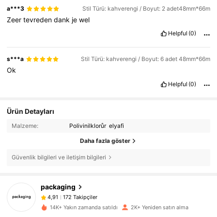
a***3
Stil Türü: kahverengi / Boyut: 2 adet48mm*66m
Zeer
tevreden
dank
je
wel
Helpful
(0)
s***a
Stil Türü: kahverengi / Boyut: 6 adet 48mm*66m
Ok
Helpful
(0)
Ürün Detayları
Malzeme:
Polivinilklorůr elyafi
Daha fazla göster
Güvenlik bilgileri ve iletişim bilgileri
172 Takipçiler
4,91
packaging
172 Takipçiler
4,91
s***2
1 gün önce
'i takip etti
172 Takipçiler
4,91
14K+ Yakın zamanda satıldı
2K+ Yeniden satın alma