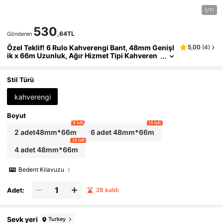
1/11
530
,64TL
Gönderen
Özel Teklif! 6 Rulo Kahverengi Bant, 48mm Genişl
5,00
(
4
)
ik x 66m Uzunluk, Ağır Hizmet Tipi Kahveren
gi Paketleme Bandı, Paketler, Kutular ve Karto
nlar İçin Uygun | Kahverengi Yapışkanlı Paketlem
e Bandı, Okula Dönüş İçin Temel İhtiyaç
Stil Türü
kahverengi
Boyut
8 left
10 left
2 adet48mm*66m
6 adet 48mm*66m
10 left
4 adet 48mm*66m
Bedent Kılavuzu
Adet:
28 kaldı
Sevk yeri
Turkey