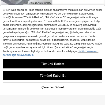
SHEIN web sitemizde, talep ettiğiniz hizmeti sağlamak ve mümkün olan en iyi web sitesi
deneyimini sunmayı amaçlamak için çerezler ve benzer teknolojiler kullanıyoruz.
Ofis Yapışkan Bant
İstediğiniz zaman “Tümünü Reddet”, “Tümünü Kabul Et” seçeneğini kullanabilir veya
122
,92TL
çerez tercihlerinizi ayarlayabilirsiniz. “Tümünü Kabul Et” seçeneğini seçtiğinizde, trafiği
analiz etmemize, gelişmiş işlevsellik sunmamıza ve SHEIN ile alışveriş deneyiminizi
tamamlamak için içeriği ve reklamları kişiselleştirmemize yardımcı olan tüm isteğe bağlı
çerezleri ayarlayacağız. “Tümünü Reddet” seçeneğini seçtiğinizde, web sitemizin
çalışmasını sağlayan kesinlikle gerekli çerezlerin kullanımına izin verirsiniz. Bunları
tarayıcı ayarlarınızı değiştirerek devre dışı bırakabilirsiniz, ancak bu web sitesinin
işleyişini etkileyebilir. Kullandığımız çerezler hakkında daha fazla bilgi edinmek ve isteğe
bağlı çerez ayarlarınızı ayarlamak için lütfen “Çerezleri Yönet” seçeneğini seçin.
Topladığımız verileri nasıl işlediğimiz hakkında daha fazla bilgi için
Gizlilik Politikamızı
görmek için buraya tıklayın.
2,75TL tasarruf edin
Tümünü Reddet
1 Rulo 60 Yard Kahverengi Kalın Pa
ketleme Bandı, Sessiz ve Güçlü Yap
245
,29TL
-1%
ışkanlı Sızdırmazlık Bandı, Taşıma,
Tümünü Kabul Et
Kargo, Hediye Paketleme, Ofis ve E
v İçin Uygun, Çok Amaçlı Tamir Ban
dı
Çerezleri Yönet
SEPETE EKLE