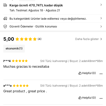
Kargo ücreti 470,74TL kadar düşük
Tah. Teslimat:
Ağustos 18 - Ağustos 21
Bu kategorideki ürünler iade edilemez veya değiştirilemez.
Güvenli Ödemeler · Gizlilik koruması
5,00
(4)
Daha fazla göster
ekonomik
(1)
l***4
Stil Türü: kahverengi / Boyut: 2 adet48mm*66m
Muchas
gracias
lo
necesitaba
Helpful
(0)
a***a
Stil Türü: kahverengi / Boyut: 2 adet48mm*66m
Great
product
,
great
price
.
Helpful
(0)