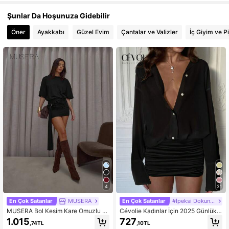
Şunlar Da Hoşunuza Gidebilir
Öner
Ayakkabı
Güzel Evim
Çantalar ve Valizler
İç Giyim ve P
4
31
En Çok Satanlar
MUSERA
En Çok Satanlar
#İpeksi Dokunuşlu Gömlek
MUSERA Bol Kesim Kare Omuzlu V
Cévolie Kadınlar İçin 2025 Günlük
ücuda Oturan Dökümlü Halka Deta
Düz Renk Uzun Kollu Dar Mini Elbis
1.015
727
,74TL
,10TL
ylı Tişört Elbise Sokak Giyim Şık Gü
e