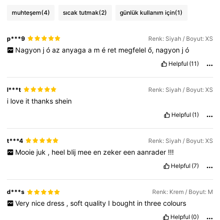
muhteşem
(4)
sıcak tutmak
(2)
günlük kullanım için
(1)
p***9
Renk: Siyah / Boyut: XS
Nagyon
j
ó
az
anyaga
a
m
é
ret
megfelel
ő,
nagyon
j
ó
Helpful
(11)
l***t
Renk: Siyah / Boyut: XS
i
love
it
thanks
shein
Helpful
(1)
t***4
Renk: Siyah / Boyut: XS
Mooie
juk
,
heel
blij
mee
en
zeker
een
aanrader
!!!
Helpful
(7)
d***s
Renk: Krem / Boyut: M
Very
nice
dress
,
soft
quality
I
bought
in
three
colours
Helpful
(0)