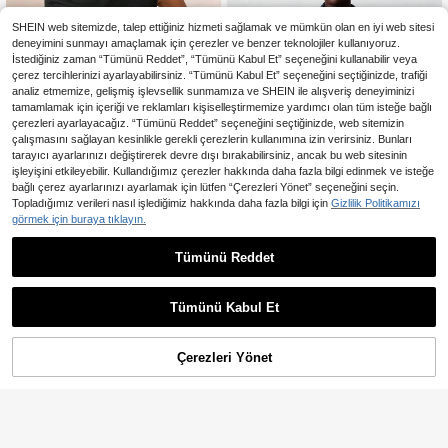
SHEIN web sitemizde, talep ettiğiniz hizmeti sağlamak ve mümkün olan en iyi web sitesi
deneyimini sunmayı amaçlamak için çerezler ve benzer teknolojiler kullanıyoruz.
İstediğiniz zaman “Tümünü Reddet”, “Tümünü Kabul Et” seçeneğini kullanabilir veya
çerez tercihlerinizi ayarlayabilirsiniz. “Tümünü Kabul Et” seçeneğini seçtiğinizde, trafiği
analiz etmemize, gelişmiş işlevsellik sunmamıza ve SHEIN ile alışveriş deneyiminizi
tamamlamak için içeriği ve reklamları kişiselleştirmemize yardımcı olan tüm isteğe bağlı
çerezleri ayarlayacağız. “Tümünü Reddet” seçeneğini seçtiğinizde, web sitemizin
çalışmasını sağlayan kesinlikle gerekli çerezlerin kullanımına izin verirsiniz. Bunları
tarayıcı ayarlarınızı değiştirerek devre dışı bırakabilirsiniz, ancak bu web sitesinin
işleyişini etkileyebilir. Kullandığımız çerezler hakkında daha fazla bilgi edinmek ve isteğe
bağlı çerez ayarlarınızı ayarlamak için lütfen “Çerezleri Yönet” seçeneğini seçin.
Topladığımız verileri nasıl işlediğimiz hakkında daha fazla bilgi için
Gizlilik Politikamızı
7
görmek için buraya tıklayın.
En Çok Satanlar
Zivah
En Çok Satanlar
Aveloria Modichic
Tümünü Reddet
Zivah 2025 İlkbahar/Yaz Yeni Müzi
Aveloria Modichic Sevgililer Günü/B
k Festivali, Paskalya, Aziz Patrick
ahar Şık Seyahat Ofisi Klasik Çizgili
20 kaldı
467
,54TL
Günü, Western, Göçebe, Doğum Gü
Canlı Renk Büyük Boy Hırka ve Dar
1.009
nü Partisi, Mezuniyet, Kampüs Stili,
ve Kloş Mini Elbise Takımı, Kadın İlk
,70TL
Tümünü Kabul Et
Öğrenci Giyimi, Günlük Giyim, Her Ş
bahar Sonbahar Giyim
eye Uygun Çok Yönlü, Eğlence, Sey
ahat, Plaj, Güneşlenme, Moda, Düş
ük Omuz, Asimetrik, Keten Dokulu,
Çerezleri Yönet
SEPETE EKLE
%40% İNDİRİM!
Haki Kadın Kısa Elbise