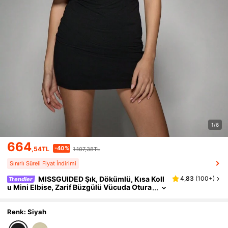
1/6
664
-40%
,54TL
1.107,38TL
Sınırlı Süreli Fiyat İndirimi
MISSGUIDED Şık, Dökümlü, Kısa Koll
4,83
(
100+
)
Trendler
u Mini Elbise, Zarif Büzgülü Vücuda Otura
n Tasarım, Parti, Akşam Yemeği, Kulüp Ge
cesi, Özel Günler İçin Mükemmel
Renk: Siyah