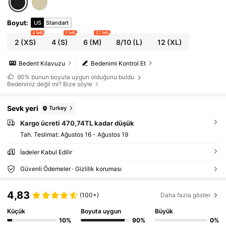
Boyut
:
US
Standart
4 left
3 left
12 left
2
(XS)
4
(S)
6
(M)
8/10
(L)
12
(XL)
Bedent Kılavuzu
Bedenimi Kontrol Et
90%
bunun boyuta uygun olduğunu buldu
Bedeniniz değil mi? Bize söyle
Sevk yeri
Turkey
Kargo ücreti 470,74TL kadar düşük
Tah. Teslimat:
Ağustos 16 - Ağustos 19
İadeler Kabul Edilir
Güvenli Ödemeler · Gizlilik koruması
4,83
(100+)
Daha fazla göster
Küçük
Boyuta uygun
Büyük
10%
90%
0%