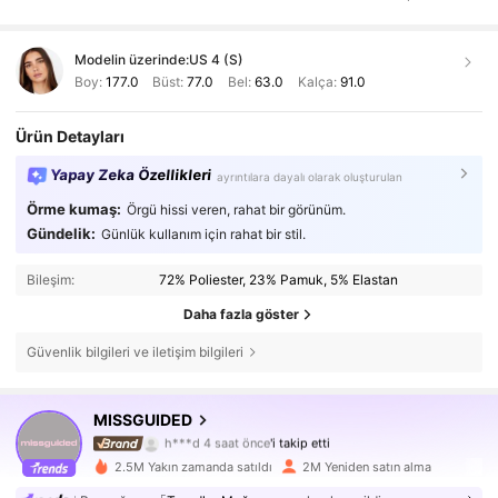
Modelin üzerinde:
US 4 (S)
Boy:
177.0
Büst:
77.0
Bel:
63.0
Kalça:
91.0
Ürün Detayları
Yapay Zeka Özellikleri
ayrıntılara dayalı olarak oluşturulan
Örme kumaş:
Örgü hissi veren, rahat bir görünüm.
Gündelik:
Günlük kullanım için rahat bir stil.
Bileşim:
72% Poliester, 23% Pamuk, 5% Elastan
Daha fazla göster
Güvenlik bilgileri ve iletişim bilgileri
MISSGUIDED
3M Takipçiler
4,83
h***d
4 saat önce
'i takip etti
m***a
göz atıyor
2.5M Yakın zamanda satıldı
2M Yeniden satın alma
3M Takipçiler
4,83