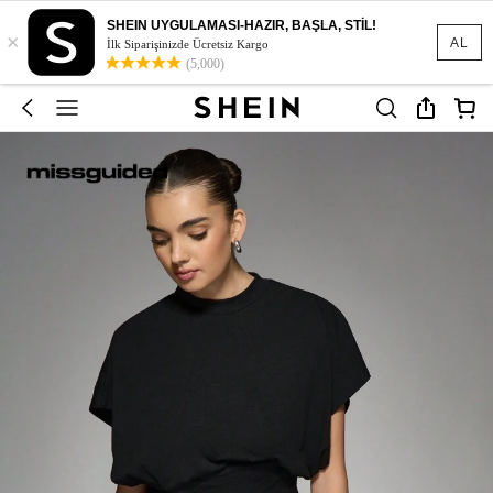
SHEIN UYGULAMASI-HAZIR, BAŞLA, STİL!
×
AL
İlk Siparişinizde Ücretsiz Kargo
(5,000)