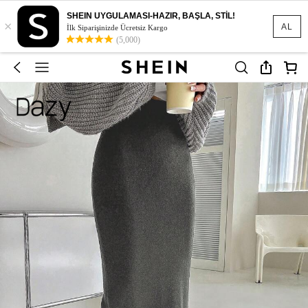
SHEIN UYGULAMASI-HAZIR, BAŞLA, STİL!
×
AL
İlk Siparişinizde Ücretsiz Kargo
(5,000)