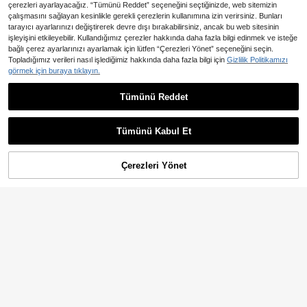
çerezleri ayarlayacağız. “Tümünü Reddet” seçeneğini seçtiğinizde, web sitemizin
çalışmasını sağlayan kesinlikle gerekli çerezlerin kullanımına izin verirsiniz. Bunları
tarayıcı ayarlarınızı değiştirerek devre dışı bırakabilirsiniz, ancak bu web sitesinin
işleyişini etkileyebilir. Kullandığımız çerezler hakkında daha fazla bilgi edinmek ve isteğe
bağlı çerez ayarlarınızı ayarlamak için lütfen “Çerezleri Yönet” seçeneğini seçin.
Topladığımız verileri nasıl işlediğimiz hakkında daha fazla bilgi için
Gizlilik Politikamızı
görmek için buraya tıklayın.
Tümünü Reddet
En Çok Satanlar
Livesso
En Çok Satanlar
MUSERA
Livesso Kadın Sonbahar Dar Kesim
MUSERA Siyah Kürk Düşük B
NEW
1.834
750
Üst ve Etek 2 Parça Örgü Takım
el Mini Etek Kışlık Parti Günlük Eğle
,48TL
,69TL
nceli Festival Siyah Etek Kadın Giyi
Tümünü Kabul Et
m
Çerezleri Yönet
SEPETE EKLE