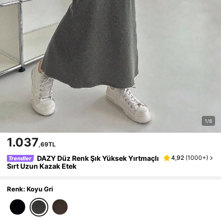
1/6
1.037
,69TL
DAZY Düz Renk Şık Yüksek Yırtmaçlı
4,92
(
1000+
)
Trendler
Sırt Uzun Kazak Etek
Renk: Koyu Gri