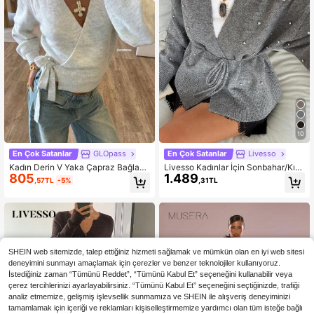
10
En Çok Satanlar
GLOpass
En Çok Satanlar
Livesso
Kadın Derin V Yaka Çapraz Bağlam
Livesso Kadınlar İçin Sonbahar/Kış
805
1.489
a Detaylı Uzun Kollu Slim Fit Bel Ot
Parlak Taşlı ve Payetli Bol İş Gündel
,57TL
-5%
,31TL
urtmalı Örme Kazak Ceket, Günlük
ik Bağcıklı Örgü Hırka, Ofis Giyimin
Kullanım ve Çok Amaçlı, Minimalist
e Uygun
Günlük Şık ve Modern Stil, Sonbah
ar/Kış Yeni Sezon
SHEIN web sitemizde, talep ettiğiniz hizmeti sağlamak ve mümkün olan en iyi web sitesi
deneyimini sunmayı amaçlamak için çerezler ve benzer teknolojiler kullanıyoruz.
İstediğiniz zaman “Tümünü Reddet”, “Tümünü Kabul Et” seçeneğini kullanabilir veya
çerez tercihlerinizi ayarlayabilirsiniz. “Tümünü Kabul Et” seçeneğini seçtiğinizde, trafiği
analiz etmemize, gelişmiş işlevsellik sunmamıza ve SHEIN ile alışveriş deneyiminizi
tamamlamak için içeriği ve reklamları kişiselleştirmemize yardımcı olan tüm isteğe bağlı