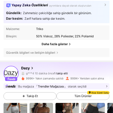
Yapay Zeka Özellikleri
ayrıntılara dayalı olarak oluşturulan
Gündelik:
Zahmetsiz çekiciliğe sahip gündelik bir görünüm.
Dar kesim:
Zarif hatlara sahip dar kesim.
Malzeme:
Triko
Bileşim:
50% Viskoz, 28% Poliester, 22% Poliamid
Daha fazla göster
Güvenlik bilgileri ve iletişim bilgileri
6.6M Takipçiler
4,86
Dazy
g***4
10 dakika önce
'i takip etti
999K+ Yakın zamanda satıldı
999K+ Yeniden satın alma
6.6M Takipçiler
4,86
Bu mağaza
「Trendler Mağazası」
olarak seçildi
Kısa Süreli Satış
Takip Et
Tüm Ürünler
6.6M Takipçiler
4,86