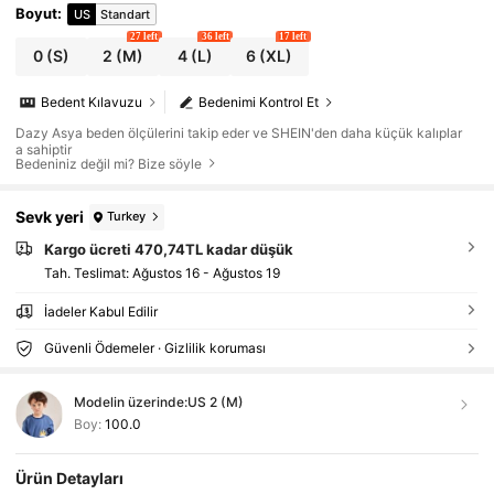
Boyut
:
US
Standart
27 left
36 left
17 left
0
(S)
2
(M)
4
(L)
6
(XL)
Bedent Kılavuzu
Bedenimi Kontrol Et
Dazy Asya beden ölçülerini takip eder ve SHEIN'den daha küçük kalıplar
a sahiptir
Bedeniniz değil mi? Bize söyle
Sevk yeri
Turkey
Kargo ücreti 470,74TL kadar düşük
Tah. Teslimat:
Ağustos 16 - Ağustos 19
İadeler Kabul Edilir
Güvenli Ödemeler · Gizlilik koruması
Modelin üzerinde:
US 2 (M)
Boy:
100.0
Ürün Detayları