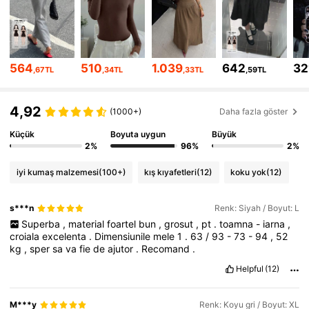
6.6M Takipçiler
4,86
6.6M Takipçiler
4,86
564
510
1.039
642
32
,67TL
,34TL
,33TL
,59TL
6.6M Takipçiler
4,86
4,92
(1000+)
Daha fazla göster
Küçük
Boyuta uygun
Büyük
6.6M Takipçiler
4,86
2%
96%
2%
iyi kumaş malzemesi
(100+)
kış kıyafetleri
(12)
koku yok
(12)
6.6M Takipçiler
4,86
s***n
Renk: Siyah / Boyut: L
Superba
,
material
foartel
bun
,
grosut
,
pt
.
toamna
-
iarna
,
croiala
excelenta
.
Dimensiunile
mele
1
.
63
/
93
-
73
-
94
,
52
6.6M Takipçiler
4,86
kg
,
sper
sa
va
fie
de
ajutor
.
Recomand
.
Helpful
(12)
6.6M Takipçiler
4,86
M***y
Renk: Koyu gri / Boyut: XL