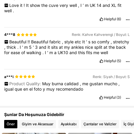
Love
it
!
It
show
the
cuve
very
well
,
I
’
m
UK
14
and
XL
fit
6.6M Takipçiler
4,86
well
.
Helpful
(6)
4***8
Renk: Kahve Kahverengi / Boyut: L
Beautiful
!!
Beautiful
fabric
,
style
etc
It
'
s
so
comfy
,
stretchy
,
thick
.
I
'
m
5
'
3
and
it
sits
at
my
ankles
nice
split
at
the
back
for
ease
of
walking
.
I
'
m
a
UK10
and
this
fits
me
well
Helpful
(5)
a***i
Renk: Siyah / Boyut: S
Product Quality:
Muy
burna
calidad
,
me
gustan
mucho
,
igual
que
en
el
foto
y
muy
recomendado
Helpful
(3)
Şunlar Da Hoşunuza Gidebilir
Öner
Giyim ve Aksesuar
Ayakkabı
Çantalar ve Valizler
İç Giy