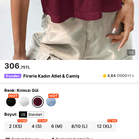
1/5
306
,75TL
Firerie Kadın Atlet & Camiş
4,84
(
1000+
)
Trendler
Renk: Kırmızı Gül
Boyut
:
US
Standart
13 left
31 left
17 left
2
(XS)
4
(S)
6
(M)
8/10
(L)
12
(XL)