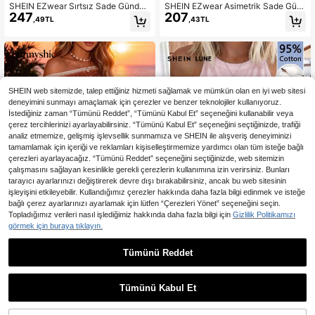
SHEIN EZwear Sırtsız Sade Gündeli
SHEIN EZwear Asimetrik Sade Gün
247
207
k Kadın Atlet & Camiş
delik Kadın Atlet & Camiş
,49TL
,43TL
SHEIN web sitemizde, talep ettiğiniz hizmeti sağlamak ve mümkün olan en iyi web sitesi
deneyimini sunmayı amaçlamak için çerezler ve benzer teknolojiler kullanıyoruz.
İstediğiniz zaman “Tümünü Reddet”, “Tümünü Kabul Et” seçeneğini kullanabilir veya
çerez tercihlerinizi ayarlayabilirsiniz. “Tümünü Kabul Et” seçeneğini seçtiğinizde, trafiği
analiz etmemize, gelişmiş işlevsellik sunmamıza ve SHEIN ile alışveriş deneyiminizi
tamamlamak için içeriği ve reklamları kişiselleştirmemize yardımcı olan tüm isteğe bağlı
çerezleri ayarlayacağız. “Tümünü Reddet” seçeneğini seçtiğinizde, web sitemizin
çalışmasını sağlayan kesinlikle gerekli çerezlerin kullanımına izin verirsiniz. Bunları
tarayıcı ayarlarınızı değiştirerek devre dışı bırakabilirsiniz, ancak bu web sitesinin
işleyişini etkileyebilir. Kullandığımız çerezler hakkında daha fazla bilgi edinmek ve isteğe
bağlı çerez ayarlarınızı ayarlamak için lütfen “Çerezleri Yönet” seçeneğini seçin.
Topladığımız verileri nasıl işlediğimiz hakkında daha fazla bilgi için
Gizlilik Politikamızı
görmek için buraya tıklayın.
20
SHEIN LUNE %95 Pamuktan Üretil
Tümünü Reddet
En Çok Satanlar
Sunnyshic
297
miş, Yaz İçin Uygun, Kadınlara Özel
,42TL
Sunnyshic Kadın Omuz Açık Yarı Şe
Rahat Askılı Bluz
457
ffaf Paisley ve Çiçek Desenli Plaj Ü
,66TL
-2%
stü, Yarasa Kollu Dış Giyim Gömlek
Tümünü Kabul Et