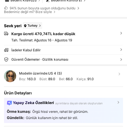
Bedent Kılavuzu
Bedenimi Kontrol Et
94%
bunun boyuta uygun olduğunu buldu
Bedeniniz değil mi? Bize söyle
Sevk yeri
Turkey
Kargo ücreti 470,74TL kadar düşük
Tah. Teslimat:
Ağustos 16 - Ağustos 19
İadeler Kabul Edilir
Güvenli Ödemeler · Gizlilik koruması
Modelin üzerinde:
US 4 (S)
Boy:
163.0
Büst:
89.0
Bel:
66.0
Kalça:
91.0
Ürün Detayları
Yapay Zeka Özellikleri
ayrıntılara dayalı olarak oluşturulan
Örme kumaş:
Örgü hissi veren, rahat bir görünüm.
Gündelik:
Günlük kullanım için rahat bir stil.