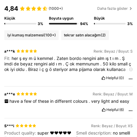
1.3M Takipçiler
4,79
4,84
(1000+)
Daha fazla göster
Küçük
Boyuta uygun
Büyük
1.3M Takipçiler
4,79
3%
94%
3%
iyi kumaş malzemesi
(100+)
tekrar satın alacağım
(2)
1.3M Takipçiler
4,79
a***k
Renk: Beyaz / Boyut: S
1.3M Takipçiler
4,79
Fit:
her
ş
ey
m
ü
kemmel
.
Zaten
bordo
rengini
alm
ış
t
ı
m
.
Ş
imdi
de
beyaz
rengini
ald
ı
m
.
Ç
ok
memnunum
.
50
kilo
small
ç
ok
iyi
oldu
.
Biraz
i
ç
g
ö
steriyor
ama
pijama
olarak
kullanaca
ğı
m
i
ç
in
sorun
yok
Helpful
(0)
a***e
Renk: Beyaz / Boyut: M
have
a
few
of
these
in
different
colours
.
very
light
and
easy
Helpful
(6)
S***i
Renk: Beyaz / Boyut: XS
Product quality:
super
❤️❤️❤️❤️❤️
Smell description:
no
smelll