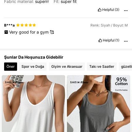
Fabric material:
superrr
Fit:
super
fit
Helpful
(3)
B***a
Renk: Siyah / Boyut: M
Very
good
for
a
gym
🥰
Helpful
(1)
Şunlar Da Hoşunuza Gidebilir
Öner
Spor ve Doğa
Giyim ve Aksesuar
Takı ve Saatler
güzell