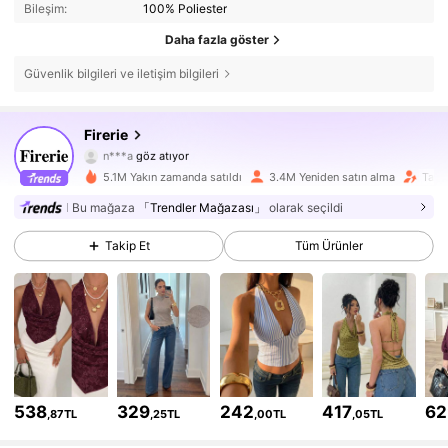
Bileşim:
100% Poliester
Daha fazla göster
Güvenlik bilgileri ve iletişim bilgileri
1.3M Takipçiler
4,79
Firerie
n***a
göz atıyor
1.3M Takipçiler
4,79
5.1M Yakın zamanda satıldı
3.4M Yeniden satın alma
Takip
Bu mağaza
「Trendler Mağazası」
olarak seçildi
1.3M Takipçiler
4,79
Takip Et
Tüm Ürünler
1.3M Takipçiler
4,79
1.3M Takipçiler
4,79
1.3M Takipçiler
4,79
538
329
242
417
62
,87TL
,25TL
,00TL
,05TL
1.3M Takipçiler
4,79