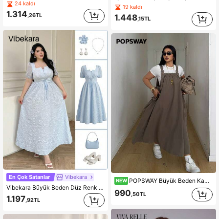
24 kaldı
19 kaldı
1.314
,26TL
1.448
,15TL
En Çok Satanlar
Vibekara
POPSWAY Büyük Beden Kadın Günlük İşe Gidiş Tarzı Fonksiyonel Haki Tulum Elbise
NEW
Vibekara Büyük Beden Düz Renk Fransız Dokulu Elbise, İlkbahar/Yaz Normal Bebek Mavisi Elbise Büyük Beden Bebek Mavisi Hamile Elbisesi Yazlık Elbise Kıvrımlı Açık Mavi Elbise Kıvrımlı Yazlık Büyük Beden Elbise Büyük Beden Açık Mavi Elbise Paskalya Elbisesi Kıvrımlı Maxi Elbise Kadın Büyük Beden Elbiseler Kadın Abiye Elbiseler Yeni Elbiseler 2026 Balo Elbisesi Kıvrımlı Prenses Elbisesi Kadınlar İçin
990
,50TL
1.197
,92TL