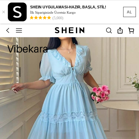
SHEIN UYGULAMASI-HAZIR, BAŞLA, STİL!
×
AL
İlk Siparişinizde Ücretsiz Kargo
(5,000)