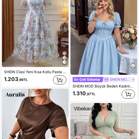
SHEIN Clasi Yeni Kısa Kollu Pasta Tül Çiçekli Elbise, Doğum Günü Partisi, Öğleden Sonra Çay Partisi, Sevgililer Günü Buluşması, Düğün, Akşam Partisi İçin Uygundur
1.203
En Çok Satanlar
SHEIN MOD CURVE
,96TL
SHEIN MOD Büyük Beden Kadınlar İçin Zarif Kısa Kollu Midi Elbise, Bükümlü Kalp Yaka Detaylı, İlkbahar/Yaz Elbisesi, Düğün, Zarif Elbiseler, Çay Partisi Kıyafeti, Kır Evi Tarzı Elbise, Tatil, Doğum Günü, Festival, Kabarık Kollu Elbise, Vintage, Retro, Plaj Elbisesi, Kadınlar İçin Mavi Elbiseler, Büyüleyici, Piknik, Parti, Mezuniyet Balosu, Festival ve Doğum Günü Kıyafeti, Uzun Parti Elbiseleri, Mezuniyet Elbisesi, Zarif Tören Elbiseleri, Piknik Elbisesi, Yaz Elbisesi
1.310
,97TL