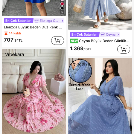
6
En Çok Satanlar
Elenzga CURVE
Elenzga Büyük Beden Düz Renk V Yaka Kısa Kollu Belden Büzgülü Zarif Minimalist Tasarım Elbise
14 kaldı
En Çok Satanlar
Ceyna
707
,34TL
Ceyna Büyük Beden Günlük Şık Çizgili Beli Oturtmalı Uzun Fırfır Detaylı Gömlek Elbise
NEW
1.369
,13TL