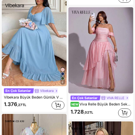
6
En Çok Satanlar
Vibekara
Vibekara Büyük Beden Günlük V Yaka Fırfırlı Kollu A Kesim Elbise, Şık ve Rahat, Dışarı Çıkmak İçin İdeal
En Çok Satanlar
VIVA RELLE
1.376
Viva Relle Büyük Beden Seksi Zarif Omuz Açık Sırt Dekolteli Elbise
NEW
,27TL
1.728
,02TL