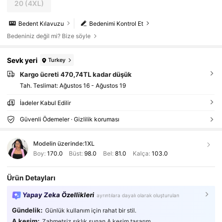
20
(4XL)
Bedent Kılavuzu
Bedenimi Kontrol Et
Bedeniniz değil mi? Bize söyle
Sevk yeri
Turkey
Kargo ücreti 470,74TL kadar düşük
Tah. Teslimat:
Ağustos 16 - Ağustos 19
İadeler Kabul Edilir
Güvenli Ödemeler · Gizlilik koruması
Modelin üzerinde:
1XL
Boy:
170.0
Büst:
98.0
Bel:
81.0
Kalça:
103.0
Ürün Detayları
Yapay Zeka Özellikleri
ayrıntılara dayalı olarak oluşturulan
Gündelik:
Günlük kullanım için rahat bir stil.
A kesim:
Zahmetsiz şıklık sunan A kesim tasarım.