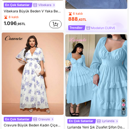
En Çok Satanlar
Vibekara
Vibekara Büyük Beden V Yaka Belden Oturtmalı A Kesim Çiçek Desenli Elbise
6 kaldı
8 kaldı
888
,43TL
1.096
,95TL
Trendler
Modelyn CURVE
5
En Çok Satanlar
Cravure
En Çok Satanlar
Lyrianda
Cravure Büyük Beden Kadın Çiçek Desenli V Yaka Salaş Elbise, Vintage Şık Günlük Romantik Tatil Plaj Kıyafeti, İlkbahar/Yaz Düğün Davetlisi Nedime Elbisesi
Lyrianda Yeni Şık Ziyafet Şifon Dokulu Puantiyeli Fiyonk Detaylı Büstiyer, Petal Kollu A Kesim Elbise, Belden Vurgulanan Fırfırlı Etek Tasarımı