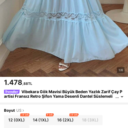
1/6
1.478
,88TL
Vibekara Gök Mavisi Büyük Beden Yazlık Zarif Çay P
Trendler
artisi Fransız Retro Şifon Yama Desenli Dantel Süslemeli
Çay Boy Elbise, V Yaka Balon Kollu Bel Oturtmalı Asimetri
k Etekli Parti Elbisesi
Boyut
US
10 left
9 left
10 left
12
(0XL)
14
(1XL)
16
(2XL)
18
(3XL)