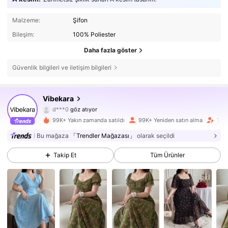
Malzeme:
Şifon
Bileşim:
100% Poliester
Daha fazla göster
Güvenlik bilgileri ve iletişim bilgileri
108K Takipçiler
4,78
Vibekara
d***0
göz atıyor
108K Takipçiler
4,78
99K+ Yakın zamanda satıldı
99K+ Yeniden satın alma
Taki
108K Takipçiler
4,78
Bu mağaza
「Trendler Mağazası」
olarak seçildi
Takip Et
Tüm Ürünler
108K Takipçiler
4,78
108K Takipçiler
4,78
108K Takipçiler
4,78