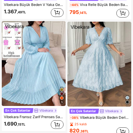
Vibekara Büyük Beden V Yaka Geniş Kol Volanlı Kısa Kol Pileli A Kesim Jakarlı Kumaş Zarif Vintage Şirin Tatil Günlük Kadın Elbisesi
Viva Relle Büyük Beden Bahar, Yaz, Güz Yeni Tatil Şık Şifon Tasarımlı V Yaka Fırfırlı Kol Asimetrik Etekli Elbise, Beli Oturan Kloş Etekli Prenses Güneş Elbisesi
-44%
1.367
795
,49TL
,14TL
5
En Çok Satanlar
Vibekara
En Çok Satanlar
Vibekara
Vibekara Fransız Zarif Prenses Sarayı Tarzı Pileli Fırfırlı Kollu A Kesim Tatil Düğün Nedime Parti Elbisesi, Düz Sarı, Büyük Beden
Vibekara Büyük Beden Derin V Yaka Kısa Puf Kollu Çiçekli Dantel Detaylı Gül Dokulu Kesik Detaylı Zarif Minimalist Vintage Saray Tarzı Kokteyl Partisi Düğün Davetlisi Nedime Elbisesi Kadınlar İçin
-38%
1.690
25 kaldı
,15TL
820
,38TL