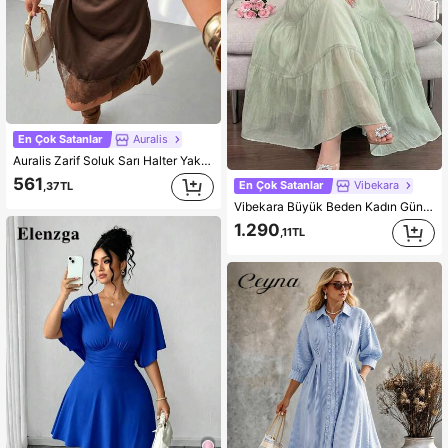
En Çok Satanlar
Auralis
Auralis Zarif Soluk Sarı Halter Yaka Bağlamalı Bel Bol Şemsiye Etek Fırfırlı Etek Büyük Beden Kadın Mini Elbise/Konser/Performans Kostümü/Randevu/Balo/Sevgililer Günü/Parti/Seksi/Zarif Romantik/Ofis Sireni/Siren Stili/Doğum Günü Partisi Kıyafeti Günlük Sokak Giyimi Plaj Tatili Elbisesi
561
En Çok Satanlar
Vibekara
,37TL
Vibekara Büyük Beden Kadın Günlük Tatil ve İşe Gidiş İçin Şirin Şifon Yazlık Kısa Kollu Elbise
1.290
,11TL