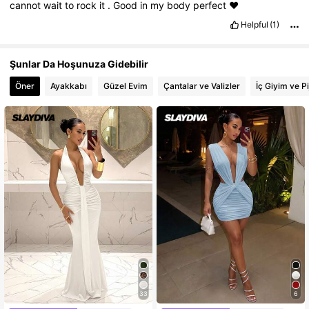
cannot
wait
to
rock
it
.
Good
in
my
body
perfect
❤️
Helpful
(1)
Şunlar Da Hoşunuza Gidebilir
Öner
Ayakkabı
Güzel Evim
Çantalar ve Valizler
İç Giyim ve P
33
6