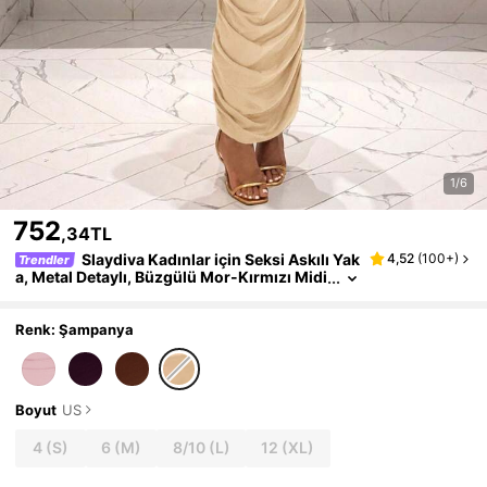
1/6
752
,34TL
Slaydiva Kadınlar için Seksi Askılı Yak
4,52
(
100+
)
Trendler
a, Metal Detaylı, Büzgülü Mor-Kırmızı Midi
Elbise
Renk: Şampanya
Boyut
US
4
(S)
6
(M)
8/10
(L)
12
(XL)