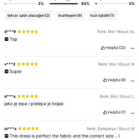
2%
93%
5%
1.1M Takipçiler
4,85
tekrar satın alacağım
(2)
muhteşem
(9)
hızlı lojistik
(1)
1.1M Takipçiler
4,85
d***9
Renk: Mor / Boyut: XL
Top
1.1M Takipçiler
4,85
Helpful
(22)
v***2
Renk: Mor / Boyut: M
Super
Helpful
(8)
d***a
Renk: Mor / Boyut: L
jako
je
lepa
i
prelepa
je
bojaa
Helpful
(7)
m***a
Renk: Şampanya / Boyut: M
This
dress
is
perfect
the
fabric
and
the
correct
size
..
I