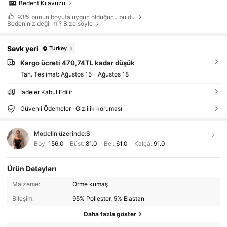
Bedent Kılavuzu
93%
bunun boyuta uygun olduğunu buldu
Bedeniniz değil mi? Bize söyle
Sevk yeri
Turkey
Kargo ücreti 470,74TL kadar düşük
Tah. Teslimat:
Ağustos 15 - Ağustos 18
İadeler Kabul Edilir
Güvenli Ödemeler · Gizlilik koruması
Modelin üzerinde:
S
Boy:
156.0
Büst:
81.0
Bel:
61.0
Kalça:
91.0
Ürün Detayları
Malzeme:
Örme kumaş
Bileşim:
95% Poliester, 5% Elastan
Daha fazla göster