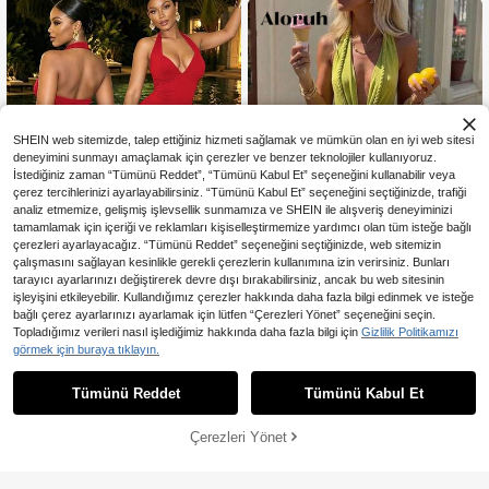
Kıyafeti, Paskalya, Aziz Patrick Gü
nü, Kadın Dışarı Çıkma Kombini, Ka
dın Plaj Tatili Kombini, Tatil, Y2K, Y2
K Stili, Yeşil Püsküllü Elbise, Rahat,
Salaş
SHEIN web sitemizde, talep ettiğiniz hizmeti sağlamak ve mümkün olan en iyi web sitesi
deneyimini sunmayı amaçlamak için çerezler ve benzer teknolojiler kullanıyoruz.
İstediğiniz zaman “Tümünü Reddet”, “Tümünü Kabul Et” seçeneğini kullanabilir veya
çerez tercihlerinizi ayarlayabilirsiniz. “Tümünü Kabul Et” seçeneğini seçtiğinizde, trafiği
analiz etmemize, gelişmiş işlevsellik sunmamıza ve SHEIN ile alışveriş deneyiminizi
tamamlamak için içeriği ve reklamları kişiselleştirmemize yardımcı olan tüm isteğe bağlı
Benzer stokta olan ürünleri göster
Tümünü Görüntüle
çerezleri ayarlayacağız. “Tümünü Reddet” seçeneğini seçtiğinizde, web sitemizin
çalışmasını sağlayan kesinlikle gerekli çerezlerin kullanımına izin verirsiniz. Bunları
tarayıcı ayarlarınızı değiştirerek devre dışı bırakabilirsiniz, ancak bu web sitesinin
işleyişini etkileyebilir. Kullandığımız çerezler hakkında daha fazla bilgi edinmek ve isteğe
En Çok Satanlar
New Idea
bağlı çerez ayarlarınızı ayarlamak için lütfen “Çerezleri Yönet” seçeneğini seçin.
NEW IDEA Kadın Zarif Seksi Kırmızı
En Çok Satanlar
#Yazlık Elbiseler
Topladığımız verileri nasıl işlediğimiz hakkında daha fazla bilgi için
Gizlilik Politikamızı
Boyundan Bağlamalı Sırtı Açık Yırtm
820
Aloruh Kadın Bahar/Yaz Tatil İçin Bü
görmek için buraya tıklayın.
,93TL
-19%
açlı Slim Fit Maxi Elbise, Yaz Akşam
zgülü Örgü Detaylı Sırtı Açık Seksi
1.180
Partisi, Plaj Tatili ve Parti Giyimi İçin
,36TL
Elbise
Uygun
Tümünü Reddet
Tümünü Kabul Et
Üzgünüm, ürün tükendi.
Çerezleri Yönet
TÜKENDI