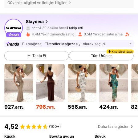
Güvenlik bilgileri ve iletişim bilgileri
Slaydiva
1.1M Takipçiler
4,85
c***4
30 dakika önce
'i takip etti
4.4M Yakın zamanda satıldı
3.5M Yeniden satın alma
Taki
1.1M Takipçiler
4,85
Bu mağaza
「Trendler Mağazası」
olarak seçildi
Kısa Süreli Satış
1.1M Takipçiler
4,85
Takip Et
Tüm Ürünler
1.1M Takipçiler
4,85
1.1M Takipçiler
4,85
1.1M Takipçiler
4,85
927
796
556
424
82
,94TL
,79TL
,98TL
,18TL
1.1M Takipçiler
4,85
4,52
(100+)
Daha fazla göster
1.1M Takipçiler
4,85
Küçük
Boyuta uygun
Büyük