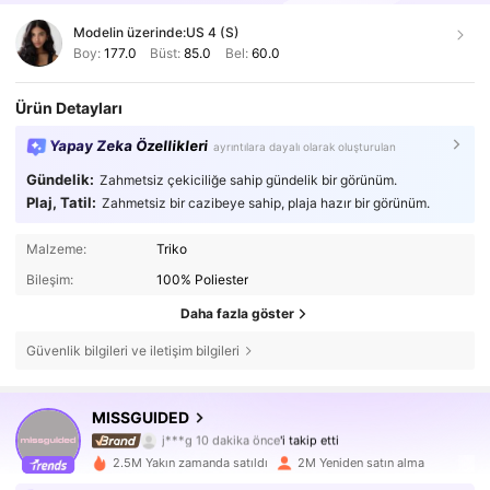
Modelin üzerinde:
US 4 (S)
Boy:
177.0
Büst:
85.0
Bel:
60.0
Ürün Detayları
Yapay Zeka Özellikleri
ayrıntılara dayalı olarak oluşturulan
Gündelik:
Zahmetsiz çekiciliğe sahip gündelik bir görünüm.
Plaj, Tatil:
Zahmetsiz bir cazibeye sahip, plaja hazır bir görünüm.
Malzeme:
Triko
Bileşim:
100% Poliester
Daha fazla göster
Güvenlik bilgileri ve iletişim bilgileri
MISSGUIDED
3M Takipçiler
4,83
j***g
10 dakika önce
'i takip etti
S***a
göz atıyor
2.5M Yakın zamanda satıldı
2M Yeniden satın alma
3M Takipçiler
4,83