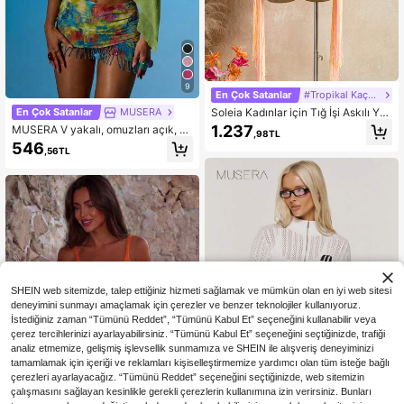
9
En Çok Satanlar
#Tropikal Kaçamak
Soleia Kadınlar için Tığ İşi Askılı Yel
En Çok Satanlar
MUSERA
ek ve Püsküllü Etek Ucu Delikli Örg
1.237
MUSERA V yakalı, omuzları açık, as
,98TL
ü Mini Etek 2 Parça Set, Tatil
imetrik etekli örgü panço, yazlık, se
546
,56TL
ksi, dışarı çıkarken, plajda, tatilde, İ
biza'da, kulüpte, tropikal bir ateş içi
n ideal.
SHEIN web sitemizde, talep ettiğiniz hizmeti sağlamak ve mümkün olan en iyi web sitesi
deneyimini sunmayı amaçlamak için çerezler ve benzer teknolojiler kullanıyoruz.
İstediğiniz zaman “Tümünü Reddet”, “Tümünü Kabul Et” seçeneğini kullanabilir veya
çerez tercihlerinizi ayarlayabilirsiniz. “Tümünü Kabul Et” seçeneğini seçtiğinizde, trafiği
analiz etmemize, gelişmiş işlevsellik sunmamıza ve SHEIN ile alışveriş deneyiminizi
tamamlamak için içeriği ve reklamları kişiselleştirmemize yardımcı olan tüm isteğe bağlı
çerezleri ayarlayacağız. “Tümünü Reddet” seçeneğini seçtiğinizde, web sitemizin
çalışmasını sağlayan kesinlikle gerekli çerezlerin kullanımına izin verirsiniz. Bunları