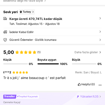
Bedeniniz değil mi? Bize söyle
Sevk yeri
Turkey
Kargo ücreti 470,74TL kadar düşük
Tah. Teslimat:
Ağustos 15 - Ağustos 18
İadeler Kabul Edilir
Güvenli Ödemeler · Gizlilik koruması
5,00
(1)
Daha fazla göster
Küçük
Boyuta uygun
Büyük
0%
100%
0%
t***2
Renk: Sarı / Boyut: L
Tr
è
s
joli
j
’
aime
beaucoup
c
’
est
parfait
Helpful
(0)
Trendler
Yükselen
%35
#Tropikal Kaçamak
Cennete Kaçış!