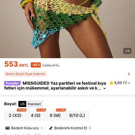
1/5
553
-45%
,69TL
1.006,41TL
Sınırlı Süreli Fiyat İndirimi
MISSGUIDED Yaz partileri ve festival kıya
5,00
(
1
)
Trendler
fetleri için mükemmel, ayarlanabilir askılı ve k
ısa kesimli, payet işlemeli triko askılı bluz.
Boyut
:
US
Standart
18 left
25 left
32 left
2
(XS)
4
(S)
6
(M)
8/10
(L)
Bedent Kılavuzu
Bedenimi Kontrol Et