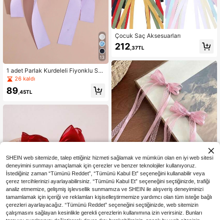
Çocuk Saç Aksesuarları
212
,37TL
13
1 adet Parlak Kurdeleli Fiyonklu Sa
ç Tokası, Kadınlar İçin, Günlük Kulla
26 kaldı
nım, Seyahat, Parti, Festival İçin Uy
89
gun, Sevimli Sevgililer Günü Saç To
,45TL
kası, Okul Malzemesi, Zarif, Ünivers
ite, Fiyonklar, Saç Aksesuarları, Baş
Aksesuarları, Saç İğnesi, Yaz, Tatil,
Doğum Günü
SHEIN web sitemizde, talep ettiğiniz hizmeti sağlamak ve mümkün olan en iyi web sitesi
deneyimini sunmayı amaçlamak için çerezler ve benzer teknolojiler kullanıyoruz.
İstediğiniz zaman “Tümünü Reddet”, “Tümünü Kabul Et” seçeneğini kullanabilir veya
çerez tercihlerinizi ayarlayabilirsiniz. “Tümünü Kabul Et” seçeneğini seçtiğinizde, trafiği
analiz etmemize, gelişmiş işlevsellik sunmamıza ve SHEIN ile alışveriş deneyiminizi
10
tamamlamak için içeriği ve reklamları kişiselleştirmemize yardımcı olan tüm isteğe bağlı
çerezleri ayarlayacağız. “Tümünü Reddet” seçeneğini seçtiğinizde, web sitemizin
2 Adet Zarif Dantel Saten Fiyonklu
çalışmasını sağlayan kesinlikle gerekli çerezlerin kullanımına izin verirsiniz. Bunları
Saç Tokası, Kadınlar İçin Çift At Kuy
97
,68TL