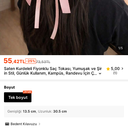
1/5
55
,42TL
-25%
73,53TL
Saten Kurdeleli Fiyonklu Saç Tokası, Yumuşak ve Şir
5,00
in Stil, Günlük Kullanım, Kampüs, Randevu İçin Ç
(1)
ok Yönlü, Başın Arka Şeklini Güzelleştirir, Yaz, T
atil, Seyahat, Pençe Tokalar
Boyut
20 left
Tek boyut
Genişliği
:
13.5 cm
Uzunluk
:
30.5 cm
Bedent Kılavuzu