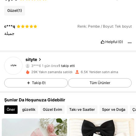
Güzel
(1)
c***q
Renk: Pembe / Boyut: Tek boyut
جميلة
Helpful
(0)
sityte
290 Takipçiler
4,88
3***6
1 gün önce
'i takip etti
290 Takipçiler
4,88
29K Yakın zamanda satıldı
6.5K Yeniden satın alma
290 Takipçiler
4,88
Takip Et
Tüm Ürünler
290 Takipçiler
4,88
Şunlar Da Hoşunuza Gidebilir
290 Takipçiler
4,88
Öner
güzellik
Güzel Evim
Takı ve Saatler
Spor ve Doğa
Ça
290 Takipçiler
4,88
290 Takipçiler
4,88
290 Takipçiler
4,88