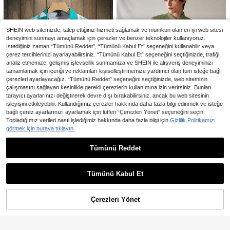
SHEIN web sitemizde, talep ettiğiniz hizmeti sağlamak ve mümkün olan en iyi web sitesi
deneyimini sunmayı amaçlamak için çerezler ve benzer teknolojiler kullanıyoruz.
İstediğiniz zaman “Tümünü Reddet”, “Tümünü Kabul Et” seçeneğini kullanabilir veya
çerez tercihlerinizi ayarlayabilirsiniz. “Tümünü Kabul Et” seçeneğini seçtiğinizde, trafiği
analiz etmemize, gelişmiş işlevsellik sunmamıza ve SHEIN ile alışveriş deneyiminizi
tamamlamak için içeriği ve reklamları kişiselleştirmemize yardımcı olan tüm isteğe bağlı
çerezleri ayarlayacağız. “Tümünü Reddet” seçeneğini seçtiğinizde, web sitemizin
çalışmasını sağlayan kesinlikle gerekli çerezlerin kullanımına izin verirsiniz. Bunları
tarayıcı ayarlarınızı değiştirerek devre dışı bırakabilirsiniz, ancak bu web sitesinin
işleyişini etkileyebilir. Kullandığımız çerezler hakkında daha fazla bilgi edinmek ve isteğe
bağlı çerez ayarlarınızı ayarlamak için lütfen “Çerezleri Yönet” seçeneğini seçin.
7
Topladığımız verileri nasıl işlediğimiz hakkında daha fazla bilgi için
Gizlilik Politikamızı
9,87TL tasarruf edin
görmek için buraya tıklayın.
En Çok Satanlar
SWAVVY
19
Manfinity Homme Önden Düğmeli
SWAVVY Erkekler için Dokuma Cep
Genlund Erkekler için Çiçek Desenli
Tümünü Reddet
En Çok Satanlar
STYNVO
582
Geometrik Rastgele Baskı Gündelik
li Kravat Yakalı Kısa Kollu Günlük G
13 kaldı
,23TL
-2%
629
Kısa Kollu Gömlek, Yaz ve Plaj İçin
Erkek Gömlek
ömlek, İlkbahar/Yaz
,42TL
STYNVO Erkek Harf Desenli Ekose
778
Benzer stokta olan ürünleri göster
Mükemmel, Bol Kesim, Düğmeli, Gr
Tümünü Görüntüle
,68TL
785
Kısa Kollu Cepli Günlük Gömlek
,81TL
afik Baskılı, Beyaz, Baba, Tatil, San
Tümünü Kabul Et
at, Baba Ben, Tatil
Üzgünüm, ürün tükendi.
Çerezleri Yönet
TÜKENDI