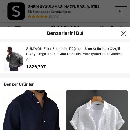
SHEIN UYGULAMASI-HAZIR, BAŞLA, STİL!
×
AL
İlk Siparişinizde Ücretsiz Kargo
(5,000)
Benzerlerini Bul
SUMWON Elliot Bol Kesim Düğmeli Uzun Kollu İnce Çizgili
Dikey Çizgili Yakalı Günlük İş Ofis Profesyonel Düz Gömlek
Gri
1.826,79TL
Benzer Ürünler