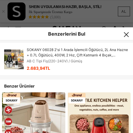
SHEIN UYGULAMASI-HAZIR, BAŞLA, STİL!
×
AL
İlk Siparişinizde Ücretsiz Kargo
(5,000)
Benzerlerini Bul
SOKANY 06028 2'si 1 Arada İşlemcili Öğütücü, 2L Ana Hazne
+ 0.7L Öğütücü, 400W, 2 Hız, Çift Katmanlı 4 Bıçak,
Paslanmaz Çelik, Et, Sarımsak, Sebze, Zencefil, Biber ve
AB C Tipi Fiş(220-240V) / Gümüş
Meyveler İçin, Ev ve Restoran Tipi Çok Amaçlı Mutfak Robotu
2.683,94TL
Benzer Ürünler