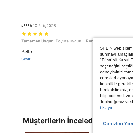
a***h
10 Feb,2026
Tamamen Uygun: Boyuta uygun, Renk: Kayısı, Boyut: S
Tamamen Uygun:
Boyuta uygun
Renk:
Kayısı
Boyut:
S
SHEIN web sitemiz
Bello
sunmayı amaçlamak
Çevir
“Tümünü Kabul Et”
seçeneğini seçtiği
deneyiminizi tama
çerezleri ayarlay
kesinlikle gerekli
bırakabilirsiniz, 
bilgi edinmek ve i
Topladığımız veril
tıklayın.
Müşterilerin İncelediği Diğer Ür
Çerezleri Yön