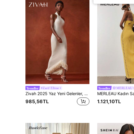
#Zarif Elbise
MERLEAU
Trendler
Trendler
Zivah 2025 Yaz Yeni Gelenler, Doğum Günü Partisi, Okula Dönüş, Kampüs Stili, Günlük Giyim, Rahat, Tatil, Gemi Seyahati, Plaj, Güneşlenme, Sokak Stili, Şık, İşe Gidiş, Gündelik İş Elbisesi, Kolsuz Yuvarlak Yaka, Dar Kesim, Asimetrik Etek Ucu, Ön Kısa Arka Uzun, Örme, Kadın Uzun Örme Maksi Elbise
985,56TL
1.121,10TL