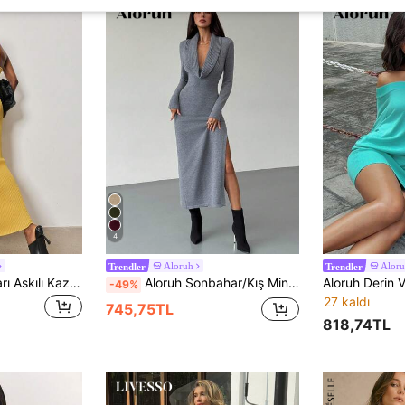
4
Aloruh
Alor
Trendler
Trendler
MERLEAU Kadın Sarı Askılı Kazak Elbise, Açık Sırt Tasarımlı
Aloruh Sonbahar/Kış Minimalist Balıkçı Yaka Uzun Kollu Vücuda Oturan Yüksek Yırtmaçlı Örgü Kazak Elbise, Çok Yönlü Katmanlama
-49%
27 kaldı
745,75TL
818,74TL