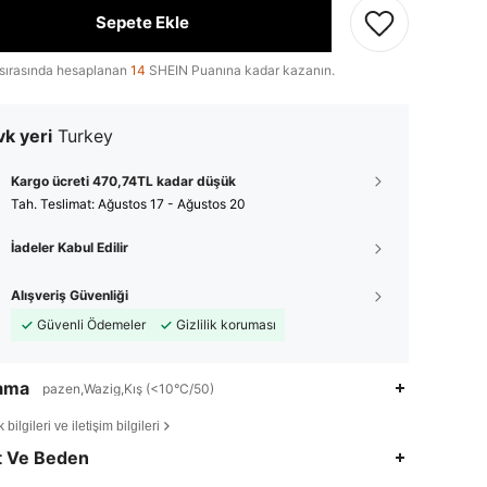
Sepete Ekle
sırasında hesaplanan
14
SHEIN Puanına kadar kazanın.
k yeri
Turkey
Kargo ücreti 470,74TL kadar düşük
Tah. Teslimat:
Ağustos 17 - Ağustos 20
İadeler Kabul Edilir
Alışveriş Güvenliği
Güvenli Ödemeler
Gizlilik koruması
lama
pazen,Wazig,Kış (<10°C/50)
bilgileri ve iletişim bilgileri
4,77
16K
2.6M
t Ve Beden