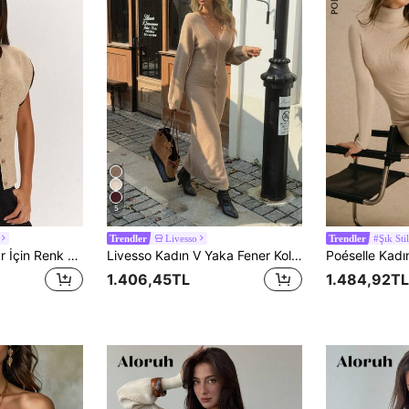
5
Livesso
#Şık Stil
Trendler
Trendler
SHEIN BAE Kadınlar İçin Renk Bloklu Vintage Günlük İşe Gidiş Kolsuz Hırka
Livesso Kadın V Yaka Fener Kol Uzun Örme Kazak Elbise, Sonbahar Okul
1.406,45TL
1.484,92TL