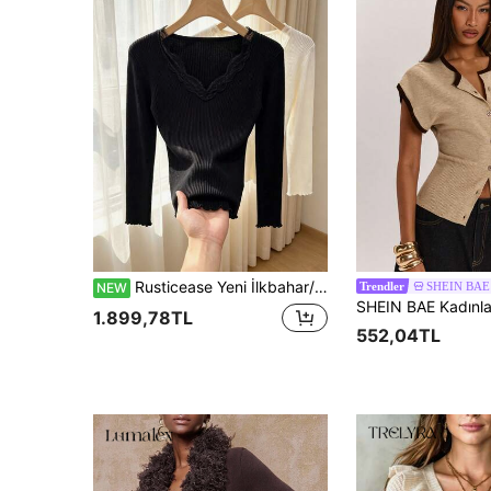
Rusticease Yeni İlkbahar/Yaz Taze Vintage Sanatsal Boyalı Baskılı Yuvarlak Yaka Zarif Buz İpeği İnce Kadın Kazak
SHEIN BAE
NEW
Trendler
1.899,78TL
552,04TL