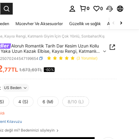
0
0
 to select.
Beden
Mücevher Ve Aksesuarlar
Güzellik ve sağlık
Ayakkabı
Ev T
, Kayısı Rengi, Katmanlı Giyim İçin Çok Yönlü, Sonbahar/Kış
dler
Aloruh Romantik Tarih Dar Kesim Uzun Kollu
ı Yaka Uzun Kazak Elbise, Kayısı Rengi, Katmanlı
İçin Çok Yönlü, Sonbahar/Kış
z25070244547199654
(3 Yorumlar)
2
,77TL
1.673,69TL
-60%
ICE AND AVAILABILITY
t
US Beden
S)
4 (S)
6 (M)
8/10 (L)
aldı
ent Kılavuzu
iz değil mi? Bedeninizi söyleyin