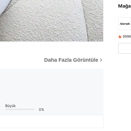
Mağa
999K
Daha Fazla Görüntüle
Büyük
0%