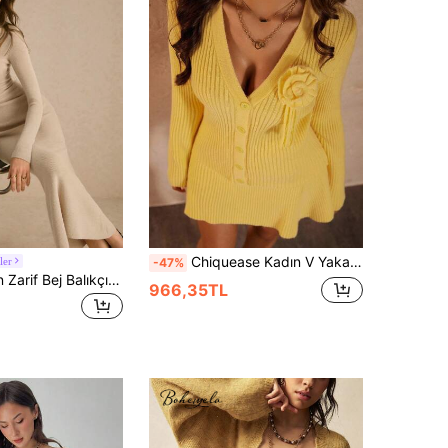
Chiquease Kadın V Yakalı Şık Püsküllü Çiçekli Dar Kesim Hırka + A Kesim Kazak Etek 2 Parça Set
ler
-47%
Poéselle Kadın Zarif Bej Balıkçı Yaka Kazak Elbise, Ekstra Uzun Dar Bel Oturan Örme, Sonbahar Kış Old Money Stili Günlük Ofis ve Brunch İçin Uzun Elbise
966,35TL