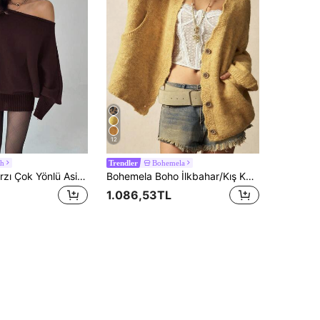
12
uh
Bohemela
Trendler
Aloruh Y2K Tarzı Çok Yönlü Asimetrik Omuz Uzun Kollu Dar Kesim Vücuda Oturan Kazak Elbise, Günlük/İşe Gidiş Dönüş, Sonbahar/Kış Aylarında Vintage Amerikan Estetiği
Bohemela Boho İlkbahar/Kış Kadın Oversize Düz Renk Sarı Çok Yönlü Minimalist Uzun Kollu Açık Tüylü Vintage Bol Kesim Örgü Hırka, Batı Tarzı Kırsal Konser Tatil, Tatil, Günlük Giyim, Okula Dönüş ve Dışarı Çıkma İçin Uygun, Noel, Yılbaşı, Sevgililer Günü, 2000'ler, Yaz Tatili, Plaj, Kış/İlkbahar
1.086,53TL