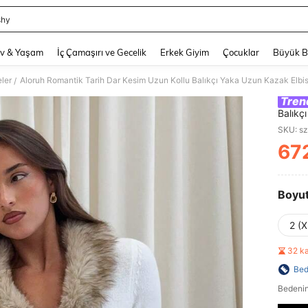
shy
and down arrow keys to navigate search Son arama and Keşif Arama. Press Enter
v & Yaşam
İç Çamaşırı ve Gecelik
Erkek Giyim
Çocuklar
Büyük 
ler
Aloruh Romantik Tarih Dar Kesim Uzun Kollu Balıkçı Yaka Uzun Kazak Elbise
/
Tren
Balıkç
Giyim 
SKU: s
67
PR
Boyu
2 (X
32 k
Bed
Bedenin