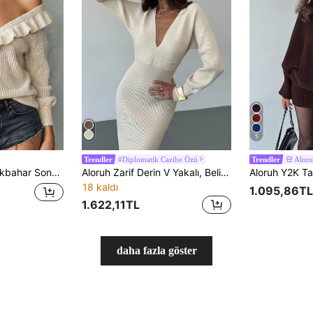
5
#Diplomatik Cazibe Özü
Alor
Trendler
Trendler
 Hırka Kadın Ön Düğmeli Taç Yaprağı Kol Rahat Kesim Kısa
Aloruh Zarif Derin V Yakalı, Beli Dar Uzun Kazak Elbise, Günlük Seyahat Stili, Sonbahar/Kış
18 kaldı
1.095,86TL
1.622,11TL
daha fazla göster