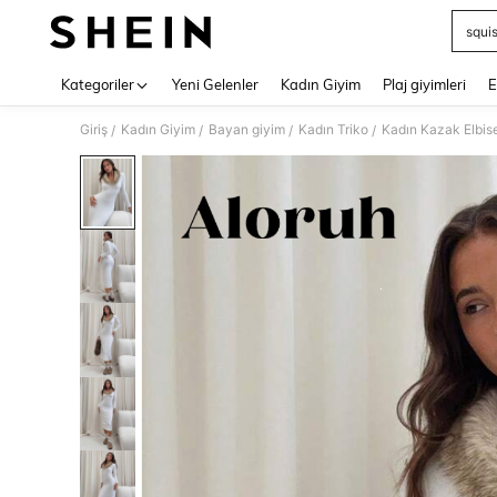
squi
Use up 
Kategoriler
Yeni Gelenler
Kadın Giyim
Plaj giyimleri
E
Giriş
Kadın Giyim
Bayan giyim
Kadın Triko
Kadın Kazak Elbise
/
/
/
/