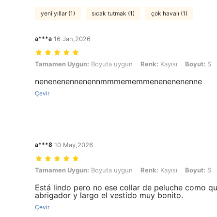
yeni yıllar (1)
sıcak tutmak (1)
çok havalı (1)
a***a
16 Jan,2026
Tamamen Uygun: Boyuta uygun, Renk: Kayısı, Boyut: S
Tamamen Uygun:
Boyuta uygun
Renk:
Kayısı
Boyut:
S
nenenenennenennmmmememmenenenenenne
Çevir
a***8
10 May,2026
Tamamen Uygun: Boyuta uygun, Renk: Kayısı, Boyut: S
Tamamen Uygun:
Boyuta uygun
Renk:
Kayısı
Boyut:
S
Está lindo pero no ese collar de peluche como que
abrigador y largo el vestido muy bonito.
Çevir