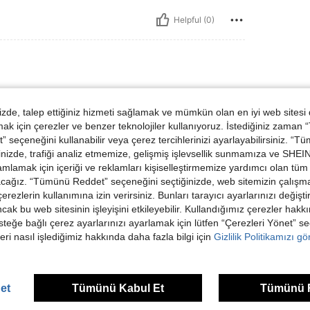
Helpful (0)
de, talep ettiğiniz hizmeti sağlamak ve mümkün olan en iyi web sitesi
 için çerezler ve benzer teknolojiler kullanıyoruz. İstediğiniz zaman
 seçeneğini kullanabilir veya çerez tercihlerinizi ayarlayabilirsiniz. “T
nizde, trafiği analiz etmemize, gelişmiş işlevsellik sunmamıza ve SHEIN 
mlamak için içeriği ve reklamları kişiselleştirmemize yardımcı olan tüm 
Helpful (0)
acağız. “Tümünü Reddet” seçeneğini seçtiğinizde, web sitemizin çalışm
 çerezlerin kullanımına izin verirsiniz. Bunları tarayıcı ayarlarınızı değişt
ancak bu web sitesinin işleyişini etkileyebilir. Kullandığımız çerezler hak
steğe bağlı çerez ayarlarınızı ayarlamak için lütfen “Çerezleri Yönet” s
eri nasıl işlediğimiz hakkında daha fazla bilgi için
Gizlilik Politikamızı g
ünler
et
Tümünü Kabul Et
Tümünü 