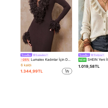
Lumalex
Trelyra
Trendler
Trendler
Lumalex Kadınlar İçin Düz Renkli Uzun Kollu Kürk Yakalı Dar Kesim Şık Derin V Yaka Kazak Elbise
SHEIN Yeni İlkbahar Sonbahar Coquette Fırfır Detaylı V Yaka Örme
-25%
NEW
6 kaldı
1.019,58TL
1.344,99TL