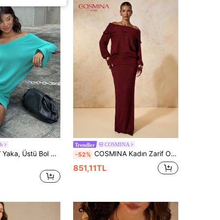
uh
COSMINA
Trendler
Aloruh Derin V Yaka, Üstü Bol Altı Dar, Fener Kollu, Nane Yeşili, Gençlere Uygun, Dışarı Çıkma İçin, Erken Sonbahar, Çok Amaçlı Kadın Mini Kazak Elbise
COSMINA Kadın Zarif Omuz Açık Uzun Kollu Kazak ve Örme Midi Etek 2 Parça Takım, Günlük Kullanıma Uygun, Sonbahar/Kış Noel 2 Parça Set
-52%
851,11TL