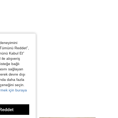
 deneyimini
 “Tümünü Reddet”,
ümünü Kabul Et”
ile alışveriş
isteğe bağlı
asını sağlayan
irerek devre dışı
kında daha fazla
eçeneğini seçin.
örmek için buraya
Reddet