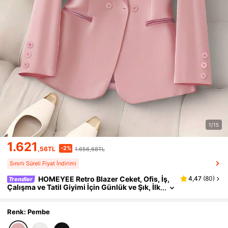
1/15
1.621
-2%
,56TL
1.656,68TL
Sınırlı Süreli Fiyat İndirimi
HOMEYEE Retro Blazer Ceket, Ofis, İş,
4,47
(
80
)
Trendler
Çalışma ve Tatil Giyimi İçin Günlük ve Şık, İlk
bahar, Yaz, Sonbahar, Kış, Pembe Sonbahar
Renk: Pembe