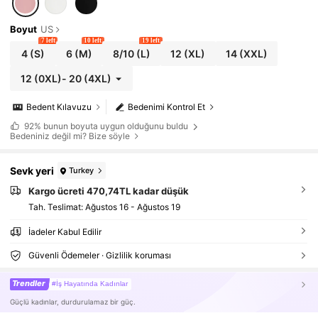
Boyut
US
7 left
10 left
19 left
4
(S)
6
(M)
8/10
(L)
12
(XL)
14
(XXL)
12
(0XL)
-
20
(4XL)
Bedent Kılavuzu
Bedenimi Kontrol Et
92%
bunun boyuta uygun olduğunu buldu
Bedeniniz değil mi? Bize söyle
Sevk yeri
Turkey
Kargo ücreti 470,74TL kadar düşük
Tah. Teslimat:
Ağustos 16 - Ağustos 19
İadeler Kabul Edilir
Güvenli Ödemeler · Gizlilik koruması
Trendler
#İş Hayatında Kadınlar
Güçlü kadınlar, durdurulamaz bir güç.