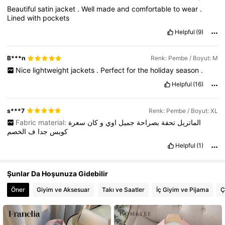
Beautiful
satin
jacket
.
Well
made
and
comfortable
to
wear
.
Lined
with
pockets
Helpful
(9)
B***n
Renk: Pembe / Boyut: M
Nice
lightweight
jackets
.
Perfect
for
the
holiday
season
.
Helpful
(16)
s***7
Renk: Pembe / Boyut: XL
Fabric material:
سعرة
كان
و
اوي
جميل
بصراحة
تحفة
الماتريل
كويس
جدا
ف
الخصم
Helpful
(1)
Şunlar Da Hoşunuza Gidebilir
Öner
Giyim ve Aksesuar
Takı ve Saatler
İç Giyim ve Pijama
Ç