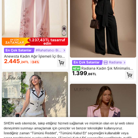
1.237,43TL tasarruf
edin
En Çok Satanlar
#Rahatlatıcı Bir Randevu Gecesi
Anewsta Kadın Ağır İşlemeli İçi Boş
2.445
Çiçek Pembe Bol Pantolon, Yaz
,24TL
-34%
En Çok Satanlar
Radiana
Radiana Kadın Şık Minimalist
NEW
1.399
Siyah Takım Seti, Siyah Kemerli Bel
,86TL
Oturtmalı Blazer ve Geniş Paça Tak
ım Pantolonu 2 Parça Set, Slim Fit T
akım Seti, Şık Takım, İş Takımı, Günl
ük İş Takımı, İş Takımı, Ofis Giyimi,
Moda Profesyonel Kıyafet, Resmi D
avet Kıyafeti
SHEIN web sitemizde, talep ettiğiniz hizmeti sağlamak ve mümkün olan en iyi web sitesi
deneyimini sunmayı amaçlamak için çerezler ve benzer teknolojiler kullanıyoruz.
İstediğiniz zaman “Tümünü Reddet”, “Tümünü Kabul Et” seçeneğini kullanabilir veya