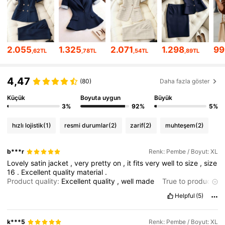
101K Takipçiler
4,79
101K Takipçiler
4,79
2.055
1.325
2.071
1.298
99
,62TL
,78TL
,54TL
,89TL
101K Takipçiler
4,79
4,47
101K Takipçiler
4,79
(80)
Daha fazla göster
Küçük
Boyuta uygun
Büyük
101K Takipçiler
4,79
3%
92%
5%
hızlı lojistik
(1)
resmi durumlar
(2)
zarif
(2)
muhteşem
(2)
101K Takipçiler
4,79
b***r
Renk: Pembe / Boyut: XL
101K Takipçiler
4,79
Lovely
satin
jacket
,
very
pretty
on
,
it
fits
very
well
to
size
,
size
16
.
Excellent
quality
material
.
Product quality:
Excellent
quality
,
well
made
True to product
images:
Looks
like
the
product
display
Smell description:
No
Helpful
(5)
smell
Fabric material:
Satin
material
Fit:
Fits
perfectly
to
size
-
size
16
k***5
Renk: Pembe / Boyut: XL