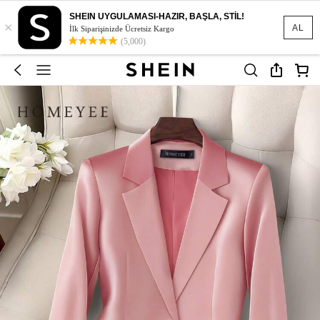
SHEIN UYGULAMASI-HAZIR, BAŞLA, STİL!
×
AL
İlk Siparişinizde Ücretsiz Kargo
(5,000)