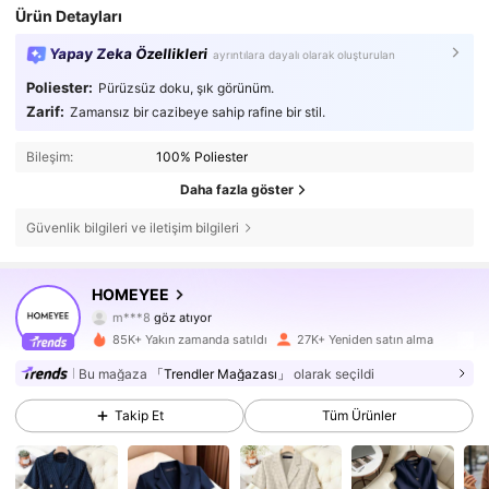
Ürün Detayları
Yapay Zeka Özellikleri
ayrıntılara dayalı olarak oluşturulan
Poliester:
Pürüzsüz doku, şık görünüm.
Zarif:
Zamansız bir cazibeye sahip rafine bir stil.
Bileşim:
100% Poliester
Daha fazla göster
Güvenlik bilgileri ve iletişim bilgileri
101K Takipçiler
4,79
HOMEYEE
m***8
göz atıyor
101K Takipçiler
4,79
85K+ Yakın zamanda satıldı
27K+ Yeniden satın alma
Bu mağaza
「Trendler Mağazası」
olarak seçildi
101K Takipçiler
4,79
Takip Et
Tüm Ürünler
101K Takipçiler
4,79