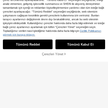
çerez tercihlerinizi ayarlayabilirsiniz. “Tümünü Kabul Et” seçeneğini seçtiğinizde, trafiği
analiz etmemize, gelişmiş işlevsellik sunmamıza ve SHEIN ile alışveriş deneyiminizi
tamamlamak için içeriği ve reklamları kişiselleştirmemize yardımcı olan tüm isteğe bağlı
çerezleri ayarlayacağız. “Tümünü Reddet” seçeneğini seçtiğinizde, web sitemizin
çalışmasını sağlayan kesinlikle gerekli çerezlerin kullanımına izin verirsiniz. Bunları
tarayıcı ayarlarınızı değiştirerek devre dışı bırakabilirsiniz, ancak bu web sitesinin
En Çok Satanlar
Jeta Ari
işleyişini etkileyebilir. Kullandığımız çerezler hakkında daha fazla bilgi edinmek ve isteğe
Jeta Ari Kadınlar İçin Şık İşe Gi
NEW
bağlı çerez ayarlarınızı ayarlamak için lütfen “Çerezleri Yönet” seçeneğini seçin.
1.312
diş Kontrast Kesim Yelek ve Pantolo
,06TL
En Çok Satanlar
#Milenyum Pembesi
Topladığımız verileri nasıl işlediğimiz hakkında daha fazla bilgi için
Gizlilik Politikamızı
n Takım Elbise, Kadınlar İçin Tüm Kı
MUSERA Büyük Beden Çiçek Dese
görmek için buraya tıklayın.
yafetler, Okula Dönüş, Kadınlar İçin
2.254
nli Blazer Elbise Sevgililer Günü İçin
Öğretmen Kıyafetleri, Şık Düğün Ko
,82TL
Seksi Şirin Parti Romantik Gece Dış
nuğu Elbisesi, Gündelik İş Kadını, Şı
Tümünü Reddet
Tümünü Kabul Et
arı Çıkma Kış Tatili İlkbahar Yaz Tati
k Düğün Konuğu Elbisesi, Eski Para
li Zarif Tatil
Tarzı Kadınlar, Düğmeli Gömlek Kad
ın, Sonbahar/Kış
Çerezleri Yönet
SEPETE EKLE
%2% İNDİRİM!
5